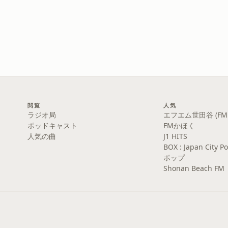
閲覧
人気
ラジオ局
エフエム世田谷 (FM S
ポッドキャスト
FMかほく
人気の曲
J1 HITS
BOX : Japan Cit
ポップ
Shonan Beach FM