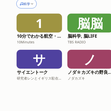
科学
1
脳脳
10分でわかる航空・宇宙ニュース
脳科学, 脳LIFE
10Minutes
TBS RADIO
サ
ノ
サイエントーク
ノダ☆カズキの野良歩き〜自然の面白
研究者レンとイギリス駐在員エマ
ノダカズキ