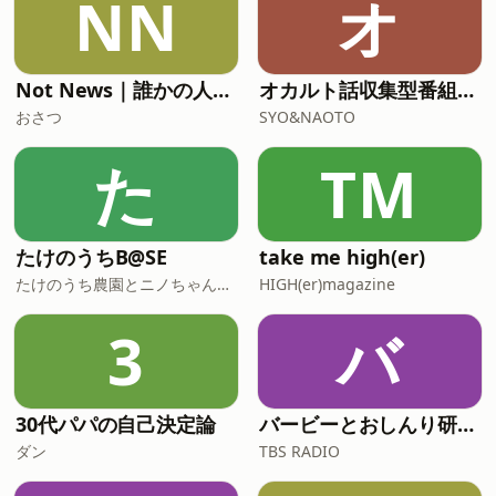
NN
オ
Not News｜誰かの人生について
オカルト話収集型番組【オカルト⭐︎バレー】
おさつ
SYO&NAOTO
た
TM
たけのうちB@SE
take me high(er)
たけのうち農園とニノちゃん、春キンさん、Keiさん、め組さん
HIGH(er)magazine
3
バ
30代パパの自己決定論
バービーとおしんり研究所
ダン
TBS RADIO