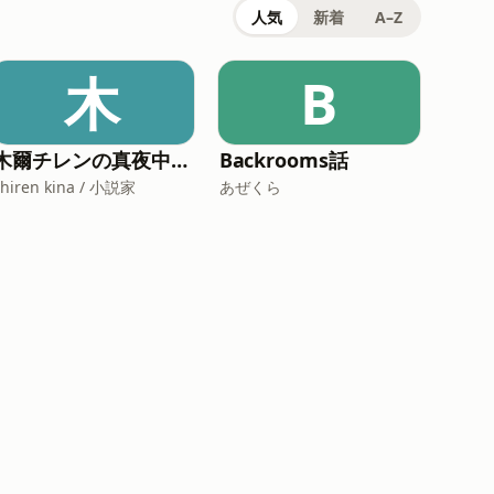
人気
新着
A–Z
木
B
木爾チレンの真夜中ラブレター
Backrooms話
chiren kina / 小説家
あぜくら