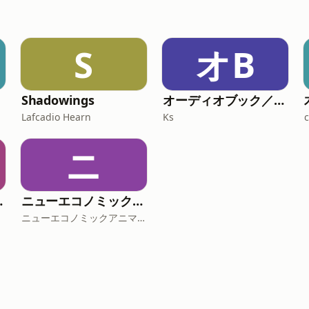
S
オB
Shadowings
オーディオブック／ボイスドラマ「さくら～桜色の物語／Cherry blossom Story」
Lafcadio Hearn
Ks
ニ
und the internet
ニューエコノミックアニマルズ｜1話5分のビジネスコメディ
ニューエコノミックアニマルズ