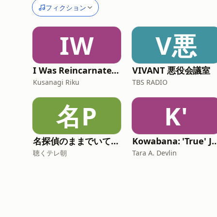
フィクション
IW
V悪
I Was Reincarnated Into Another World And Accidentally Became the God of Chickens
VIVANT 悪役会議室
Kusanagi Riku
TBS RADIO
名P
K'
名探偵のままでいて PODCAST
Kowabana: 'True' Japanese scary stories from aro
聴くテレ朝
Tara A. Devlin