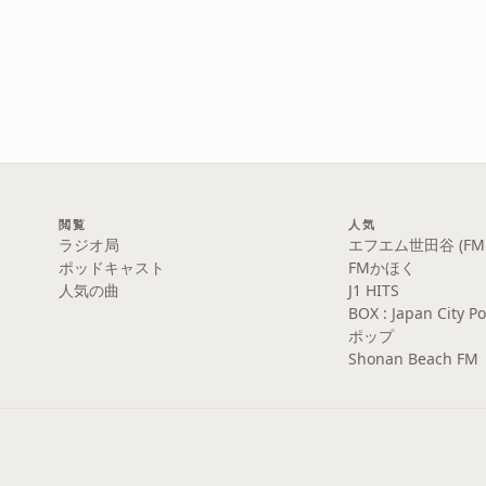
閲覧
人気
ラジオ局
エフエム世田谷 (FM S
ポッドキャスト
FMかほく
人気の曲
J1 HITS
BOX : Japan Cit
ポップ
Shonan Beach FM