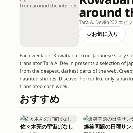
around t
Tara A. Devlin
232 エピ
お気に入り
Each week on “Kowabana: ‘True’ Japanese scary sto
translator Tara A. Devlin presents a selection of 
from the deepest, darkest parts of the web. Cree
haunted shrines. Discover horror like only Japan k
translated each week.
おすすめ
佐々木亮の宇宙ばなし
爆笑問