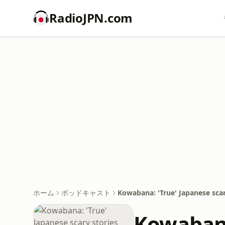
RadioJPN.com
ホーム
ポッドキャスト
Kowabana: 'True' Japanese scar
Kowabana