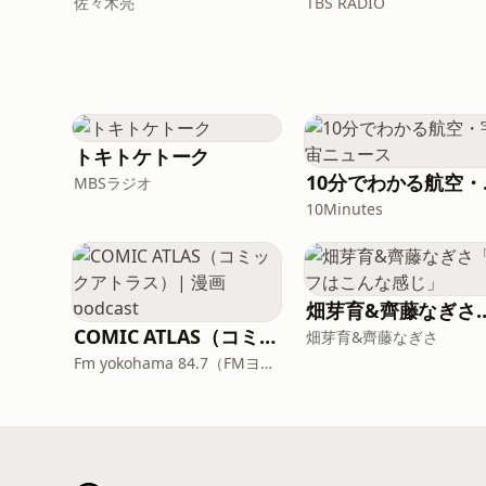
佐々木亮
TBS RADIO
トキトケトーク
10分
MBSラジオ
10Minutes
畑芽育&齊藤なぎさ「オ
COMIC ATLAS（コミックアトラス）| 漫画podcast
畑芽育&齊藤なぎさ
Fm yokohama 84.7（FMヨコハマ）