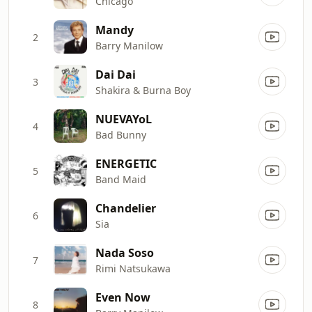
Chicago
Mandy
2
Barry Manilow
Dai Dai
3
Shakira & Burna Boy
NUEVAYoL
4
Bad Bunny
ENERGETIC
5
Band Maid
Chandelier
6
Sia
Nada Soso
7
Rimi Natsukawa
Even Now
8