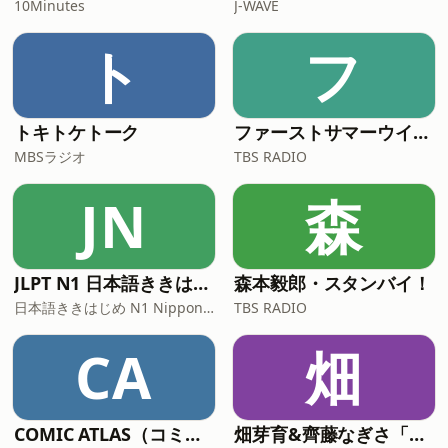
10Minutes
J-WAVE
ト
フ
トキトケトーク
ファーストサマーウイカのとん・じん・ち！
MBSラジオ
TBS RADIO
JN
森
JLPT N1 日本語ききはじめ
森本毅郎・スタンバイ！
日本語ききはじめ N1 Nippon KiKi Hajime
TBS RADIO
CA
畑
COMIC ATLAS（コミックアトラス）| 漫画podcast
畑芽育&齊藤なぎさ「オフはこんな感じ」