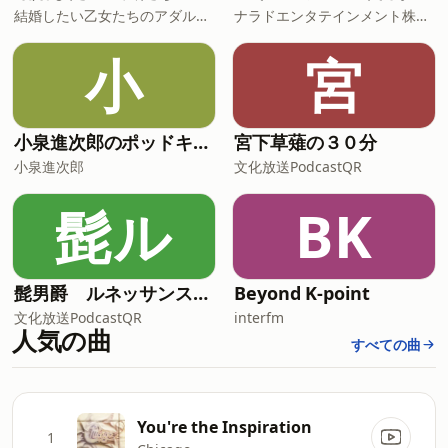
結婚したい乙女たちのアダルトーク
ナラドエンタテインメント株式会社
小
宮
小泉進次郎のポッドキャスト
宮下草薙の３０分
小泉進次郎
文化放送PodcastQR
髭ル
BK
髭男爵 ルネッサンスラジオ
Beyond K-point
文化放送PodcastQR
interfm
人気の曲
すべての曲
You're the Inspiration
1