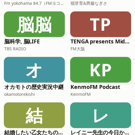
Fm yokohama 84.7（FMヨコハマ）
畑芽育&齊藤なぎさ
脳脳
TP
脳科学, 脳LIFE
TENGA presents Midnight World Cafe 〜TENGA茶屋〜**
TBS RADIO
FM大阪
オ
KP
オカモトの歴史実況中継
KenmoFM Podcast
okamotorekishi
KenmoFM
結
レ
結婚したい乙女たちのアダルトーク
レイニー先生の今日から役立つ英会話