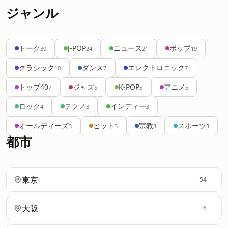
ジャンル
トーク
J-POP
ニュース
ポップ
30
24
21
19
クラシック
ダンス
エレクトロニック
10
7
7
トップ40
ジャズ
K-POP
アニメ
7
5
5
5
ロック
テクノ
インディー
4
3
3
オールディーズ
ヒット
宗教
スポーツ
3
3
3
3
都市
東京
54
大阪
6