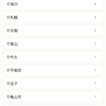
旭川
4
札幌
3
京都
2
葉山
1
牛久
1
宇都宮
1
逗子
1
亀山市
1