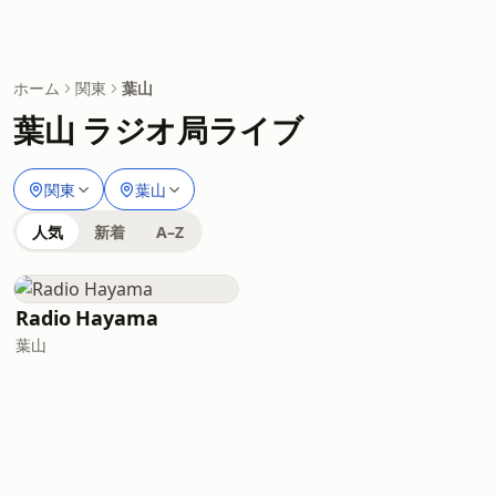
ホーム
関東
葉山
葉山 ラジオ局ライブ
関東
葉山
人気
新着
A–Z
Radio Hayama
葉山