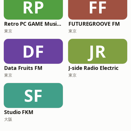
RP
FF
Retro PC GAME Music Radio
FUTUREGROOVE FM
東京
東京
DF
JR
Data Fruits FM
J-side Radio Electric
東京
東京
SF
Studio FKM
大阪