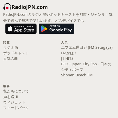
RadioJPN.com
RadioJPN.comのラジオ局やポッドキャストを都市・ジャンル・気
分で選んで無料で楽しめます。どのデバイスでも。
閲覧
人気
ラジオ局
エフエム世田谷 (FM Setagaya)
ポッドキャスト
FMかほく
人気の曲
J1 HITS
BOX : Japan City Pop - 日本の
シティポップ
Shonan Beach FM
概要
私たちについて
局を追加
ウィジェット
フィードバック