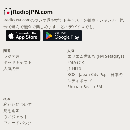
RadioJPN.com
RadioJPN.comのラジオ局やポッドキャストを都市・ジャンル・気
分で選んで無料で楽しめます。どのデバイスでも。
閲覧
人気
ラジオ局
エフエム世田谷 (FM Setagaya)
ポッドキャスト
FMかほく
人気の曲
J1 HITS
BOX : Japan City Pop - 日本の
シティポップ
Shonan Beach FM
概要
私たちについて
局を追加
ウィジェット
フィードバック