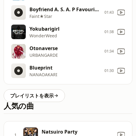
Boyfriend A. S. A. P Favourite Wild Summer Remix (Remixed by Hideki Kaji)
01:43
Faint★Star
Yokubarigirl
01:38
WonderWeed
Otonaverse
01:34
URBANGARDE
Blueprint
01:30
NANAOAKARI
プレイリストを表示
人気の曲
Natsuiro Party
1