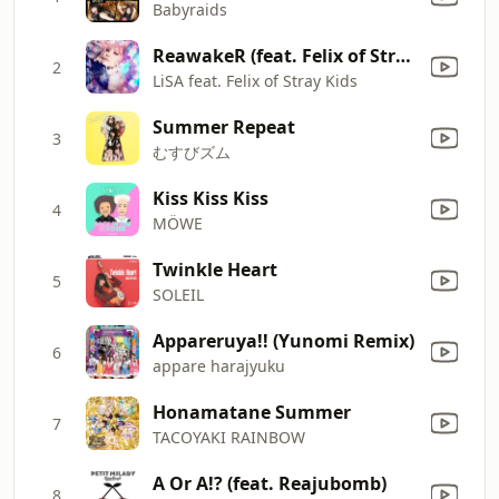
Babyraids
ReawakeR (feat. Felix of Stray Kids)
2
LiSA feat. Felix of Stray Kids
Summer Repeat
3
むすびズム
Kiss Kiss Kiss
4
MÖWE
Twinkle Heart
5
SOLEIL
Appareruya!! (Yunomi Remix)
6
appare harajyuku
Honamatane Summer
7
TACOYAKI RAINBOW
A Or A!? (feat. Reajubomb)
8