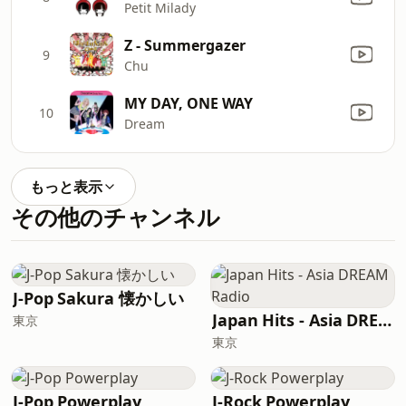
Petit Milady
Z - Summergazer
9
Chu
MY DAY, ONE WAY
10
Dream
もっと表示
その他のチャンネル
J-Pop Sakura 懐かしい
Japan Hits - Asia DREAM Radio
東京
東京
J-Pop Powerplay
J-Rock Powerplay