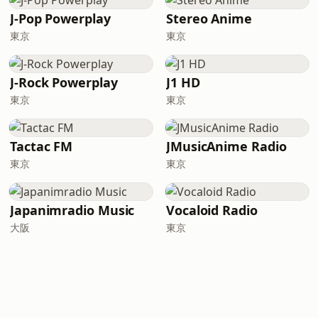
J-Pop Powerplay
Stereo Anime
東京
東京
J-Rock Powerplay
J1 HD
東京
東京
Tactac FM
JMusicAnime Radio
東京
東京
Japanimradio Music
Vocaloid Radio
大阪
東京