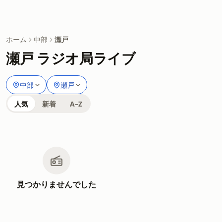
ホーム
中部
瀬戸
瀬戸 ラジオ局ライブ
中部
瀬戸
人気
新着
A–Z
見つかりませんでした