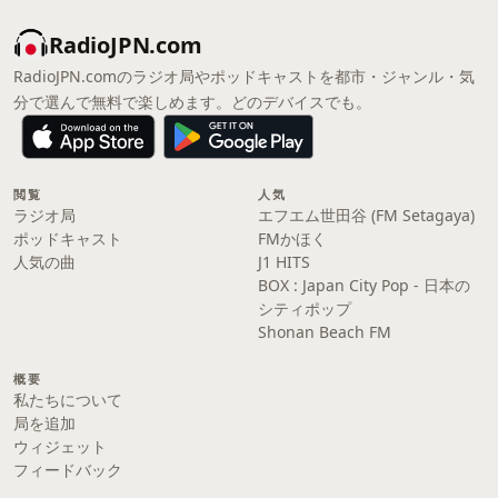
RadioJPN.com
RadioJPN.comのラジオ局やポッドキャストを都市・ジャンル・気
分で選んで無料で楽しめます。どのデバイスでも。
閲覧
人気
ラジオ局
エフエム世田谷 (FM Setagaya)
ポッドキャスト
FMかほく
人気の曲
J1 HITS
BOX : Japan City Pop - 日本の
シティポップ
Shonan Beach FM
概要
私たちについて
局を追加
ウィジェット
フィードバック