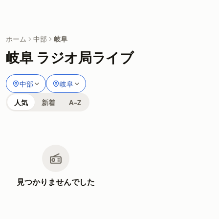
ホーム
中部
岐阜
岐阜 ラジオ局ライブ
中部
岐阜
人気
新着
A–Z
見つかりませんでした