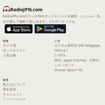
RadioJPN.com
RadioJPN.comのラジオ局やポッドキャストを都市・ジャンル・気
分で選んで無料で楽しめます。どのデバイスでも。
閲覧
人気
ラジオ局
エフエム世田谷 (FM Setagaya)
ポッドキャスト
FMかほく
人気の曲
J1 HITS
BOX : Japan City Pop - 日本の
シティポップ
Shonan Beach FM
概要
私たちについて
局を追加
ウィジェット
フィードバック