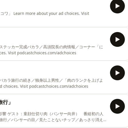
 more about your ad choices. Visit
ステッカー完成バカラ／高須院長の肉情報／コーナー「に
. Visit podcastchoices.com/adchoices
バカラ旅行の続き／独身以上男性／「肉のランクを上げよ
ices. Visit podcastchoices.com/adchoices
旅行」
組初の人
旅行／パンサーの目／見たことないチップ／あっさり消え
t your ad choices. Visit