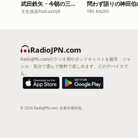
武田鉄矢・今朝の三枚おろし
問わず語りの神田伯
文化放送PodcastQR
TBS RADIO
RadioJPN.com
RadioJPN.comのラジオ局やポッドキャストを都市・ジャ
ンル・気分で選んで無料で楽しめます。どのデバイスで
も。
© 2026 RadioJPN.com. 全著作権所有。