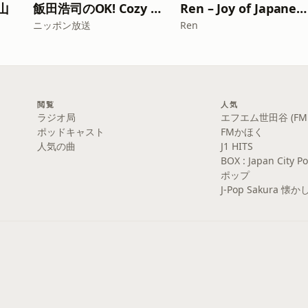
山
飯田浩司のOK! Cozy up！ Podcast【最新回のみ】
Ren – Joy of Japanese Podcast
ニッポン放送
Ren
閲覧
人気
ラジオ局
エフエム世田谷 (FM S
ポッドキャスト
FMかほく
人気の曲
J1 HITS
BOX : Japan Cit
ポップ
J-Pop Sakura 懐か