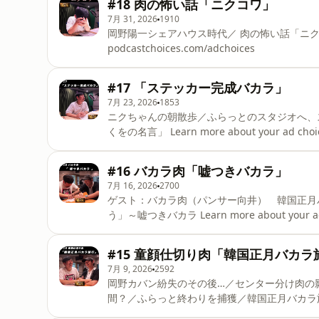
#18 肉の怖い話「ニクコワ」
7月 31, 2026
1910
岡野陽一シェアハウス時代／ 肉の怖い話「ニクコワ」 Learn
podcastchoices.com/adchoices
#17 「ステッカー完成バカラ」
7月 23, 2026
1853
ニクちゃんの朝散歩／ふらっとのスタジオへ、
くをの名言」 Learn more about your ad choices
#16 バカラ肉「嘘つきバカラ」
7月 16, 2026
2700
ゲスト：バカラ肉（パンサー向井） 韓国正月
う」～嘘つきバカラ Learn more about your ad cho
#15 童顔仕切り肉「韓国正月バカラ
7月 9, 2026
2592
岡野カバン紛失のその後…／センター分け肉の影響 ゲスト：童顔仕切り肉（パンサー向井） 番
間？／ふらっと終わりを捕獲／韓国正月バカラ
た１００万円／コーナー「肉の美学」 Learn more abou