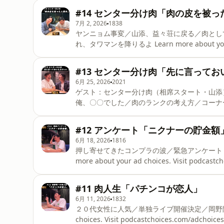
podcastchoices.com/adchoices
#14 センター分け肉「肉の皮を被っ
7月 2, 2026
1838
ヤンニョム事変／山添、益々荘に戻る／肉とし
れ、タワマンを降りるよ Learn more about your ad 
#13 センター分け肉「先に言って
6月 25, 2026
2021
ゲスト：センター分け肉（相席スタート・山添） 収録前に事件／岡野と同期／山添が肉になった日
俺、〇〇でした／肉のランクの考え方／コーナー「肉の美学」 L
podcastchoices.com/adchoices
#12 アンケート「ニクナーの貯金額
6月 18, 2026
1816
押し寄せてきたコンプラの波／緊急アンケート「
more about your ad choices. Visit podcastc
#11 肉人生「パチンコが恋人」
6月 11, 2026
1832
２０代女性に人気／単独ライブ開催決定／岡野陽一の肉人
choices. Visit podcastchoices.com/adchoices