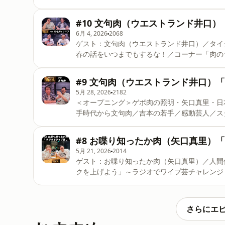
#10 文句肉（ウエストランド井口
6月 4, 2026
2068
ゲスト：文句肉（ウエストランド井口）／タイ
春の話をいつまでもするな！／コーナー「肉の
へいはバカ Learn more about your ad choices.
#9 文句肉（ウエストランド井口）
5月 28, 2026
2182
＜オープニング＞ゲボ肉の照明・矢口真里・日
手時代から文句肉／吉本の若手／感動芸人／ス
学」 Learn more about your ad choices. Vis
#8 お喋り知ったか肉（矢口真里）
5月 21, 2026
2014
ゲスト：お喋り知ったか肉（矢口真里）／人間
クを上げよう」～ラジオでワイプ芸チャレンジ Learn more
podcastchoices.com/adchoices
さらにエ