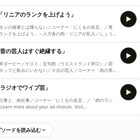
）「リニアのランクを上げよう」
タンの後輩とは喋らない／コーナー「にくをの名言」／青
ランクを上げよう」～人力舎の肉・リニアが乱入／しょう
 Visit podcastchoices.com/adchoices
「昔の芸人はすぐ絶縁する」
本ダービー／ゲスト：文句肉（ウエストランド井口）／若
タッフと飲みにいかない／０点の芸人／コーナー「肉の美
it podcastchoices.com/adchoices
「ラジオでワイプ芸」
仕事と、肉仕事／コーナー「にくをの名言」／「肉のラン
 about your ad choices. Visit
ピソードを読み込む