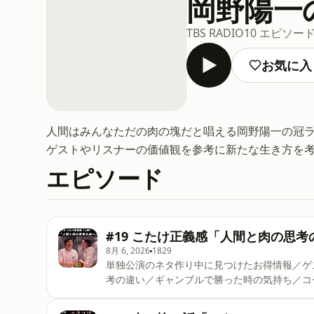
岡野陽一
TBS RADIO
10 エピソー
お気に入
人間はみんなただの肉の塊だと唱える岡野陽一の冠
ゲストやリスナーの価値観を参考に新たな生き方を
エピソード
#19 こたけ正義感「人間と肉の思考
8月 6, 2026
1829
単独公演のネタ作り中に見つけたお得情報／ゲ
考の違い／ギャンブルで勝った時の気持ち／コーナー「人間
choices. Visit podcastchoices.com/adchoices