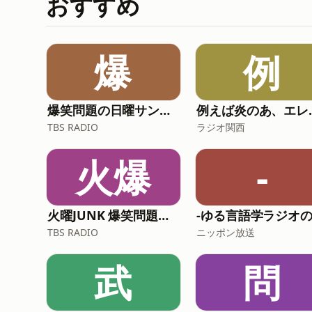
おすすめ
爆
例
爆笑問題の日曜サンデー
例えば
TBS RADIO
ラジオ関西
火爆
-
火曜JUNK 爆笑問題カーボーイ
TBS RADIO
ニッポン放送
武
問