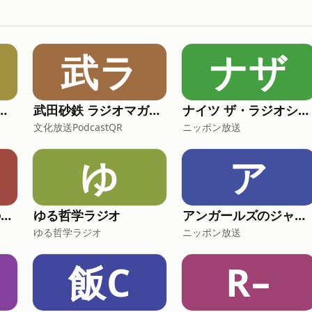
武ラ
ナザ
炎のあ、エレガンス
武田砂鉄 ラジオマガジン 「ラジマガコラム」
ナイツ ザ・ラジオショー【最新回のみ】
文化放送PodcastQR
ニッポン放送
ゆ
ア
-ゆる言語学ラジオのオールナイトニッポンPODCAST【月替り・5月担当】---
ゆる哲学ラジオ
アンガールズのジャンピン[-オールナイトニッポンPODCAST-]
ゆる哲学ラジオ
ニッポン放送
飯C
R–