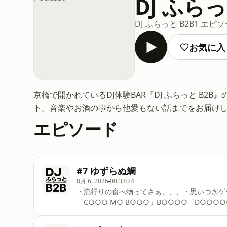
DJ ふらっと
DJ ふらっと B2B
1 エピ
お気に入
京橋で開かれているDJ体験BAR『DJ ふらっと B2B』
ト。音楽やお酒の事から他愛もない話までをお届け
エピソード
#7 ゆずらぬ鯛
8月 6, 2026
00:33:24
・流行りの食べ物ってさぁ、、、・思いつきゲー
「C○○○ M○ B○○○」B○○○○「D○○○○
ます！-----大阪は京橋にあるBAR、"THE TH
っと B2B』スタッフ、KONAMONと4NZによるポ