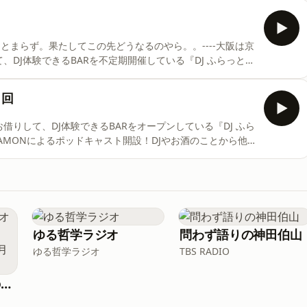
まとまらず。果たしてこの先どうなるのやら。。----大阪は京
りして、DJ体験できるBARを不定期開催している『DJ ふらっと
るポッドキャストです。Instagramは "DJ ふらっと B2B" で
いる可能性があります。ご了承ください。
1回
 をお借りして、DJ体験できるBARをオープンしている『DJ ふら
KONAMONによるポッドキャスト開設！DJやお酒のことから他
ゆる哲学ラジオ
問わず語りの神田伯山
ゆる哲学ラジオ
TBS RADIO
-ゆる言語学ラジオのオールナイトニッポンPODCAST【月替り・5月担当】---