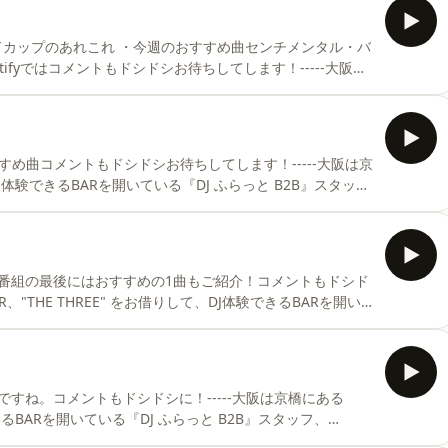
ドカップのあれこれ ・今週のおすすめ曲センチメンタル・バ
E」Spotifyではコメントもドシドシお待ちしてします！-----大阪は
て、DJ体験できるBARを開いている『DJ ふらっと B2B』スタッ
stagramは "DJ ふらっと B2B" で検索を！-----
、DJ体験できるBARを開いている『DJ ふらっと B2B』スタッ
stagramは "DJ ふらっと B2B" で検索を！-----
番組の最後にはおすすめの1曲もご紹介！コメントもドシド
、"THE THREE" をお借りして、DJ体験できるBARを開い
Nと4NZによるポッドキャストです。Instagramは "DJ ふ
すね。コメントもドシドシに！-----大阪は京橋にある
できるBARを開いている『DJ ふらっと B2B』スタッフ、
gramは "DJ ふらっと B2B" で検索を！-----