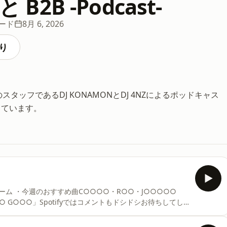
 B2B -Podcast-
ソード
8月 6, 2026
り
のスタッフであるDJ KONAMONとDJ 4NZによるポッドキャス
しています。
ム ・今週のおすすめ曲C○○○○・R○○・J○○○○○
○ G○○○」Spotifyではコメントもドシドシお待ちしてし
REE" をお借りして、DJ体験できるBARを開いている『DJ ふら
ッドキャストです。Instagramは "DJ ふらっと B2B" で