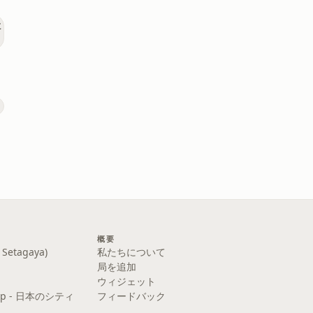
概要
etagaya)
私たちについて
局を追加
ウィジェット
y Pop - 日本のシティ
フィードバック