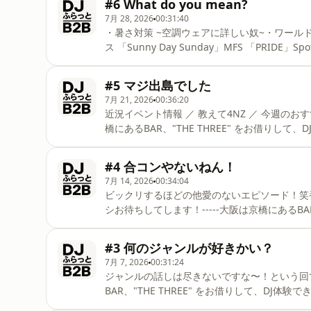
#6 What do you mean?
検索を！-----
7月 28, 2026
00:31:40
・暑さ対策 ~空調ウェアに詳しい奴~・ワール
ス 「Sunny Day Sunday」MFS 「PRID
京橋にあるBAR、"THE THREE" をお借りし
フ、KONAMONと4NZによるポッドキャストです。In
#5 マジ出島でした
7月 21, 2026
00:36:20
近況イベント情報 ／ 教えて4NZ ／ 今週のおすすめ曲コメントもドシドシお待ちしてします！-----大阪は京
橋にあるBAR、"THE THREE" をお借りして
フ、KONAMONと4NZによるポッドキャストです。In
#4 合コンやないねん！
7月 14, 2026
00:34:04
ビックリするほどの他愛のないエピソード！笑
シお待ちしてします！-----大阪は京橋にあるBAR
ている『DJ ふらっと B2B』スタッフ、KONAMO
らっと B2B" で検索を！-----
#3 何のジャンルが好きかい？
7月 7, 2026
00:31:24
ジャンルの話しは尽きないですな〜！という回で
BAR、"THE THREE" をお借りして、DJ体験
KONAMONと4NZによるポッドキャストです。Insta