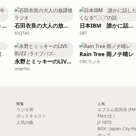
田村淳のNewsCLUB 今週のスゴい人
石田衣良の大人の放課後ラジオ
日本IBM 誰かに話したくなる“〇〇”の話
KIQTAS
SBT
E
Rain Tree 雨ノチ晴レ
永野とミッキーのLIVE BUZZ -ライブバズ-
CBCラジオ
interfm
閲覧
人気
ラジオ局
エフエム世田谷 (FM S
ポッドキャスト
FMかほく
人気の曲
J1 HITS
BOX : Japan Cit
ポップ