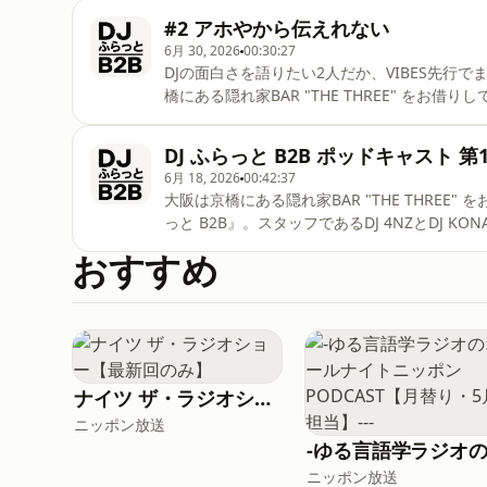
#2 アホやから伝えれない
6月 30, 2026
00:30:27
DJの面白さを語りたい2人だか、VIBES先行で
橋にある隠れ家BAR "THE THREE" をお借
B2B』スタッフ、DJ KONAMONとDJ 4NZによ
検索を！----＊今エピソードは音声が乱れて
DJ ふらっと B2B ポッドキャスト 第
6月 18, 2026
00:42:37
大阪は京橋にある隠れ家BAR "THE THREE"
っと B2B』。スタッフであるDJ 4NZとDJ 
愛のない話までをペラペラやっとります。
おすすめ
ナイツ ザ・ラジオショー【最新回のみ】
ニッポン放送
ニッポン放送