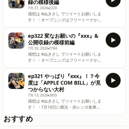
録の模様後編
で！ radikoでは過去回も含めた全エピソ
7月 27, 2026
2220
ードをお聴きいただけます！radikoアプ
感想は #ぬきさし でツイートお願いしま
リを是非ダウンロードして過去回もお楽
す！ ・オープニングはフリートークか
しみください！
ら！ ・7月18日に横浜・赤レンガ倉庫で
https://radiko.jp/podcast/channels/39152fa3-
行った公開収録の模様後編をお届け！
2dc7-4da5-8bde-59c76fc2b302?
ep322 変なお願いの『xxx』&
お越しいただいた皆様ありがとうござい
share=1See omnystudio.com/listener
公開収録の模様前編
ました！ ・エンディングテーマは引き続
for privacy information.
7月 20, 2026
2784
き大募集中！ メールは
感想は #ぬきさし でツイートお願いしま
tt@allnightnippon.com まで！ radiko
す！ ・オープニングはフリートークか
では過去回も含めた全エピソードをお聴
ら！ ・7月18日に横浜・赤レンガ倉庫で
きいただけます！radikoアプリを是非ダ
行った公開収録の模様前編をお届け！
ウンロードして過去回もお楽しみくださ
ep321 やっぱり『xxx』！？今
お越しいただいた皆様ありがとうござい
い！
度は「APPLE COM BILL」が見
ました！ ・エンディングテーマは引き続
https://radiko.jp/podcast/channels/39152fa3-
つからない大村
き大募集中！ メールは
2dc7-4da5-8bde-59c76fc2b302?
7月 13, 2026
2805
tt@allnightnippon.com まで！ radiko
share=1See omnystudio.com/listener
感想は #ぬきさし でツイートお願いしま
では過去回も含めた全エピソードをお聴
for privacy information.
す！ ・7月18日に横浜・赤レンガ倉庫で
きいただけます！radikoアプリを是非ダ
公開収録あります！ぜひお越しくださ
ウンロードして過去回もお楽しみくださ
おすすめ
い！ ・オープニングはフリートークか
い！
ら！ ・コーナーは「あわせましょう」！
https://radiko.jp/podcast/channels/39152fa3-