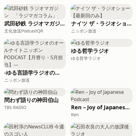
・エンディングテーマは引き続き大募集
2dc7-4da5-8bde-59c76fc2b302?
中！ メールは tt@allnightnippon.com
share=1See omnystudio.com/listener
まで！ radikoでは過去回も含めた全エピ
for privacy information.
ソードをお聴きいただけます！radikoア
武田砂鉄 ラジオマガジン 「ラジマガコラム」
ナイツ ザ・ラジオショー【最新回のみ】
プリを是非ダウンロードして過去回もお
文化放送PodcastQR
ニッポン放送
楽しみください！
https://radiko.jp/podcast/channels/39152fa3-
2dc7-4da5-8bde-59c76fc2b302?
ゆる哲学ラジオ
share=1See omnystudio.com/listener
ゆる哲学ラジオ
for privacy information.
-ゆる言語学ラジオのオールナイトニッポンPODCAST【月替り・5月担当】---
ニッポン放送
問わず語りの神田伯山
Ren – Joy of Japanese Podcast
TBS RADIO
Ren