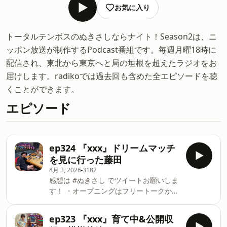
お気に入り
トータルテンボスのぬきさしならナイト！Season2は、ニ
ッポン放送が制作するPodcast番組です。毎週月曜18時に
配信され、東北から東京へと局の垣根を超えたラジオをお
届けします。radikoでは過去回も含めた全エピソードを聴
くことができます。
エピソード
ep324 『xxx』ドリームマッチ
を見に行った藤田
8月 3, 2026
3182
感想は #ぬきさし でツイートお願いしま
す！ ・オープニングはフリートークか
ら！ ・コーナーは「不倫の話」！ ・エ
ンディングテーマは引き続き大募集中！
ep323 『xxx』育て中&公開収
メールは tt@allnightnippon.com ま