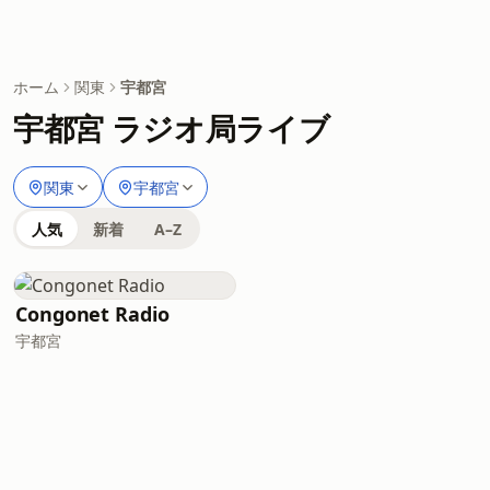
ホーム
関東
宇都宮
宇都宮 ラジオ局ライブ
関東
宇都宮
人気
新着
A–Z
Congonet Radio
宇都宮