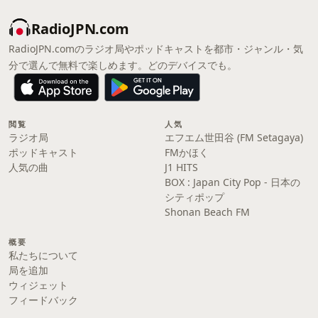
RadioJPN.com
RadioJPN.comのラジオ局やポッドキャストを都市・ジャンル・気
分で選んで無料で楽しめます。どのデバイスでも。
閲覧
人気
ラジオ局
エフエム世田谷 (FM Setagaya)
ポッドキャスト
FMかほく
人気の曲
J1 HITS
BOX : Japan City Pop - 日本の
シティポップ
Shonan Beach FM
概要
私たちについて
局を追加
ウィジェット
フィードバック