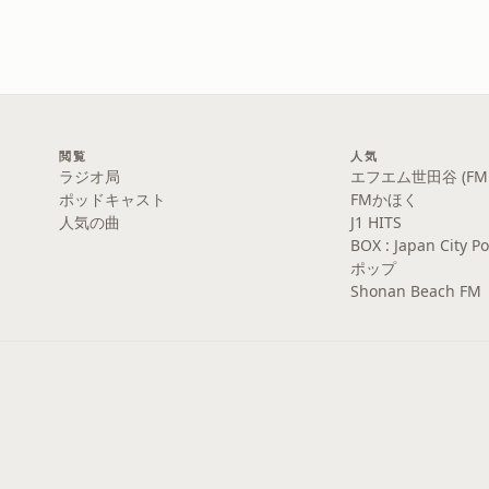
閲覧
人気
ラジオ局
エフエム世田谷 (FM S
ポッドキャスト
FMかほく
人気の曲
J1 HITS
BOX : Japan Cit
ポップ
Shonan Beach FM