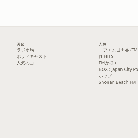
閲覧
人気
ラジオ局
エフエム世田谷 (FM S
ポッドキャスト
J1 HITS
人気の曲
FMかほく
BOX : Japan Cit
ポップ
Shonan Beach FM