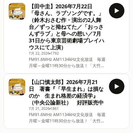
ンを飾るゲストが登場！ 大竹まこと＆各
【田中圭】2026年7月22日
パートナーがお客様のトークを料理しま
「母さん、ラブソングです。」
す。 毎週木曜日は世の中のギモンに答え
（鈴木おさむ作・演出の2人舞
るレポートのコーナー。 どんなことでも
台／ずっと拗ねてた／「おっさ
楽しく解決します！ ■ApplePodcast、
んずラブ」と母への想い／7月
Spotify、AmazonMusicなどをご利用の
方は番組フォローをお願いします！ ■長
31日から東京芸術劇場プレイハ
野智子アップデート ポッドキャスト配
ウスにて上演）
信開始！！長野智子アップデート ニュ
7月 22, 2026
1792
ースアップデート（有識者を迎えニュー
FM91.6MHz AM1134kHz文化放送 毎週
スを読み解く） ▼PodcastQR ⁠⁠⁠⁠⁠⁠⁠⁠⁠⁠⁠⁠⁠⁠⁠⁠⁠⁠⁠⁠⁠⁠⁠⁠⁠⁠⁠⁠⁠⁠⁠⁠⁠⁠⁠⁠⁠⁠⁠⁠⁠⁠⁠⁠⁠⁠⁠⁠⁠⁠⁠⁠⁠⁠⁠⁠⁠⁠⁠⁠⁠⁠⁠⁠⁠⁠⁠⁠⁠⁠⁠⁠⁠⁠⁠⁠⁠⁠⁠⁠⁠⁠⁠⁠⁠⁠⁠⁠⁠⁠⁠⁠⁠⁠⁠⁠⁠⁠⁠⁠⁠⁠⁠⁠⁠⁠⁠⁠⁠⁠⁠⁠⁠⁠⁠⁠
月曜～金曜11時30分から放送！「大竹ま
こと ゴールデンラジオ！」番組のメイ
ンを飾るゲストが登場！ 大竹まこと＆各
【山口慎太郎】2026年7月21
パートナーがお客様のトークを料理しま
日 著書『「早生まれ」は損な
す。 毎週木曜日は世の中のギモンに答え
のか 生まれ格差の経済学』
るレポートのコーナー。 どんなことでも
（中央公論新社） 好評販売中
楽しく解決します！ ■ApplePodcast、
7月 21, 2026
1861
Spotify、AmazonMusicなどをご利用の
FM91.6MHz AM1134kHz文化放送 毎週
方は番組フォローをお願いします！ ■長
月曜～金曜11時30分から放送！「大竹ま
野智子アップデート ポッドキャスト配
こと ゴールデンラジオ！」番組のメイ
信開始！！長野智子アップデート ニュ