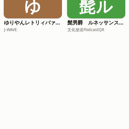
ゆ
髭ル
ゆりやんレトリィバァの最近どう？
髭男爵 ルネッサンスラジオ
J-WAVE
文化放送PodcastQR