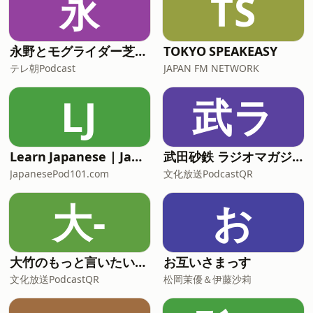
永
TS
永野とモグライダー芝のぐるり遠回り
TOKYO SPEAKEASY
テレ朝Podcast
JAPAN FM NETWORK
LJ
武ラ
Learn Japanese | JapanesePod101.com (Audio)
武田砂鉄 ラジオマガジン「ラジマガエッセイ」
JapanesePod101.com
文化放送PodcastQR
大-
お
大竹のもっと言いたい放題 - 大竹まこと ゴールデンラジオ！
お互いさまっす
文化放送PodcastQR
松岡茉優＆伊藤沙莉