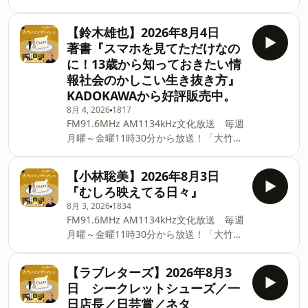
こと ゴールデンラジオ！」番組のメイ
ンを飾るゲストが登場！ 大竹まこと＆各
【鈴木雄也】2026年8月4日
パートナーがお客様のトークを料理しま
著書『スマホを見てただけなの
す。 毎週木曜日は世の中のギモンに答え
に！13歳から知っておきたい情
るレポートのコーナー。 どんなことでも
報社会のかしこい生き抜き方』
楽しく解決します！ ■ApplePodcast、
KADOKAWAから好評販売中。
Spotify、AmazonMusicなどをご利用の
方は番組フォローをお願いします！ ■長
8月 4, 2026
1817
FM91.6MHz AM1134kHz文化放送 毎週
野智子アップデート ポッドキャスト配
月曜～金曜11時30分から放送！「大竹ま
信開始！！長野智子アップデート ニュ
こと ゴールデンラジオ！」番組のメイ
ースアップデート（有識者を迎えニュー
ンを飾るゲストが登場！ 大竹まこと＆各
スを読み解く） ▼PodcastQR ⁠⁠⁠⁠⁠⁠⁠⁠⁠⁠⁠⁠⁠⁠⁠⁠⁠⁠⁠⁠⁠⁠⁠⁠⁠⁠⁠⁠⁠⁠⁠⁠⁠⁠⁠⁠⁠⁠⁠⁠⁠⁠⁠⁠⁠⁠⁠⁠⁠⁠⁠⁠⁠⁠⁠⁠⁠⁠⁠⁠⁠⁠⁠⁠⁠⁠⁠⁠⁠⁠⁠⁠⁠⁠⁠⁠⁠⁠⁠⁠⁠⁠⁠⁠⁠⁠⁠⁠⁠⁠⁠⁠⁠⁠⁠⁠⁠⁠⁠⁠⁠⁠⁠⁠⁠⁠⁠⁠⁠⁠⁠⁠⁠⁠⁠⁠
【小林聡美】2026年8月3日
パートナーがお客様のトークを料理しま
『むしろ映えてる日々』
す。 毎週木曜日は世の中のギモンに答え
8月 3, 2026
1834
るレポートのコーナー。 どんなことでも
FM91.6MHz AM1134kHz文化放送 毎週
楽しく解決します！ ■ApplePodcast、
月曜～金曜11時30分から放送！「大竹ま
Spotify、AmazonMusicなどをご利用の
こと ゴールデンラジオ！」番組のメイ
方は番組フォローをお願いします！ ■長
ンを飾るゲストが登場！ 大竹まこと＆各
野智子アップデート ポッドキャスト配
【ラブレターズ】2026年8月3
パートナーがお客様のトークを料理しま
信開始！！長野智子アップデート ニュ
日 シークレットシューズ／一
す。 毎週木曜日は世の中のギモンに答え
ースアップデート（有識者を迎えニュー
日店長／日芸賞／ネタ
るレポートのコーナー。 どんなことでも