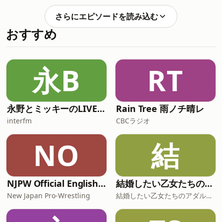
ンを飾るゲストが登場！ 大竹まこと＆各
ースアップデート（有識者を迎えニュー
パートナーがお客様のトークを料理しま
スを読み解く） ▼PodcastQR ⁠⁠⁠⁠⁠⁠⁠⁠⁠⁠⁠⁠⁠⁠⁠⁠⁠⁠⁠⁠⁠⁠⁠⁠⁠⁠⁠⁠⁠⁠⁠⁠⁠⁠⁠⁠⁠⁠⁠⁠⁠⁠⁠⁠⁠⁠⁠⁠⁠⁠⁠⁠⁠⁠⁠⁠⁠⁠⁠⁠⁠⁠⁠⁠⁠⁠⁠⁠⁠⁠⁠⁠⁠⁠⁠⁠⁠⁠⁠⁠⁠⁠⁠⁠⁠⁠⁠⁠⁠⁠⁠⁠⁠⁠⁠⁠⁠⁠⁠⁠⁠⁠⁠⁠⁠⁠⁠⁠⁠⁠⁠⁠⁠⁠⁠⁠
さらにエピソードを読み込む
す。 毎週木曜日は世の中のギモンに答え
おすすめ
るレポートのコーナー。 どんなことでも
楽しく解決します！ ■ApplePodcast、
Spotify、AmazonMusicなどをご利用の
方は番組フォローをお願いします！ ■長
永B
RT
野智子アップデート ポッドキャスト配
信開始！！長野智子アップデート ニュ
ースアップデート（有識者を迎えニュー
スを読み解く） ▼PodcastQR ⁠⁠⁠⁠⁠⁠⁠⁠⁠⁠⁠⁠⁠⁠⁠⁠⁠⁠⁠⁠⁠⁠⁠⁠⁠⁠⁠⁠⁠⁠⁠⁠⁠⁠⁠⁠⁠⁠⁠⁠⁠⁠⁠⁠⁠⁠⁠⁠⁠⁠⁠⁠⁠⁠⁠⁠⁠⁠⁠⁠⁠⁠⁠⁠⁠⁠⁠⁠⁠⁠⁠⁠⁠⁠⁠⁠⁠⁠⁠⁠⁠⁠⁠⁠⁠⁠⁠⁠⁠⁠⁠⁠⁠⁠⁠⁠⁠⁠⁠⁠⁠⁠⁠⁠⁠⁠⁠⁠⁠⁠⁠⁠⁠⁠⁠⁠
永野とミッキーのLIVE BUZZ -ライブバズ-
Rain Tree 雨ノチ晴レ
interfm
CBCラジオ
NO
結
NJPW Official English Podcast
結婚したい乙女たちのアダルトーク
New Japan Pro-Wrestling
結婚したい乙女たちのアダルトーク