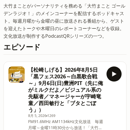
大竹まことがパーソナリティを務める「大竹まこと ゴール
デンラジオ！」のメインコーナーを配信するポッドキャス
ト。毎週月曜から金曜の昼に放送される番組から、ゲスト
を迎えたトークや木曜日のレポートコーナーなどを収録。
文化放送が制作するPodcastQRシリーズの一つ。
エピソード
【松崎しげる】2026年8月5日
「黒フェス2026～白黒歌合戦
～」9月6日(日)豊洲PIT（先に俺
がミルクだよ／ビジュアル系の
先駆者／マネージャーが宇崎竜
童／西田敏行と「ブタとごぼ
う」）
8月 5, 2026
1269
FM91.6MHz AM1134kHz文化放送 毎週
月曜～金曜11時30分から放送！「大竹ま