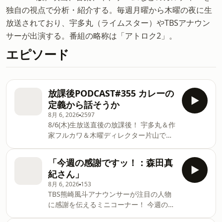
独自の視点で分析・紹介する。毎週月曜から木曜の夜に生
放送されており、宇多丸（ライムスター）やTBSアナウン
サーが出演する。番組の略称は「アトロク2」。
エピソード
放課後PODCAST#355 カレーの
定義から話そうか
8月 6, 2026
2597
8/6(木)生放送直後の放課後！ 宇多丸＆作
家フルカワ＆木曜ディレクター片山でお
届け。 ・本放送の『映画ちいかわ 人魚
の島のひみつ』評論の感想メール＆宇多
「今週の感謝ですッ！：森田真
丸が語りきれなかった部分を語る。 ・
紀さん」
「グランド・セフト・オート６」のプロ
8月 6, 2026
153
モーション映像がもうすぐ公開！ ・「角
TBS熊崎風斗アナウンサーが注目の人物
醒ハンター オメガホーン」や「仮面ライ
に感謝を伝えるミニコーナー！ 今週の感
ダーマイス」についての特撮メール ・伝
謝パーソンは、“春夏の甲子園大会で、史
説のドラマ「フリークス学園」が