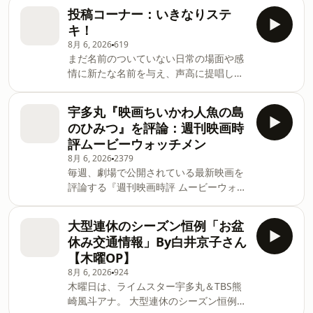
上初となる女性審判員で2児の母、そし
Amazonプライムビデオで配信！ ・母親
投稿コーナー：いきなりステ
て普段は埼玉県の中学教諭として勤務し
とマイケル・ジャクソンの思い出 ・映画
キ！
ている「森田真紀さん」” 森田真紀さ
「マーズエクスプレス」オススメ！ な
8月 6, 2026
619
ん、感謝ですッ！！ Learn more about
ど。 Learn more about your ad
まだ名前のついていない日常の場面や感
your ad choices. Visit
choices. Visit
情に新たな名前を与え、声高に提唱して
podcastchoices.com/adchoices
podcastchoices.com/adchoices
いく、「新概念提唱型コーナー」。 「初
対面の人といきなり打ち解けた」「相手
宇多丸『映画ちいかわ人魚の島
から一気に距離を詰められた」など、
のひみつ』を評論：週刊映画時
「人との距離感」に関するエピソードを
評ムービーウォッチメン
紹介していく、新コーナーです！ Learn
8月 6, 2026
2379
more about your ad choices. Visit
毎週、劇場で公開されている最新映画を
podcastchoices.com/adchoices
評論する『週刊映画時評 ムービーウォッ
チメン』。今回評論するのは『映画ちい
かわ人魚の島のひみつ』 Learn more
大型連休のシーズン恒例「お盆
about your ad choices. Visit
休み交通情報」By白井京子さん
podcastchoices.com/adchoices
【木曜OP】
8月 6, 2026
924
木曜日は、ライムスター宇多丸＆TBS熊
崎風斗アナ。 大型連休のシーズン恒例、