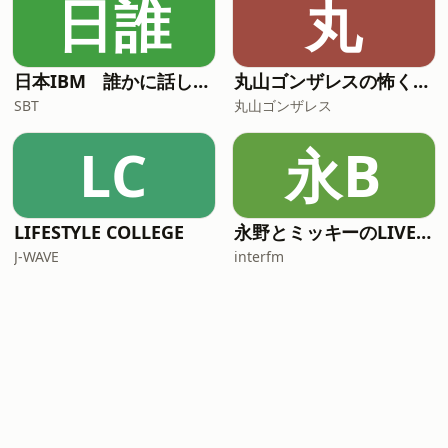
日誰
丸
日本IBM 誰かに話したくなる“〇〇”の話
丸山ゴンザレスの怖くて奇妙な物件の話
SBT
丸山ゴンザレス
LC
永B
LIFESTYLE COLLEGE
永野とミッキーのLIVE BUZZ -ライブバズ-
J-WAVE
interfm