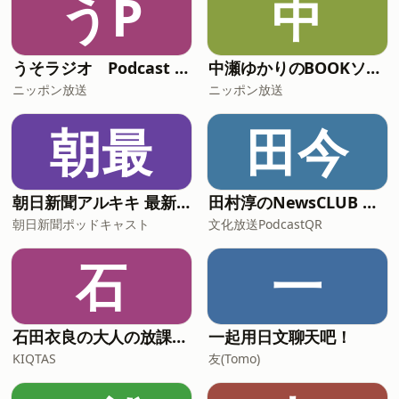
うP
中
うそラジオ Podcast 松任谷由実はじめました
中瀬ゆかりのBOOKソムリエ
ニッポン放送
ニッポン放送
朝最
田今
朝日新聞アルキキ 最新ニュース
田村淳のNewsCLUB 今週のスゴい人
朝日新聞ポッドキャスト
文化放送PodcastQR
石
一
石田衣良の大人の放課後ラジオ
一起用日文聊天吧！
KIQTAS
友(Tomo)