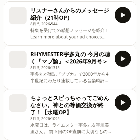
み、声優の佐倉綾音さんがスペシャルサ
リスナーさんからのメッセージ
ポーターを務める、学生たちによるアー
紹介（21時OP）
トのフリースタイルバトル「LIMITS」の
8月 5, 2026
544
見どころを解説。 Learn more about
特集を受けての感想メッセージを紹介！
your ad choices. Visit
Learn more about your ad choices.
podcastchoices.com/adchoices
Visit podcastchoices.com/adchoices
RHYMESTER宇多丸の 今月の聴
く『マブ論』＜2026年9月号＞
8月 5, 2026
1315
宇多丸が雑誌『ブブカ』で2000年から4
半世紀にわたり連載している音楽時評、
「マブ論」で取り上げているオススメの
「アイドル的楽曲」を、マブ論担当編
ちょっとスピっちゃってごめん
集、白夜書房編集者の森田秀一さんと一
なさい。神との等価交換が終
緒に紹介していきます。 Learn more
了！【水曜OP】
about your ad choices. Visit
8月 5, 2026
1095
podcastchoices.com/adchoices
水曜日は、ライムスター宇多丸＆宇垣美
里さん。 前々回のOP直前に大切なもの
を無くしたことに気づいた宇垣さん。 放