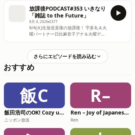
送終了後、奇跡的に見つかったものの、
放課後PODCAST#353 いきなり
今度は体調不良。そして、指輪を紛失な
「雑誌 to the Future」
ど次々に災難に、、 後半は、映画『ラス
8月 4, 2026
2377
ト・サバイバー』コラボ試写会告知！ 開
8/4(火)生放送直後の放課後！ 宇多丸＆火
催日時は、2026年8月21日(金) 応募フォ
曜パートナー日比麻音子アナ＆火曜ディ
ームは、番組公式サイトの試写会告知ペ
レクター長谷川＆作家こがわ＆ライムス
ージや、Xにて。 応募期間は、8月5日か
ターマネージャー小山内でお届け！ ・リ
ら、8月10日 (月)いっぱいまで！ Learn
スナーのみなさんから差し入れていただ
more about your ad choices. Visit
さらにエピソードを読み込む
いたビールとお菓子が美味しい！ ・「ス
podcastchoices.com/adchoices
おすすめ
ター・ウォーズ/マンダロリアン・アン
ド・グローグー」がグロかった・・？ ・
「令和８年 熊本地震」への自分なりの支
援活動について ・自由が丘「空想喫茶わ
飯C
R–
たしのへや×難波里奈」に行ってきた！
・作家こがわが持ち込んだ古雑誌をきっ
かけに一同大盛り上がり！「雑誌 to the
Future」が突如開始！ Learn more
飯田浩司のOK! Cozy up！ Podcast【最新回のみ】
Ren – Joy of Japanese Podcast
about your ad choices. Visit
ニッポン放送
Ren
podcastchoices.com/adchoices