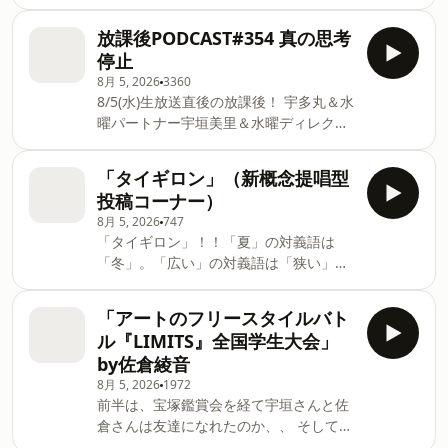
お盆の渋滞予測や注意事項などをTBSラ
ジオ交通情報キャスターの白井京子さん
放課後PODCAST#354 真の思考
が解説！ 渋滞のピークを避ける抜け穴と
停止
は？ Learn more about your ad
8月 5, 2026
3360
choices. Visit
8/5(水)生放送直後の放課後！ 宇多丸＆水
podcastchoices.com/adchoices
曜パートナー宇垣美里＆水曜ディレクタ
ー津野＆プロデューサーミノワダ でお届
け！ ・本放送での日付間違いの真相 ・
「タイギロン」（新概念提唱型
「映画ちいかわ 人魚の島のひみつ」の
投稿コーナー）
youtubeサムネイル予想 ・NHK「あさイ
8月 5, 2026
747
チ」で、アトロクTシャツ発見！ ・遅れ
「タイギロン」！！「夏」の対義語は
ばせながらゲーム「007 ファーストライ
「冬」。「広い」の対義語は「狭い」。
ト」の感想送ります！ ・appleTV+のド
じゃあ、「冷や奴」の対義語は？といっ
ラマ「テッド・ラッソ」シーズン４が始
たように、実際には対義語が存在しない
まった！ など。 Learn more about
「アートのフリースタイルバト
言葉をテーマに議論して、 その言葉に最
your ad choices. Visit
ル『LIMITS』全国学生大会」
もふさわしい対義語はなにか？ を決定
podcastchoices.com/adchoices
by佐倉綾音
するという、 ディスカッション型投稿コ
8月 5, 2026
1972
ーナーです！！！ Learn more about
前半は、宝塚鑑賞会を経て宇垣さんと佐
your ad choices. Visit
倉さんは友達になれたのか、、 そして、
podcastchoices.com/adchoices
後半は「論理×ロンリー」でもおなじ