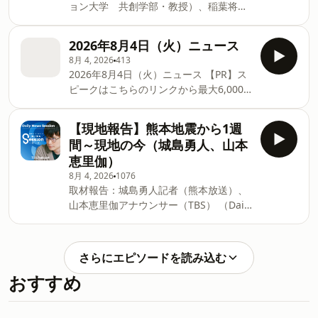
ョン大学 共創学部・教授）、稲葉将大
HP：⁠荻上チキ・Session⁠ 番組メールアド
さん（NPOカタリバ）、 笠井光秀さん
レス：⁠ss954@tbs.co.jp⁠ 番組Xアカウン
（熊本在住）、鬼塚 龍史さん（熊本放送
ト：⁠@Session_1530⁠ ハッシュタグは
2026年8月4日（火）ニュース
記者） 2026年8月5日（水）「Main
#ss954 Learn more about your ad
8月 4, 2026
413
Session」より。 【PR】スピークはこち
choices. Visit
2026年8月4日（火）ニュース 【PR】ス
らのリンクから最大6,000円OFFで始めら
podcastchoices.com/adchoices
ピークはこちらのリンクから最大6,000
れます（8/16まで・7日間の無料体験つ
円OFFで始められます（8/16まで・7日間
き）👉https://bit.ly/4oOGExT 発信型ニ
の無料体験つき）👉
ュース・プロジェクト「荻上チキ・
【現地報告】熊本地震から1週
https://bit.ly/4oOGExT 発信型ニュー
Session」 ★月～金曜日 17:00～
間～現地の今（城島勇人、山本
ス・プロジェクト「荻上チキ・
20:00 TBSラジオで生放送 パーソナリ
恵里伽）
Session」 ★月～金曜日 17:00～
ティ：荻上チキ、片桐千晶 番組HP：⁠荻
8月 4, 2026
1076
20:00 TBSラジオで生放送 パーソナリ
上チキ・Session⁠ 番組メールアドレ
取材報告：城島勇人記者（熊本放送）、
ティ：荻上チキ、片桐千晶 番組HP：⁠⁠⁠⁠⁠⁠⁠⁠⁠⁠⁠⁠⁠⁠⁠⁠⁠⁠⁠⁠⁠⁠⁠⁠⁠⁠⁠荻
ス：⁠ss954@tbs.co.jp⁠ 番組Xアカウン
山本恵里伽アナウンサー（TBS） （Daily
上チキ・Session⁠⁠⁠⁠⁠⁠⁠⁠⁠⁠⁠⁠⁠⁠⁠⁠⁠⁠⁠⁠⁠⁠⁠⁠⁠⁠⁠ 番組メールアドレ
ト：⁠@Session_1530⁠ ハッシュタグは
News Session 2026.08.04 OA） 【PR】
ス：⁠⁠⁠⁠⁠⁠⁠⁠⁠⁠⁠⁠⁠⁠⁠⁠⁠⁠⁠⁠⁠⁠⁠⁠⁠⁠⁠ss954@tbs.co.jp⁠⁠⁠⁠⁠⁠⁠⁠⁠⁠⁠⁠⁠⁠⁠⁠⁠⁠⁠⁠⁠⁠⁠⁠⁠⁠⁠ 番組Xアカウン
#ss954 Learn more about your ad
スピークはこちらのリンクから最大
ト：⁠⁠⁠⁠⁠⁠⁠⁠⁠⁠⁠⁠⁠⁠⁠⁠⁠⁠⁠⁠⁠⁠⁠⁠⁠⁠⁠@Session_1530⁠⁠⁠⁠⁠⁠⁠⁠⁠⁠⁠⁠⁠⁠⁠
choices. Visi
6,000円OFFで始められます（8/16まで・
さらにエピソードを読み込む
7日間の無料体験つき）👉
おすすめ
https://bit.ly/4oOGExT =============
発信型ニュース・プロジェクト「荻上チ
キ・Session」 ★月～金曜日 17:00～