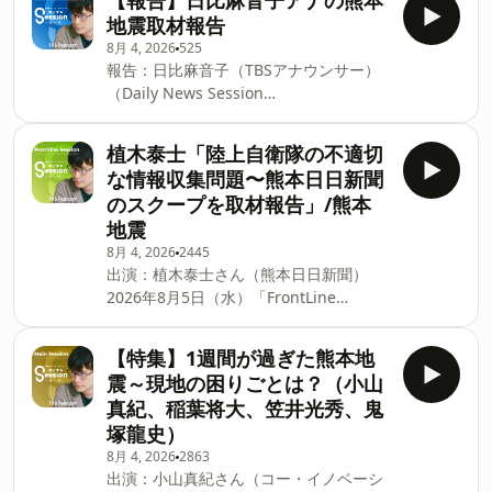
【報告】日比麻音子アナの熊本
円OFFで始められます（8/16まで・7日間
#ss954 Learn more about your ad
地震取材報告
の無料体験つき）👉
choices. Visit
8月 4, 2026
525
https://bit.ly/4oOGExT 発信型ニュー
podcastchoices.com/adchoices
報告：日比麻音子（TBSアナウンサー）
ス・プロジェクト「荻上チキ・
（Daily News Session
Session」 ★月～金曜日 17:00～
2026/08/05/OA） 【PR】スピークはこ
20:00 TBSラジオで生放送 パーソナリ
ちらのリンクから最大6,000円OFFで始め
ティ：荻上チキ、日比麻音子 番組
植木泰士「陸上自衛隊の不適切
られます（8/16まで・7日間の無料体験
HP：⁠荻上チキ・Session⁠ 番組メールアド
な情報収集問題〜熊本日日新聞
つき）👉https://bit.ly/4oOGExT 発信型
レス：⁠ss954@tbs.co.jp⁠ 番組Xアカウン
のスクープを取材報告」/熊本
ニュース・プロジェクト「荻上チキ・
ト：⁠@Session_1530⁠ ハッシュタグは
地震
Session」 ★月～金曜日 17:00～
#ss954 Learn more about your ad
8月 4, 2026
2445
20:00 TBSラジオで生放送 パーソナリ
choices. Visit
出演：植木泰士さん（熊本日日新聞）
ティ：荻上チキ、日比麻音子 番組
podcastchoices.com/adchoices
2026年8月5日（水）「FrontLine
HP：⁠⁠荻上チキ・Session⁠⁠ 番組メールアド
Session」より。 【PR】スピークはこち
レス：⁠⁠ss954@tbs.co.jp⁠⁠ 番組Xアカウン
らのリンクから最大6,000円OFFで始めら
ト：⁠⁠@Session_1530⁠⁠ ハッシュタグは
【特集】1週間が過ぎた熊本地
れます（8/16まで・7日間の無料体験つ
#ss954 Learn more about your ad
震～現地の困りごとは？（小山
き）👉https://bit.ly/4oOGExT 発信型ニ
choices. Visit
真紀、稲葉将大、笠井光秀、鬼
ュース・プロジェクト「荻上チキ・
podcastchoices.com/adchoices
塚龍史）
Session」 ★月～金曜日 17:00～
8月 4, 2026
2863
20:00 TBSラジオで生放送 パーソナリ
出演：小山真紀さん（コー・イノベーシ
ティ：荻上チキ、日比麻音子 番組