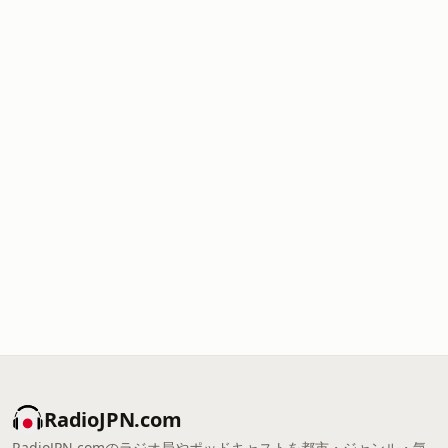
RadioJPN.com
RadioJPN.comのラジオ局やポッドキャストを都市・ジャンル・気