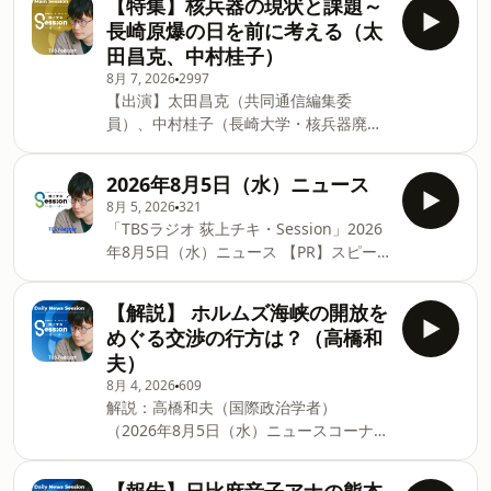
【特集】核兵器の現状と課題～
日は、ラボの研究員＝fellowの方々に、
レス：⁠⁠ss954@tbs.co.jp⁠⁠ 番組Xアカウン
長崎原爆の日を前に考える（太
音声メディアに関する様々な学術的な知
ト：⁠⁠⁠⁠⁠⁠⁠⁠⁠⁠⁠⁠⁠⁠⁠⁠⁠⁠⁠⁠⁠⁠⁠⁠⁠⁠⁠⁠⁠⁠⁠⁠⁠⁠@
田昌克、中村桂子）
見やトピック、研究成果などを報告して
8月 7, 2026
2997
いただきます。 【ゲスト】 Lab.の
【出演】太田昌克（共同通信編集委
Research Fellowで、情報社会学者の塚
員）、中村桂子（長崎大学・核兵器廃絶
越健司 さん 【PR】スピークはこちらの
研究センター RECNA 准教授） ＝＝
リンクから最大6,000円OFFで始められま
【PR】スピークはこちらのリンクから最
す（8/16まで・7日間の無料体験つき）
2026年8月5日（水）ニュース
大6,000円OFFで始められます（8/16ま
👉https://bit.ly/4oOGExT ＝＝＝＝＝＝
8月 5, 2026
321
で・7日間の無料体験つき）👉
＝＝＝＝＝＝＝＝＝＝ 発信型ニュース・
「TBSラジオ 荻上チキ・Session」2026
https://bit.ly/4oOGExT ＝＝＝＝＝＝＝
プロジェクト「荻上チキ・Session」 ★
年8月5日（水）ニュース 【PR】スピー
＝＝＝＝＝＝＝＝＝ 発信型ニュース・プ
月～金曜日 17:00～20:00 TBSラジオ
クはこちらのリンクから最大6,000円OFF
ロジェクト「荻上チキ・Session」 ★月
で生放送 パーソナリティ：荻上チキ、奥
で始められます（8/16まで・7日間の無
～金曜日 17:00～20:00 TBSラジオで
【解説】 ホルムズ海峡の開放を
村奈津美 番組HP：⁠⁠⁠⁠⁠⁠⁠⁠⁠
料体験つき）👉https://bit.ly/4oOGExT
生放送 パーソナリティ：荻上チキ、奥村
めぐる交渉の行方は？（高橋和
発信型ニュース・プロジェクト「荻上チ
奈津美 番組HP：⁠⁠⁠⁠⁠⁠⁠⁠⁠⁠⁠⁠⁠⁠⁠⁠⁠⁠⁠⁠⁠⁠⁠⁠⁠⁠⁠⁠⁠⁠⁠⁠荻上チキ・Session⁠⁠⁠⁠⁠⁠⁠⁠⁠⁠⁠⁠⁠⁠⁠⁠⁠⁠⁠⁠⁠⁠⁠⁠⁠⁠⁠⁠⁠⁠⁠⁠ 番
夫）
キ・Session」 ★月～金曜日 17:00～
組メールアドレス：⁠⁠ss954@tbs.co.jp⁠⁠ 番
8月 4, 2026
609
20:00 TBSラジオで生放送 パーソナリ
組Xアカウント：⁠⁠⁠⁠⁠⁠⁠⁠⁠⁠⁠⁠⁠⁠⁠⁠⁠⁠⁠⁠⁠⁠⁠⁠⁠⁠⁠⁠⁠⁠⁠⁠@Session_
解説：高橋和夫（国際政治学者）
ティ：荻上チキ、日比麻音子 番組
（2026年8月5日（水）ニュースコーナー
HP：⁠荻上チキ・Session⁠ 番組メールアド
Daily News Sessionより。） 【PR】ス
レス：⁠ss954@tbs.co.jp⁠ 番組Xアカウン
ピークはこちらのリンクから最大6,000
ト：⁠@Session_1530⁠ ハッシュタグは