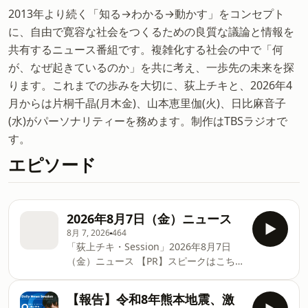
2013年より続く「知る→わかる→動かす」をコンセプト
に、自由で寛容な社会をつくるための良質な議論と情報を
共有するニュース番組です。複雑化する社会の中で「何
が、なぜ起きているのか」を共に考え、一歩先の未来を探
ります。これまでの歩みを大切に、荻上チキと、2026年4
月からは片桐千晶(月木金)、山本恵里伽(火)、日比麻音子
(水)がパーソナリティーを務めます。制作はTBSラジオで
す。
エピソード
2026年8月7日（金）ニュース
8月 7, 2026
464
「荻上チキ・Session」2026年8月7日
（金）ニュース 【PR】スピークはこち
らのリンクから最大6,000円OFFで始めら
れます（8/16まで・7日間の無料体験つ
【報告】令和8年熊本地震、激
き）👉https://bit.ly/4oOGExT ＝＝＝＝