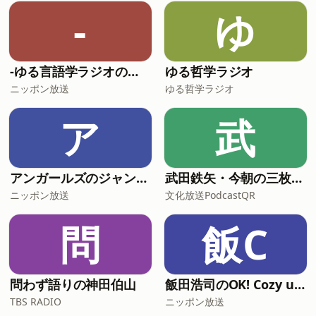
20:00 TBSラジオで生放送 パーソナリ
-
ゆ
ティ：荻上チキ、山本恵里伽 番組
HP：⁠⁠⁠⁠⁠⁠⁠⁠⁠⁠⁠⁠⁠⁠⁠⁠⁠⁠⁠⁠⁠⁠⁠⁠⁠⁠⁠⁠⁠⁠⁠⁠⁠⁠⁠⁠⁠⁠⁠⁠⁠⁠⁠⁠⁠⁠⁠⁠⁠⁠⁠⁠⁠⁠⁠⁠⁠⁠⁠⁠⁠⁠⁠⁠⁠⁠⁠⁠荻上チキ・Session⁠⁠⁠⁠⁠⁠⁠⁠⁠⁠⁠⁠⁠⁠⁠⁠⁠⁠⁠⁠⁠⁠⁠⁠⁠⁠⁠⁠⁠⁠⁠⁠⁠⁠⁠⁠⁠⁠⁠⁠⁠⁠⁠⁠⁠⁠⁠⁠⁠⁠⁠⁠⁠⁠⁠⁠⁠⁠⁠⁠⁠⁠⁠⁠⁠
-ゆる言語学ラジオのオールナイトニッポンPODCAST【月替り・5月担当】---
ゆる哲学ラジオ
ニッポン放送
ゆる哲学ラジオ
ア
武
アンガールズのジャンピン[-オールナイトニッポンPODCAST-]
武田鉄矢・今朝の三枚おろし
ニッポン放送
文化放送PodcastQR
問
飯C
問わず語りの神田伯山
飯田浩司のOK! Cozy up！ Podcast【最新回のみ】
TBS RADIO
ニッポン放送