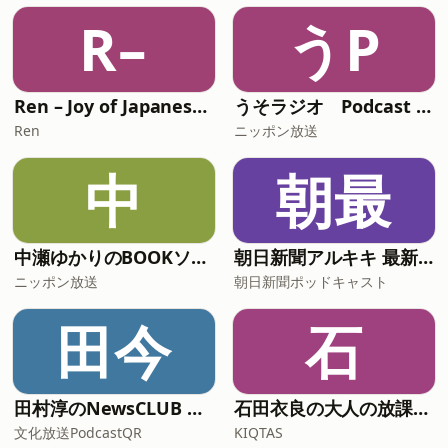
R–
うP
Ren – Joy of Japanese Podcast
うそラジオ Podcast 松任谷由実はじめました
Ren
ニッポン放送
中
朝最
中瀬ゆかりのBOOKソムリエ
朝日新聞アルキキ 最新ニュース
ニッポン放送
朝日新聞ポッドキャスト
田今
石
田村淳のNewsCLUB 今週のスゴい人
石田衣良の大人の放課後ラジオ
文化放送PodcastQR
KIQTAS