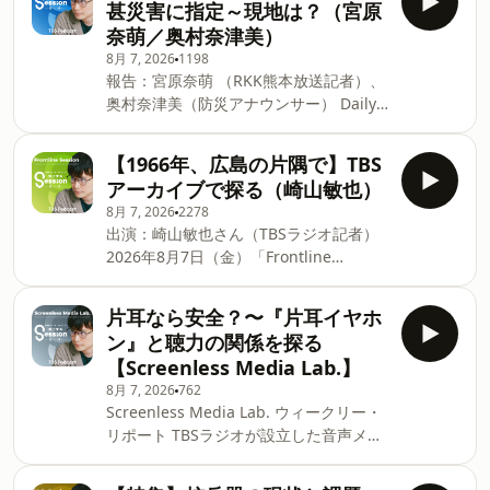
甚災害に指定～現地は？（宮原
＝＝＝＝＝＝＝＝＝＝＝＝ 発信型ニュー
奈萌／奥村奈津美）
ス・プロジェクト「荻上チキ・
8月 7, 2026
1198
Session」 ★月～金曜日 17:00～
報告：宮原奈萌 （RKK熊本放送記者）、
20:00 TBSラジオで生放送 パーソナリ
奥村奈津美（防災アナウンサー） Daily
ティ：荻上チキ、奥村奈津美 番組
News Session 2026/8/7/OA 【PR】スピ
HP：⁠⁠⁠⁠⁠⁠⁠⁠⁠⁠⁠⁠⁠⁠⁠⁠⁠⁠⁠⁠⁠⁠⁠⁠⁠⁠⁠⁠⁠⁠⁠⁠⁠⁠⁠⁠荻上チキ・Session⁠⁠⁠⁠⁠⁠⁠⁠⁠⁠⁠⁠⁠⁠⁠⁠⁠⁠⁠⁠⁠⁠⁠⁠⁠⁠⁠⁠⁠⁠⁠⁠⁠⁠⁠⁠ 番組メールアド
ークはこちらのリンクから最大6,000円
レス：⁠⁠ss954@tbs.co.jp⁠⁠ 番組Xアカウン
【1966年、広島の片隅で】TBS
OFFで始められます（8/16まで・7日間の
ト：⁠⁠⁠⁠⁠⁠⁠⁠⁠⁠⁠⁠⁠⁠⁠⁠⁠⁠⁠⁠⁠⁠⁠⁠⁠⁠⁠⁠⁠⁠⁠⁠⁠⁠⁠⁠@Session_1530⁠⁠⁠⁠⁠⁠⁠
アーカイブで探る（崎山敏也）
無料体験つき）👉
8月 7, 2026
2278
https://bit.ly/4oOGExT ＝＝＝＝＝＝＝
出演：崎山敏也さん（TBSラジオ記者）
＝＝＝＝＝＝＝＝＝ 発信型ニュース・プ
2026年8月7日（金）「Frontline
ロジェクト「荻上チキ・Session」 ★月
Session」より 【PR】スピークはこちら
～金曜日 17:00～20:00 TBSラジオで
のリンクから最大6,000円OFFで始められ
生放送 パーソナリティ：荻上チキ、奥村
片耳なら安全？〜『片耳イヤホ
ます（8/16まで・7日間の無料体験つ
奈津美 番組HP：⁠⁠⁠⁠⁠⁠⁠⁠⁠⁠⁠⁠⁠⁠⁠⁠⁠⁠⁠⁠⁠⁠⁠⁠⁠⁠⁠⁠⁠⁠⁠⁠⁠⁠⁠荻上チキ・Session⁠⁠⁠⁠⁠⁠⁠⁠⁠⁠⁠⁠⁠⁠⁠⁠⁠⁠⁠⁠⁠⁠⁠⁠⁠⁠⁠⁠⁠⁠⁠⁠⁠⁠⁠ 番
ン』と聴力の関係を探る
き）👉https://bit.ly/4oOGExT ＝＝＝＝
組メールアドレス：⁠⁠ss954@tbs.co.jp⁠⁠ 番
【Screenless Media Lab.】
＝＝＝＝＝＝＝＝＝＝＝＝ 発信型ニュー
組Xアカウント：⁠⁠⁠⁠⁠⁠⁠⁠⁠⁠⁠⁠⁠⁠⁠⁠⁠⁠⁠⁠⁠⁠⁠
8月 7, 2026
762
ス・プロジェクト「荻上チキ・
Screenless Media Lab. ウィークリー・
Session」 ★月～金曜日 17:00～
リポート TBSラジオが設立した音声メデ
20:00 TBSラジオで生放送 パーソナリ
ィアなどの可能性を追究する研究所
ティ：荻上チキ、奥村奈津美 番組
「Screenless Media Lab.」。毎週金曜
HP：⁠⁠⁠⁠⁠⁠⁠⁠⁠⁠⁠⁠⁠⁠⁠⁠⁠⁠⁠⁠⁠⁠⁠⁠⁠⁠⁠⁠⁠⁠⁠⁠⁠⁠荻上チキ・Session⁠⁠⁠⁠⁠⁠⁠⁠⁠⁠⁠⁠⁠⁠⁠⁠⁠⁠⁠⁠⁠⁠⁠⁠⁠⁠⁠⁠⁠⁠⁠⁠⁠⁠ 番組メールアド