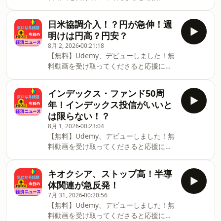
ント開設動画です。所用1～2分・無料で
成績が好調？・円ドル相場、急変！NISA
ります！内容は新NISAに対する解説で
開設できます。（スマホアプリもありま
は一括か積立、どっちにする？闘病記を
す。初心者向けです。↓
す）↓※音が出ます。
日米協調介入！？円が急伸！週
書いてみました。タイトル：大腸切除闘
https://www.udemy.com/course/nisa1-
https://vimeo.com/1059374855/ac574dff0f
明けは円高？円安？
病日記↓ https://amzn.to/40PF0SQ【読
vt/?
ーーーーーーーーーーーーーーー【今日
み上げ推奨】最近
8月 2, 2026
00:21:18
referralCode=CC1EF5638F1088DCF116Udemy
のトピック】・食料消費税減税へ！総理
【無料】Udemy、デビューしました！無
が初めての方はこちらが受講生用アカウ
決断！？・ビッグマック指数が40周年・
料動画を受け取ってくださると応援にな
ント開設動画です。所用1～2分・無料で
年収600万円以上は何人にひとり？闘病
ります！内容は新NISAに対する解説で
開設できます。（スマホアプリもありま
記を書いてみました。タイトル：大腸切
す。初心者向けです。↓
す）↓※音が出ます。
インデックス・ファンド50周
除闘病日記↓
https://www.udemy.com/course/nisa1-
https://vimeo.com/1059374855/ac574dff0f
年！インデックス投信がいいと
https://amzn.to/40PF0SQ【読み上げ推
vt/?
ーーーーーーーーーーーーーーー【今日
奨】最近のkindleアプリには読み上げ機
は限らない！？
referralCode=CC1EF5638F1088DCF116Udemy
のトピック】・英国が累進消費税検
8月 1, 2026
00:23:04
が初めての方はこちらが受講生用アカウ
討？・国債が相続減免、NISA枠？・再び
【無料】Udemy、デビューしました！無
ント開設動画です。所用1～2分・無料で
日米協調介入？一時1ドル155円前半！闘
料動画を受け取ってくださると応援にな
開設できます。（スマホアプリもありま
病記を書いてみました。タイトル：大腸
ります！内容は新NISAに対する解説で
す）↓※音が出ます。
切除闘病日記↓
す。初心者向けです。↓
https://vimeo.com/1059374855/ac574dff0f
キオクシア、ストップ高！半導
https://amzn.to/40PF0SQ【読み上げ推
https://www.udemy.com/course/nisa1-
ーーーーーーーーーーーーーーー【今日
奨】最近のkindleアプリには読み上げ
体関連が急反発！
vt/?
のトピック】・世界の都市集中度合い・
7月 31, 2026
00:20:56
referralCode=CC1EF5638F1088DCF116Udemy
高額療養費が38％引き上げ・日米協調介
【無料】Udemy、デビューしました！無
が初めての方はこちらが受講生用アカウ
入！？円が急伸！週明けは円高？円安？
料動画を受け取ってくださると応援にな
ント開設動画です。所用1～2分・無料で