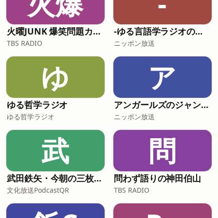
火爆
-
https://amzn.to/40PF0SQ【読み上げ推
奨】最近のkindleアプ
火曜JUNK 爆笑問題カーボーイ
-ゆる言語学ラジオのオールナイトニッポンPODCAST【月替り・5月担当】---
TBS RADIO
ニッポン放送
ゆ
ア
ゆる哲学ラジオ
アンガールズのジャンピン[-オールナイトニッポンPODCAST-]
ゆる哲学ラジオ
ニッポン放送
武
問
武田鉄矢・今朝の三枚おろし
問わず語りの神田伯山
文化放送PodcastQR
TBS RADIO