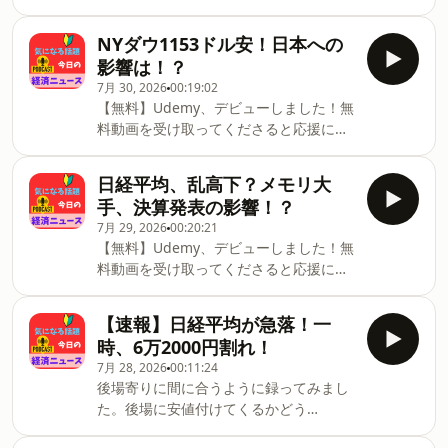
闘病記を書いてみました。タイトル：大
ります！内容は新NISAに対する解説で
開設できます。（スマホアプリもありま
腸切除闘病日記↓
す。初心者向けです。↓
す）↓※音が出ます。
NYダウ1153ドル安！日本への
https://amzn.to/40PF0SQ【読み上げ推
https://www.udemy.com/course/nisa1-
https://vimeo.com/1059374855/ac574dff0f
奨】最近のkindleアプリには読み上げ
影響は！？
vt/?
ーーーーーーーーーーーーーーー【今日
7月 30, 2026
00:19:02
referralCode=CC1EF5638F1088DCF116Udemy
のトピック】・ビッグテックからメモリ
【無料】Udemy、デビューしました！無
が初めての方はこちらが受講生用アカウ
大手へ？キャッシュの流れ？・JAL保険サ
料動画を受け取ってくださると応援にな
ント開設動画です。所用1～2分・無料で
ービスが業法違反？・インデックス・フ
ります！内容は新NISAに対する解説で
開設できます。（スマホアプリもありま
ァンド50周年！インデックス投信がいい
す。初心者向けです。↓
す）↓※音が出ます。
日経平均、乱高下？メモリ大
とは限らない！？闘病記を書いてみまし
https://www.udemy.com/course/nisa1-
https://vimeo.com/1059374855/ac574dff0f
手、決算発表の影響！？
た。タイトル：大腸切除闘病日記↓
vt/?
ーーーーーーーーーーーーーーー【今日
https://amzn.to/40PF0
7月 29, 2026
00:20:21
referralCode=CC1EF5638F1088DCF116Udemy
のトピック】・食料品消費税1％へ？高
【無料】Udemy、デビューしました！無
が初めての方はこちらが受講生用アカウ
市総理が表明・ワールドカップを売却？
料動画を受け取ってくださると応援にな
ント開設動画です。所用1～2分・無料で
FIFA方針に各国猛反発・キオクシア、ス
ります！内容は新NISAに対する解説で
開設できます。（スマホアプリもありま
トップ高！半導体関連が急反発！闘病記
す。初心者向けです。↓
す）↓※音が出ます。
【速報】日経平均が急落！一
を書いてみました。タイトル：大腸切除
https://www.udemy.com/course/nisa1-
https://vimeo.com/1059374855/ac574dff0f
時、6万2000円割れ！
闘病日記↓
vt/?
ーーーーーーーーーーーーーーー【今日
https://amzn.to/40PF0SQ【読み上げ推
7月 28, 2026
00:11:24
referralCode=CC1EF5638F1088DCF116Udemy
のトピック】・日本人、1億2000万人割
奨】最近
後場寄りに間に合うように録ってみまし
が初めての方はこちらが受講生用アカウ
れ！・ネトフリが英国でBBCを抜く・NY
た。後場に安値付けてくるかどう
ント開設動画です。所用1～2分・無料で
ダウ1153ドル安！日本への影響は！？闘
か。。。
開設できます。（スマホアプリもありま
病記を書いてみました。タイトル：大腸