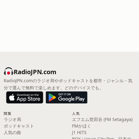
RadioJPN.com
RadioJPN.comのラジオ局やポッドキャストを都市・ジャンル・気
分で選んで無料で楽しめます。どのデバイスでも。
閲覧
人気
ラジオ局
エフエム世田谷 (FM Setagaya)
ポッドキャスト
FMかほく
人気の曲
J1 HITS
BOX : Japan City Pop - 日本の