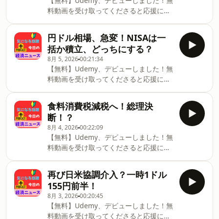
【無料】Udemy、デビューしました！無
が初めての方はこちらが受講生用アカウ
料動画を受け取ってくださると応援にな
ント開設動画です。所用1～2分・無料で
ります！内容は新NISAに対する解説で
開設できます。（スマホアプリもありま
す。初心者向けです。↓
す）↓※音が出ます。
円ドル相場、急変！NISAは一
https://www.udemy.com/course/nisa1-
https://vimeo.com/1059374855/ac574dff0f
括か積立、どっちにする？
vt/?
ーーーーーーーーーーーーーーー【今日
8月 5, 2026
00:21:34
referralCode=CC1EF5638F1088DCF116Udemy
のトピック】・EVの平均販売価格がHVを
【無料】Udemy、デビューしました！無
が初めての方はこちらが受講生用アカウ
下回った？・息子が業務上横領！親の連
料動画を受け取ってくださると応援にな
ント開設動画です。所用1～2分・無料で
帯保証は無効？・意外な雇用統計でまた
ります！内容は新NISAに対する解説で
開設できます。（スマホアプリもありま
156円台へ！雇用者減で失業率も改善？
す。初心者向けです。↓
す）↓※音が出ます。
食料消費税減税へ！総理決
闘病記を書いてみました。タイトル：大
https://www.udemy.com/course/nisa1-
https://vimeo.com/1059374855/ac574dff0f
断！？
腸切除闘病日記↓
vt/?
ーーーーーーーーーーーーーーー【今日
https://amzn.to/40PF0SQ【読み上げ推
8月 4, 2026
00:22:09
referralCode=CC1EF5638F1088DCF116Udemy
のトピック】・乱高下？日経平均、韓国
【無料】Udemy、デビューしました！無
が初めての方はこちらが受講生用アカウ
株に連動の理由とは！？・高校野球が7
料動画を受け取ってくださると応援にな
ント開設動画です。所用1～2分・無料で
回まで？それともドーム球場？・日本に
ります！内容は新NISAに対する解説で
開設できます。（スマホアプリもありま
競争原理の導入を？闘病記を書いてみま
す。初心者向けです。↓
す）↓※音が出ます。
再び日米協調介入？一時1ドル
した。タイトル：大腸切除闘病日記↓
https://www.udemy.com/course/nisa1-
https://vimeo.com/1059374855/ac574dff0f
155円前半！
https://amzn.to/40PF0SQ【読み上げ推
vt/?
ーーーーーーーーーーーーーーー【今日
奨】最近のkindleア
8月 3, 2026
00:20:45
referralCode=CC1EF5638F1088DCF116Udemy
のトピック】・BYDラッコ、日本で売れ
【無料】Udemy、デビューしました！無
が初めての方はこちらが受講生用アカウ
るのか？・米株式市場、中小型株の運用
料動画を受け取ってくださると応援にな