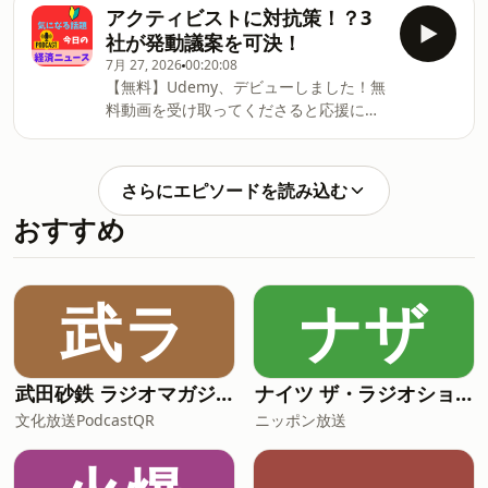
す）↓※音が出ます。
アクティビストに対抗策！？3
切除闘病日記↓
https://vimeo.com/1059374855/ac574dff0f
社が発動議案を可決！
https://amzn.to/40PF0SQ【読み上げ推
ーーーーーーーーーーーーーーー【今日
奨】最近のkindleアプリには
7月 27, 2026
00:20:08
のトピック】・セブン銀行、小売と組ん
【無料】Udemy、デビューしました！無
でBaas展開？・外食カツ丼大手が苦戦の
料動画を受け取ってくださると応援にな
理由・日経平均、乱高下？メモリ大手、
ります！内容は新NISAに対する解説で
決算発表の影響！？闘病記を書いてみま
す。初心者向けです。↓
した。タイトル：大腸切除闘病日記↓
https://www.udemy.com/course/nisa1-
さらにエピソードを読み込む
https://amzn.to/40PF0SQ【読み上げ推
vt/?
奨】最近のkindl
おすすめ
referralCode=CC1EF5638F1088DCF116Udemy
が初めての方はこちらが受講生用アカウ
ント開設動画です。所用1～2分・無料で
開設できます。（スマホアプリもありま
武ラ
ナザ
す）↓※音が出ます。
https://vimeo.com/1059374855/ac574dff0f
ーーーーーーーーーーーーーーー【今日
のトピック】・コメ価格が下落予想？・
武田砂鉄 ラジオマガジン 「ラジマガコラム」
ナイツ ザ・ラジオショー【最新回のみ】
100年前にも指摘？AIが苦手な領域？・
文化放送PodcastQR
ニッポン放送
アクティビストに対抗策！？3社が発動
議案を可決！闘病記を書いてみました。
タイトル：大腸切除闘病日記↓