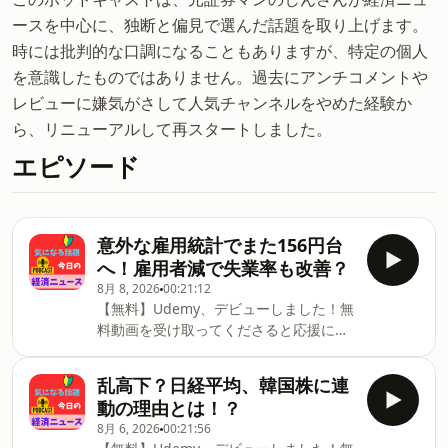
ースを中心に、独断と偏見で選んだ話題を取り上げます。
時には批判的な口調になることもありますが、特定の個人
を意識したものではありません。過去にアンチコメントや
レビューに嫌気がさして人気チャンネルをやめた経験か
ら、リニューアルして再スタートしました。
エピソード
意外な雇用統計でまた156円台
へ！雇用者減で失業率も改善？
8月 8, 2026
00:21:12
【無料】Udemy、デビューしました！無
料動画を受け取ってくださると応援にな
ります！内容は新NISAに対する解説で
す。初心者向けです。↓
乱高下？日経平均、韓国株に連
https://www.udemy.com/course/nisa1-
動の理由とは！？
vt/?
8月 6, 2026
00:21:56
referralCode=CC1EF5638F1088DCF116Udemy