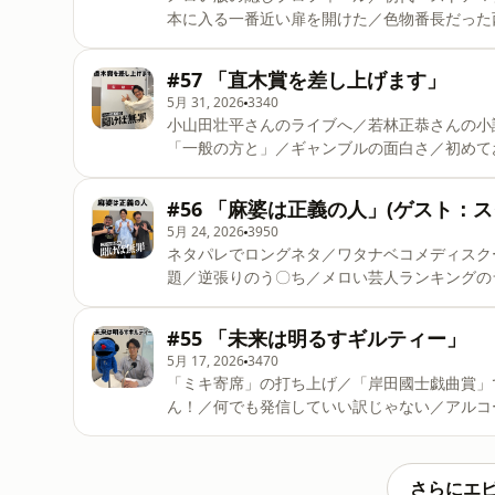
本に入る一番近い扉を開けた／色物番長だった
ツアーが夢／前年度の結果を下回ったら解散 
す！
#57 「直木賞を差し上げます」
&hellip;&hellip;&hellip;&hellip;&hellip;&hell
5月 31, 2026
3340
メール：メールフォーム（https://docs.googl
小山田壮平さんのライブへ／若林正恭さんの小
「一般の方と」／ギャンブルの面白さ／初めてお
ている？／賃貸マンションの家賃値上げ／羽を付
たりをゲストにお迎えします！
#56 「麻婆は正義の人」(ゲスト：
&hellip;&hellip;&hellip;&hellip;&hellip;&hell
5月 24, 2026
3950
メール：メールフォーム（h
ネタパレでロングネタ／ワタナベコメディスク
題／逆張りのう〇ち／メロい芸人ランキングの
白いトシダさんでいてほしい／債務整理 今回
&hellip;&hellip;&hellip;&hellip;&hellip;&hell
#55 「未来は明るすギルティー」
メール：メールフォーム（https://docs.google
5月 17, 2026
3470
「ミキ寄席」の打ち上げ／「岸田國士戯曲賞」
ん！／何でも発信していい訳じゃない／アルコ
めのフェイク／未来は明るすギルティー 今回
&hellip;&hellip;&hellip;&hellip;&hellip;&hell
メール：メールフォーム（https://docs.google.c
さらにエ