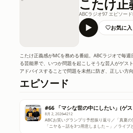
こたけ正
ABCラジオ
97 エピソード
お気に入
こたけ正義感がMCを務める番組。ABCラジオで毎週日
る芸能界で、いつか問題を起こしそうな芸人がゲス
アドバイスすることで問題を未然に防ぎ、正しい方
エピソード
#66 「マシな世の中にしたい」(ゲス
8月 2, 2026
4212
ABCお笑いグランプリ予想振り返り／「真夏の
「ニヤる～話を3つ用意しました～」／ライブ
初の著書『なぜあなたの感想はふつうなのか 