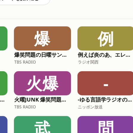
爆
例
爆笑問題の日曜サンデー
例えば炎のあ、エレガンス
TBS RADIO
ラジオ関西
火爆
-
ナイツ ザ・ラジオショー【最新回のみ】
火曜JUNK 爆笑問題カーボーイ
-ゆる言語学ラジオのオールナイトニッポンPODCAST【月替り・5月担当】---
TBS RADIO
ニッポン放送
武
問