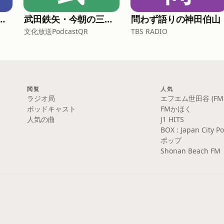
ピン[-オールナイトニッポンPODCAST-]
武田鉄矢・今朝の三枚おろし
問わず語りの神田伯山
文化放送PodcastQR
TBS RADIO
閲覧
人気
ラジオ局
エフエム世田谷 (FM S
ポッドキャスト
FMかほく
人気の曲
J1 HITS
BOX : Japan Cit
ポップ
Shonan Beach FM