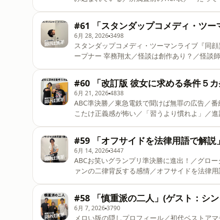
弁論は音楽箱／「先輩可愛がられ芸」 今回は、リ
&hellip;&hellip;&hellip;&hellip;&hellip;&hell
#61 「スタンダップコメディ・ツ
メール：メールフォーム（https://d
6月 28, 2026
3498
スタンダップコメディ・ツーマンライブ『同顔
ープナー 宰務翔太／怪談は創作あり？／怪談
プレバト／詐欺って難しい 今回は、ゲストな
&hellip;&hellip;&hellip;&hellip;&hellip;&hell
#60 「改訂版 彼女に求める条件５
メール：メールフォーム（https://docs.google.co
6月 21, 2026
4838
ABC準決勝／東急電鉄で聞けば無罪の広告／
こたけ正義感が怖い／「習うより慣れよ」／進
年／相手をとにかく疑っている／改訂版 彼女
ゲストにお迎えします！
#59 「オフサイドを法律用語で解説
&hellip;&hellip;&hellip;&hellip;&hellip;&hell
6月 14, 2026
3447
メール：メールフォーム（https:
ABCお笑いグランプリ準決勝に進出！／グローグ
ァンの二律背反する感情／オフサイドを法律用
しまったコップは弁償すべき？／法律詳しい人
&hellip;&hellip;&hellip;&hellip;&hellip;&hell
#58 「慎重派の二人」(ゲスト：シ
メール：メールフォーム（https://docs.go
6月 7, 2026
3790
メロい版の隠しプロフィール／初代ベストアマ