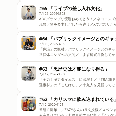
コメンテーターの仕事／「選挙特番」えぐいこ
#65 「ライブの差し入れ文化」
は、XXCLUBの大島育宙さんをゲストにお迎え
7月 26, 2026
3323
&hellip;&hellip;&hellip;&hellip;&hellip;&hell
ABCグランプリ優勝おめでとう！／ネコニスズの
れ悪／物を要求しだしたら違う／Xでバズリた
のOBからメール 今回は、ゲストなしのひとり
&hellip;&hellip;&hellip;&hellip;&hellip;&hell
#64 「パブリックイメージとのギャ
メール：メールフォーム（https://docs.google.co
7月 19, 2026
3290
「弁論」の取材／パブリックイメージとのギャ
常個体ニシダへの文句／「まず魔裟斗倒してか
ンと付き合ってる／物をつくる難しさ／番組コ
します！
#63 「黒歴史は才能になり得る」
&hellip;&hellip;&hellip;&hellip;&hellip;&hell
7月 12, 2026
3589
メール：メールフォーム（https://docs.g
「全力！脱力タイムズ」に出演！／「TRADE
選素材」の「こたけし」／十九人を見習ってほ
を間違えるなんて情けない／黒歴史は才能にな
&hellip;&hellip;&hellip;&hellip;&hellip;&hell
#62 「カリスマに飲み込まれている
メール：メールフォーム（https://docs.google
7月 5, 2026
4151
番組２周年！／ZAZYさんの長文投稿／スペ
み込まれている／所属直前のTier表／「だっ