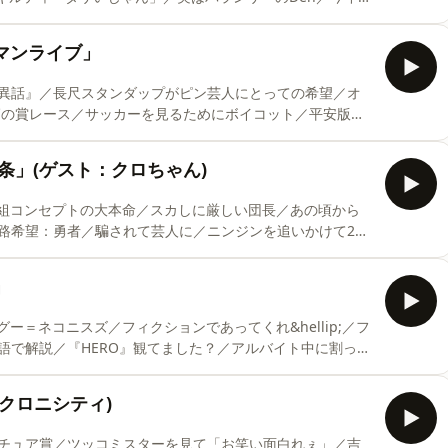
ンダカラー&infin;のDenさんをゲストにお迎えします！
ip;&hellip;&hellip;&hellip;&hellip;&hellip;&hellip;&hellip;&hellip;&h
ーマンライブ」
異話』／長尺スタンダップがピン芸人にとっての希望／オ
師の賞レース／サッカーを見るためにボイコット／平安版の
しのひとり回！
ip;&hellip;&hellip;&hellip;&hellip;&hellip;&hellip;&hellip;&hellip;&h
カ条」(ゲスト：クロちゃん)
m/forms/d/e/1FAIp
番組コンセプトの大本命／スカしに厳しい団長／あの頃から
路希望：勇者／騙されて芸人に／ニンジンを追いかけて27
に求める条件５カ条 今回は、安田大サーカスのクロちゃんを
」
ip;&hellip;&hellip;&hellip;&hellip;&hellip;&hellip;&hellip;&hellip;&h
ー＝ネコニスズ／フィクションであってくれ&hellip;／フ
語で解説／『HERO』観てました？／アルバイト中に割って
教えてください！ 今回は、ゲストなしのひとり回！
ip;&hellip;&hellip;&hellip;&hellip;&hellip;&hellip;&hellip;&hellip;&h
ンクロニシティ)
チュア賞／ツッコミスターを見て「お笑い面白れぇ」／吉