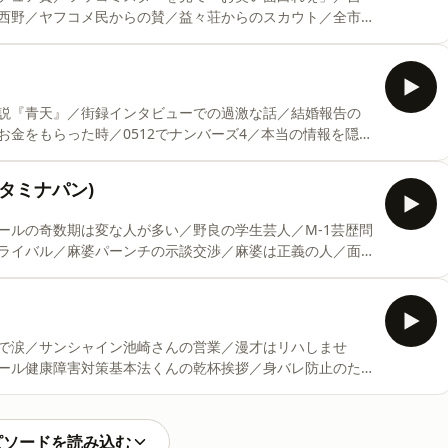
西野／ヤフコメ民からの賛／益々荘からのスカウト／全市
今回は、シンクロニシティのおふたりをゲストにお迎えしま
ip;&hellip;&hellip;&hellip;&hellip;&hellip;&hellip;&hellip;&hellip;&h
説『青天』／街録インタビューでの過激な話／結婚報告の
金をもらった時／0512でナンバーズ4／本当の情報を隠し
けないZAZYさんとツーマン 今回は、スタミナパンのおふ
スタミナパン)
ip;&hellip;&hellip;&hellip;&hellip;&hellip;&hellip;&hellip;&hellip;&h
ールの奇数期は変な人が多い／野良の学生芸人／M-1芸歴問
ライバル／麻婆パーンチの示談交渉／麻婆は正義の人／面
は、スタミナパンのおふたりをゲストにお迎えします！
ip;&hellip;&hellip;&hellip;&hellip;&hellip;&hellip;&hellip;&hellip;&h
.
で涙／サンシャイン池崎さんの営業／漫才はリハしませ
ール健康障害対策基本法くんの乾杯挨拶／身バレ防止のた
は、ゲストなしのひとり回！
ip;&hellip;&hellip;&hellip;&hellip;&hellip;&hellip;&hellip;&hellip;&h
om/forms/d/e/1
ピソードを読み込む