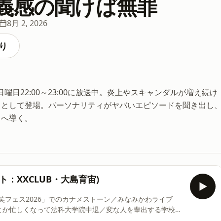
義感の聞けば無罪
8月 2, 2026
り
曜日22:00～23:00に放送中。炎上やスキャンダルが増え続け
トとして登場。パーソナリティがヤバいエピソードを聞き出し
向へ導く。
ト：XXCLUB・大島育宙)
笑フェス2026」でのカナメストーン／みなみかわライブ
とか忙しくなって法科大学院中退／変な人を輩出する学校／
独自の視点で語る技術』を考察／マシな世の中にしたい／