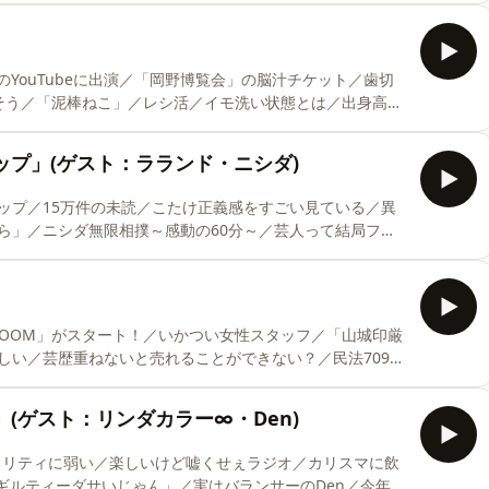
としてる／勉強できる人の共通点は「脳の持久力」 今回
します！
ip;&hellip;&hellip;&hellip;&hellip;&hellip;&hellip;&hellip;&hellip;&h
YouTubeに出演／「岡野博覧会」の脳汁チケット／歯切
そう／「泥棒ねこ」／レシ活／イモ洗い状態とは／出身高校
回！
ip;&hellip;&hellip;&hellip;&hellip;&hellip;&hellip;&hellip;&hellip;&h
ップ」(ゲスト：ラランド・ニシダ)
m/forms/d/e/1FAIp
ップ／15万件の未読／こたけ正義感をすごい見ている／異
ら」／ニシダ無限相撲～感動の60分～／芸人って結局ファ
ンセプト 今回は、ラランドのニシダさんをゲストにお迎え
ip;&hellip;&hellip;&hellip;&hellip;&hellip;&hellip;&hellip;&hellip;&h
 ROOM」がスタート！／いかつい女性スタッフ／「山城印厳
しい／芸歴重ねないと売れることができない？／民法709条
り得る 今回は、ゲストなしのひとり回！
ip;&hellip;&hellip;&hellip;&hellip;&hellip;&hellip;&hellip;&hellip;&h
」(ゲスト：リンダカラー∞・Den)
.co
シャリティに弱い／楽しいけど嘘くせぇラジオ／カリスマに飲
てギルティーダサいじゃん」／実はバランサーのDen／今年の