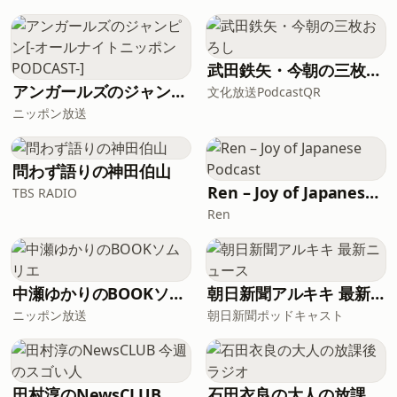
武田鉄矢・今朝の三枚おろし
アンガールズのジャンピン[-オールナイトニッポンPODCAST-]
文化放送PodcastQR
ニッポン放送
問わず語りの神田伯山
Ren – Joy of Japanese Podcast
TBS RADIO
Ren
中瀬ゆかりのBOOKソムリエ
朝日新聞アルキキ 最新ニュース
ニッポン放送
朝日新聞ポッドキャスト
田村淳のNewsCLUB 今週のスゴい人
石田衣良の大人の放課後ラジオ