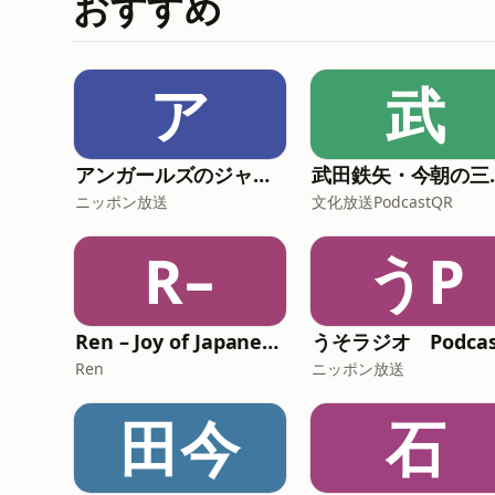
おすすめ
ア
武
アンガールズのジャンピン[-オールナイトニッポンPODCAST-]
武田鉄矢
ニッポン放送
文化放送PodcastQR
R–
うP
Ren – Joy of Japanese Podcast
Ren
ニッポン放送
田今
石