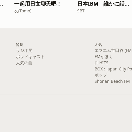
の大人の放課後ラジオ
一起用日文聊天吧！
日本IBM 誰かに話したくなる“〇〇”の話
友(Tomo)
SBT
閲覧
人気
ラジオ局
エフエム世田谷 (FM S
ポッドキャスト
FMかほく
人気の曲
J1 HITS
BOX : Japan Cit
ポップ
Shonan Beach FM