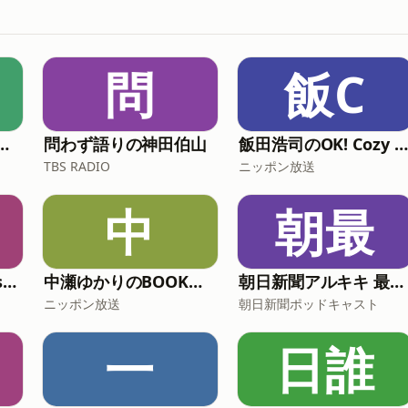
問
飯C
・今朝の三枚おろし
問わず語りの神田伯山
飯田浩司のOK! Cozy up！ Podcast【最新回のみ】
TBS RADIO
ニッポン放送
中
朝最
うそラジオ Podcast 松任谷由実はじめました
中瀬ゆかりのBOOKソムリエ
朝日新聞アルキキ 最新ニュース
ニッポン放送
朝日新聞ポッドキャスト
一
日誰