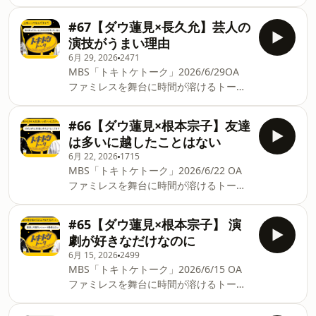
繰り広げる「トキトケトーク」。今回は
ということ。蓮見翔は演劇界の大谷翔平
福谷圭祐 #匿名劇壇
ダウ90000蓮見翔×会社員で映画監督の長
なのか。 毎週月曜18:45~19:00
#67【ダウ蓮見×長久允】芸人の
久允。CM出身の人が撮った映画トー
https://www.mbs1179.com/tokitoke/ ▽
演技がうまい理由
ク。無理に伸ばした作品はつまらない。
番組X https://x.com/tokitoketalk ▽お便
6月 29, 2026
2471
お笑い知らずにスターになりたいだけの
りはこちら tktk@mbs1179.com #MBS
MBS「トキトケトーク」2026/6/29OA
奴が一番売れる。ニンを見せる時代が来
ラジオ #ラジオ #ダウ90000 #蓮見翔 #
ファミレスを舞台に時間が溶けるトーク
る。背負うことが一番のダメージ。 毎週
福谷圭祐 #匿名劇壇
を繰り広げる「トキトケトーク」。今回
月曜18:45~19:00
はダウ90000蓮見翔×会社員で映画監督の
https://www.mbs1179.com/tokitoke/ ▽
#66【ダウ蓮見×根本宗子】友達
長久允。会社員でありながら映画監督を
番組X https://x.com/tokitoketalk ▽お便
は多いに越したことはない
していることから、二足の草鞋の芸人は
りはこちら tktk@mbs1179.com #MBS
6月 22, 2026
1715
どうなのかというトーク。アイドルをや
ラジオ #ラジオ #ダウ90000 #蓮見翔 #
MBS「トキトケトーク」2026/6/22 OA
りながら役者業や声優業ができるのはす
長久允
ファミレスを舞台に時間が溶けるトーク
ごい。言いたくなかったセリフと言って
を繰り広げる「トキトケトーク」。今回
ほしかったセリフ。楽しいためだけに作
はダウ90000蓮見翔×劇作家・演出家 根
品を作れるか。演劇とコント、映画とコ
#65【ダウ蓮見×根本宗子】 演
本宗子。​再演舞台における固有名詞の意
ント。 毎週月曜18:45~19:00
劇が好きなだけなのに
味合い。女性同士の会話についてトー
https://www.mbs1179.com/tokitoke/ ▽
6月 15, 2026
2499
ク。友達100人集められるか。芸人の結
番組X https://x.com/tokitoketalk ▽お便
MBS「トキトケトーク」2026/6/15 OA
婚が遅い理由。作家のメジャーデビュー
りはこちら tktk@mbs1179.com #MBS
ファミレスを舞台に時間が溶けるトーク
とは。劇作家の交流がない。 毎週月曜
ラジオ #ラジオ #ダウ90000 #蓮見翔 #
を繰り広げる「トキトケトーク」。今回
18:45~19:00
長久允
はダウ90000蓮見翔×劇作家・演出家 根