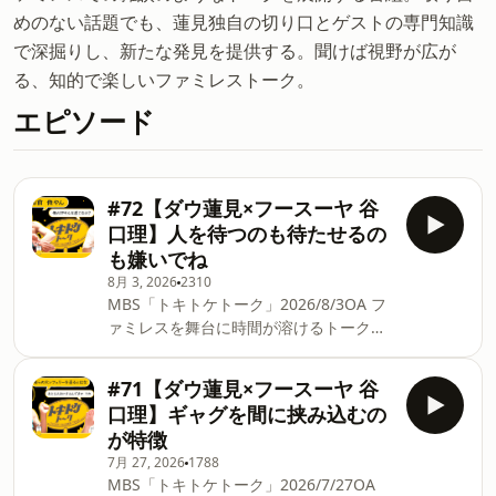
めのない話題でも、蓮見独自の切り口とゲストの専門知識
で深掘りし、新たな発見を提供する。聞けば視野が広が
る、知的で楽しいファミレストーク。
エピソード
#72【ダウ蓮見×フースーヤ 谷
口理】人を待つのも待たせるの
も嫌いでね
8月 3, 2026
2310
MBS「トキトケトーク」2026/8/3OA フ
ァミレスを舞台に時間が溶けるトークを
繰り広げる「トキトケトーク」。今回は
ダウ90000蓮見翔×フースーヤの谷口理。
#71【ダウ蓮見×フースーヤ 谷
漫画とイオンについてトーク。NGKの舞
口理】ギャグを間に挟み込むの
台は特別。今自分たちの世代がおもちゃ
が特徴
業界から狙われている。漫画で卒業式の
7月 27, 2026
1788
シーンは少ない。いや、俄然行くね。谷
MBS「トキトケトーク」2026/7/27OA
口の声でオーディブルを聴きたい。昨日