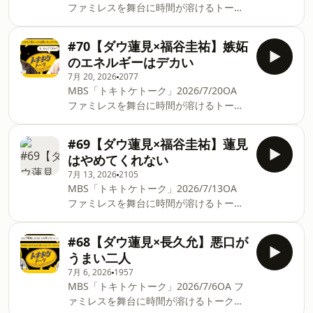
ファミレスを舞台に時間が溶けるトーク
授業受けないと表面積は出ない。関西は
を繰り広げる「トキトケトーク」。今回
楽市楽座、関東はモーリーファンタジ
はダウ90000蓮見翔×フースーヤの谷口
ー。メダルゲームは焼き肉を超える。将
#70【ダウ蓮見×福谷圭祐】嫉妬
理。ギャグとコントについてトーク。特
来は家族とイオンに行きたい。ヴィレヴ
のエネルギーはデカい
長ではなく特徴。1年目に東京に行くつ
ァンの福袋から一年は始まる。大きいサ
7月 20, 2026
2077
もりだった。大阪のカルチャーは手薄。
イズのコミックは怖い。 毎週月曜
MBS「トキトケトーク」2026/7/20OA
見れたと思ったらギャグ。中学生のネタ
18:45~19:00
ファミレスを舞台に時間が溶けるトーク
はプロでは通用しない。ちゃんぴおんず
https://www.mbs1179.com/tokitoke/ ▽
を繰り広げる「トキトケトーク」。今回
もまたカルチャーではない。夜行バスは
番組X https://x.com/tokitoketalk ▽お便
はダウ90000蓮見翔×脚本家・演出家の福
賞レースに向いてない。MDの時代を知
#69【ダウ蓮見×福谷圭祐】蓮見
りはこちら tktk@mbs1179.com #MBS
谷圭祐。演技の上手さとは何なのかトー
ってる世代。賞レースのためにネタは作
ラジオ #ラジオ #ダ
はやめてくれない
ク。モー娘。型とももクロ型の劇団。ダ
りたくない。熱いと表明してる人ほどそ
7月 13, 2026
2105
ウのメンバーは声が出ていない。演劇の
んなに熱くない。特徴が炸裂。 毎週月曜
MBS「トキトケトーク」2026/7/13OA
演技とテレビの演技。スベったという現
18:45~19:00
ファミレスを舞台に時間が溶けるトーク
象が起きないボケはボケじゃない。嫉妬
https://www.mbs1179.com/tokitoke/ ▽
を繰り広げる「トキトケトーク」。今回
は心地いい感情のひとつ。どうやって蓮
番組X https://x.com/tokitoketalk ▽お便
はダウ90000蓮見翔×脚本家・演出家の福
見より幸せになればいい？コメディの映
#68【ダウ蓮見×長久允】悪口が
りはこちら tktk@mbs1179.com #MBS
谷圭祐。関西の劇団は流行っているのか
画が今ヤバい。 毎週月曜18:45~19:00
うまい二人
ラジオ #ラジオ #ダウ90000 #蓮見翔 #
トーク。劇団は5分の作品を持っていれ
https://www.mbs1179.com/tokitoke/ ▽
福谷圭
7月 6, 2026
1957
ばありがたい。キングオブコントに出て
番組X https://x.com/tokitoketalk ▽お便
MBS「トキトケトーク」2026/7/6OA フ
みた。頓珍漢な意見への向き合い方。流
りはこちら tktk@mbs1179.com #MBS
ァミレスを舞台に時間が溶けるトークを
行ってないというのは気にしにしないで
ラジオ #ラジオ #ダウ90000 #蓮見翔 #