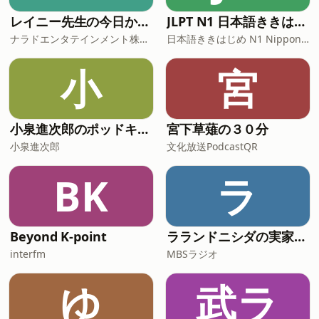
レイニー先生の今日から役立つ英会話
JLPT N1 日本語ききはじめ
ナラドエンタテインメント株式会社
日本語ききはじめ N1 Nippon KiKi Hajime
小
宮
小泉進次郎のポッドキャスト
宮下草薙の３０分
小泉進次郎
文化放送PodcastQR
BK
ラ
Beyond K-point
ラランドニシダの実家には帰らない
interfm
MBSラジオ
ゆ
武ラ