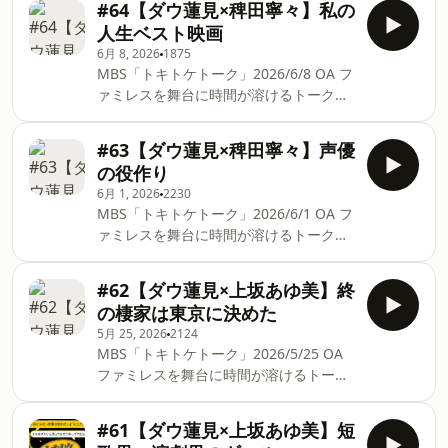
https://www.mbs1179.com/tokitoke/ ▽
#64【ダウ蓮見×稗田寧々】私の
本宗子。演劇の流行についてトーク。岸
番組X https://x.com/tokitoketalk ▽お便
人生ベスト映画
田國士戯曲賞をもっと広げたい。手塚治
りはこちら tktk@mbs1179.com #MBS
6月 8, 2026
1875
虫文化賞の審査員にたかみながいるこ
ラジオ #ラジオ #ダウ90000 #蓮見翔 #
MBS「トキトケトーク」2026/6/8 OA フ
と。同時多発的に出てこないと流行らな
根本宗子
ァミレスを舞台に時間が溶けるトークを
い。高校の演劇部を流行らせたい。コロ
繰り広げる「トキトケトーク」。今回は
ナ禍の演劇界。劇作家のメディアの出
ダウ90000蓮見翔×声優 稗田寧々。人生
方。演劇の稽古場のTikTokがやばすぎ
#63【ダウ蓮見×稗田寧々】声優
の一本についてトーク。遅映画のスス
る。演劇より面白いショート動画はな
の役作り
メ。ギルバート・グレイプ。ゴーストワ
い。演劇ミシュラン。まずは話題の作品
6月 1, 2026
2230
ールド。バック・トゥ・ザ・フューチャ
を3本見てほしい。 ▽MBSラジオ 毎週月
MBS「トキトケトーク」2026/6/1 OA フ
ー。ハリーポッター。ベイビーわるきゅ
曜18:45~19:00
ァミレスを舞台に時間が溶けるトークを
ーれ。街の上で。勝手にふるえてろ。今
https://www.mbs1179.com/tokitoke/ ▽
繰り広げる「トキトケトーク」。今回は
日の空が一番好き、とまだ言えない僕
番組X https://x.com/tokitoketalk ▽お便
ダウ90000蓮見翔×声優 稗田寧々。声優
は。伊東蒼。黒崎煌代。万事快調オール
#62【ダウ蓮見×上坂あゆ美】終
りはこちら tktk@mbs1179.com #MBS
の役作りについてトーク。声優のオーデ
グリーンズ。カルテット。 ▽MBSラジオ
の棲家は東京に決めた
ラジオ #ラジオ #ダウ90000 #蓮見
ィション。少年漫画の主人公を女性声優
毎週月曜18:45~19:00
5月 25, 2026
2124
がやっていると知った時の衝撃。作画が
https://www.mbs1179.com/tokitoke/ ▽
MBS「トキトケトーク」2026/5/25 OA
できる前に声をあてる。大人数のアテレ
番組X https://x.com/tokitoketalk ▽お便
ファミレスを舞台に時間が溶けるトーク
コでのマイクワーク。 ▽MBSラジオ 毎
りはこちら tktk@mbs1179.com #MBS
を繰り広げる「トキトケトーク」。今回
週月曜18:45~19:00
ラジオ #ラジオ #ダウ90000 #蓮見翔 #
はダウ90000蓮見翔×歌人・文筆家 上坂
https://www.mbs1179.com/tokitoke/ ▽
#61【ダウ蓮見×上坂あゆ美】短
稗田寧々
あゆ美。好きなファミレスについてトー
番組X https://x.com/tokitoketalk ▽お便