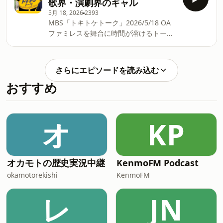
歌界・演劇界のギャル
ク。ファミレスの定義とは。チキンとコ
りはこちら tktk@mbs1179.com #MBS
5月 18, 2026
2393
ーヒーで執筆するアメリカンスタイル。
ラジオ #ラジオ #ダウ90000 #蓮見翔 #
MBS「トキトケトーク」2026/5/18 OA
地方のイオンのフードコートで執筆旅。
稗田寧々
ファミレスを舞台に時間が溶けるトーク
沼津の深海水族館。10代で気軽にカルチ
を繰り広げる「トキトケトーク」。今回
ャーを摂取できる地元か否か。まだこす
はダウ90000蓮見翔×歌人・文筆家 上坂
られていないものか、こすられ終わった
あゆ美。印象に残る文章についてトー
ものを探してる。 ▽MBSラジオ 毎週月
さらにエピソードを読み込む
ク。演劇公演「ロマンス」のタイトルが
曜18:45~19:00
おすすめ
できるまで。短歌集のハードルは与謝野
https://www.mbs1179.com/tokitoke/ ▽
晶子が上げすぎた。短歌も流行ってな
番組X https://x.com/tokitoketalk ▽お便
い。分かりやすさをダサいと思う人が多
りはこちら tktk@mbs1179.com #MBS
い。短歌界、演劇界のギャル的存在。
オ
KP
ラジオ #ラジオ #ダウ90000 #蓮見翔 #
▽MBSラジオ 毎週月曜18:45~19:00
上坂あゆ美
https://www.mbs1179.com/tokitoke/ ▽
番組X https://x.com/tokitoketalk ▽お便
りはこちら tktk@mbs1179.com #MBS
オカモトの歴史実況中継
KenmoFM Podcast
ラジオ #ラジオ #ダウ90000 #蓮見翔 #
okamotorekishi
KenmoFM
上坂あゆ美
レ
JN