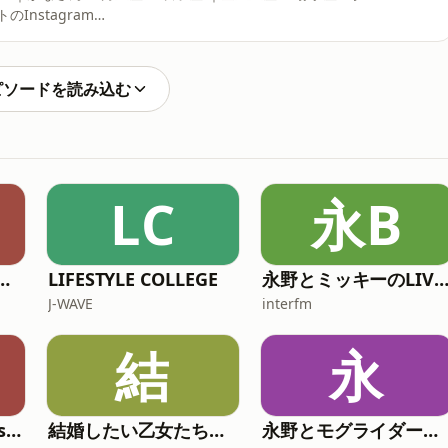
いま
ンダラ®」 次回制
ピソードを読み込む
LC
永B
レスの怖くて奇妙な物件の話
LIFESTYLE COLLEGE
永野とミッキーのLIVE BUZZ -ライブバ
J-WAVE
interfm
結
永
NJPW Official English Podcast
結婚したい乙女たちのアダルトーク
永野とモグライダー芝のぐるり遠回り