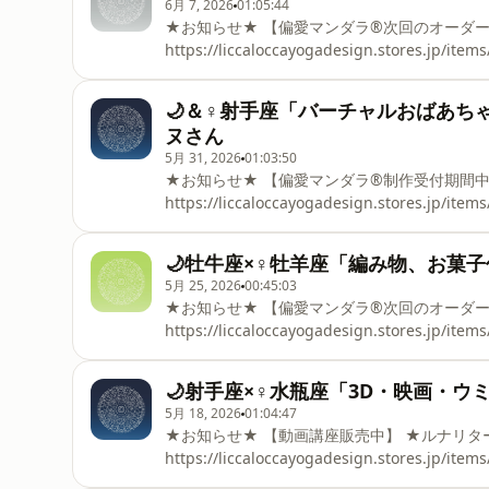
6月 7, 2026
01:05:44
★お知らせ★ 【偏愛マンダラ®次回のオーダー】 2026.05.30より受付開始！
https://liccaloccayogadesign.stores.jp/items/651d1f
ト：Designer ｜ YURI SATOさん ◻️ 月星座： 蟹座 ｜金星星座： 乙
空間 🌐ゲストのInstagram https://www.instagram.com/yuri.rrty/ ＿＿＿＿ ⁡ ⁡ ⁡ 最後までお読みくださりあ
🌙＆♀射手座「バーチャルおばあち
りがとうございます ⁡ ＼ コメント・フォロー喜びます ／ 🌐A K I EのInstagram
ヌさん
5月 31, 2026
01:03:50
★お知らせ★ 【偏愛マンダラ®制作受付期間中】
https://liccaloccayogadesign.stores.jp/items/651d1f
ト：virtual artist ｜ シモンヌさん ◻️ 月星座： 射手座 ｜金星
あちゃん、通販、海外旅行、洋画、イラスト、
🌙牡牛座×♀牡羊座「編み物、お菓子作
り！、あんすた、村田沙耶香 🌐ゲストのInstagram https://www.instagram.com/iam.nu.simone/ ＿＿＿
5月 25, 2026
00:45:03
＿ ⁡ ⁡ ⁡ 最後までお読みくださりありがとうございます ⁡ ＼ コメント・フォロー喜びます ／ 🌐A
★お知らせ★ 【偏愛マンダラ®次回のオーダー】 2026.05.30～
Instagram https://www.insta
https://liccaloccayogadesign.stores.jp/items/651d1f
ト：pecora_para ｜ りょうこさん ◻️ 月星座： 牡牛座 ｜金星星
作り、都市伝説陰謀論、怖い話 🌐ゲストのInstagram https://www.instagram.com/pecora_para/ ＿＿＿
🌙射手座×♀水瓶座「3D・映画・ウミウ
＿ ⁡ ⁡ ⁡ 最後までお読みくださりありがとうございます ⁡ ＼ コメント・フォロー喜びます ／ 🌐A
5月 18, 2026
01:04:47
★お知らせ★ 【動画講座販売中】 ★ルナリターン深堀り回
https://liccaloccayogadesign.stores.jp/items/69f4c17
ト：3D artist & director ｜ naowaoさん ◻️ 月星座：