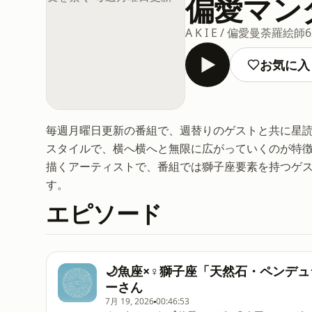
偏愛マン
A K I E / 偏愛曼荼羅絵師
お気に入
毎週月曜日更新の番組で、週替りのゲストと共に星
スタイルで、横へ横へと無限に広がっていくのが特
描くアーティストで、番組では獅子座要素を持つゲ
す。
エピソード
🌙魚座×♀獅子座「天然石・ペンデ
ーさん
7月 19, 2026
00:46:53