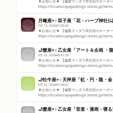
★お知らせ★ 【偏愛マンダラ®次回のオーダー】 2026.07.25より受注受開始！
https://liccaloccayogadesign.stores.jp/items/651d1f
ト： 天然石アクセサリー作家｜ keecolorさん ◻️ 月星座：
（原石） ペンデュラム レース編み ヒーリング 🌐ゲストのInstagram
月蠍座×♀双子座「花・ハーブ神社
https://www.instagram.com/keecolor.work/ ＿＿＿＿ ⁡ ⁡ ⁡ 最後までお読みくださりありがとうございます ⁡
7月 13, 2026
01:05:43
★お知らせ★ 【偏愛マンダラ®次回のオーダー】 2026.07.25より受注受開始！
https://liccaloccayogadesign.stores.jp/items/651d1f
ト： Atelier 窓花｜ 窓花さん ◻️ 月星座： 蠍座 ｜金星星座： 双子座 ⁡
♡ 生け花、押し花、アーティフィシャルフラ
🌙蟹座×♀乙女座「アート＆企画 ・
ーケから仏花まで何でも🙂‍↕️ 「本物そっく
6月 29, 2026
00:41:26
推しの花アレンジ お花が好きすぎて先々お花のお宿&カフェ計画中 自分でお花を育てて押花にしているの
★お知らせ★ 【偏愛マンダラ®次回のオーダー】 2026.06.27より受注受開始！
もあり 
https://liccaloccayogadesign.stores.jp/items/651d1f
ト： 龍と繋がるクリエーター｜ カナナさん ◻️ 月星座： 蟹座 
とアートの企画 ・龍 ・オレンジ色 ・カラダにいい食べ物 🌐ゲストの
🌙牡牛座×♀天秤座「虹・円・龍・
https://www.instagram.com/kanana.koubou/ ＿＿＿＿ ⁡ ⁡ ⁡ 最後までお読みくださりありがとうござい
6月 22, 2026
01:00:22
★お知らせ★ 【偏愛マンダラ®次回のオーダー】 2026.06.27より受注受開始！
https://liccaloccayogadesign.stores.jp/items/651d1f
ト：龍🐉占い ｜ ターシャ☆ムーンさん ◻️ 月星座： 牡牛座 ｜金
8 🌐ゲストのInstagram https://www.instagram.com/taasha8888/ ＿＿＿＿ ⁡ ⁡ ⁡ 最後までお読みくださりあ
🌙蟹座×♀乙女座「音楽・漫画・寝る空間」
りがとうございます ⁡ ＼ コメント・フォロー喜びます ／ 🌐A K I EのInstagram