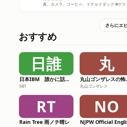
真、カメラ、コーヒー、ドナルドダック 🌐ゲストのInstagram
https://www.instagram.com/kanaeru.design/ ＿＿＿＿ ⁡ ⁡ ⁡ 最後までお読みくださりありがとうござ
す ⁡ ＼ コメント・フォロー喜びます ／ 🌐A K I EのInstagram
https://www.instagram.com/akie_henai_mandala/ ⁡ ✍️占星術×曼荼羅で描く「偏愛マ
さらにエ
作のオーダーは04/25より開始します https://liccaloccayogadesign.stores.jp/ ⁡ ⁡ ⁡ ⁡ ＿＿ ⁡ ⁡⁡ ⁡ #ipad #ipadク
おすすめ
リエイター #citta手帳
日誰
丸
日本IBM 誰かに話したくなる“〇〇”の話
丸山ゴンザ
SBT
丸山ゴンザレス
RT
NO
Rain Tree 雨ノチ晴レ