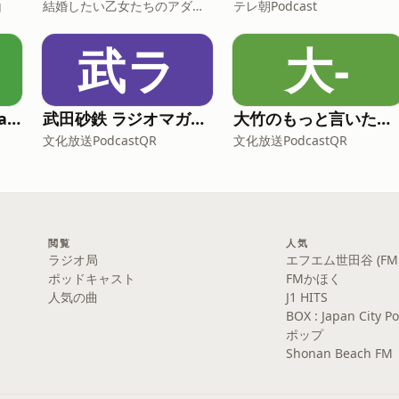
g
結婚したい乙女たちのアダルトーク
テレ朝Podcast
武ラ
大-
Learn Japanese | JapanesePod101.com (Audio)
武田砂鉄 ラジオマガジン「ラジマガエッセイ」
大竹のもっと言いたい放題 - 大竹まこと ゴールデンラジオ！
文化放送PodcastQR
文化放送PodcastQR
閲覧
人気
ラジオ局
エフエム世田谷 (FM S
ポッドキャスト
FMかほく
人気の曲
J1 HITS
BOX : Japan Cit
ポップ
Shonan Beach FM