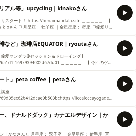
Instagram
ル等」upcycling｜kinakoさん
メント・フォロー喜びます ／ 🌐A K I EのInstagram https://www.instagram.com/akie_henai_mandala/
_k_oさん ◻️ 月星座： 牡羊座 ｜金星星座： 蟹座 ⁡ ◻️偏愛リス
ら生まれる廃材や端材が好きです。 それらが持つ質感や経
つくることも好きです。 ＜上記内容の詳細と、
など」珈琲店EQUATOR｜ryoutaさん
けた丸いタイルを家に持ち帰ったのが、この関心の始まりで
の手を離れて時間を経た素材を見つけては収集していまし
16979394002d67dd01 ＿＿＿＿＿ ⁡ ⁡ 【 今回のゲス
、釣り、教育、経営、整理整頓、効率化と非効率化の矛盾
eta coffee | petaさん
。いろんなことに偏愛をしています！ 🌐ゲストの
ems/69d35ec62b412dcae9b503bchttps://liccaloccayogadesign.stores
】
/items/651d1f16979394002d67dd01 ＿＿＿＿＿ ⁡ ⁡ 【 今回のゲス
ヒー、ドナルドダック」カナエルデザイン｜か
️偏愛リスト コーヒー、ラテアート 🌐
am.com/peta_
｜かなさん ◻️ 月星座： 双子座 ｜金星星座： 射手座 ⁡ 写