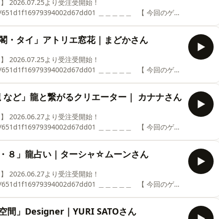
16979394002d67dd01 ＿＿＿＿＿ ⁡ ⁡ 【 今回のゲス
 魚座 ｜金星星座： 獅子座 ⁡ ◻️偏愛リスト 天然石
仏閣・タイ」アトリエ窓花｜まどかさん
＼ コメント・フォロー喜びます ／ 🌐A K I EのInstagram https://www.instagram.com/akie_henai_m
16979394002d67dd01 ＿＿＿＿＿ ⁡ ⁡ 【 今回のゲス
 ◻️偏愛リスト ①お花、ハーブが好き
ワー、プリザーブドフラワー、ドライフラワーなどを使いブ
龍 など」龍と繋がるクリエーター｜ カナナさん
りこぼれないマジックフラワー ウォーターアレンジ」が一番の
畑でハーブ、お花を育てています ②神社仏閣巡りが好き♡ 全国1000ヶ所ほどを巡り 百観音巡
16979394002d67dd01 ＿＿＿＿＿ ⁡ ⁡ 【 今回のゲス
｜金星星座： 乙女座 ⁡ ◻️偏愛リスト ・アート
Instagram
金・８」龍占い｜ターシャ☆ムーンさん
ます
⁡ ＼ コメント・フォロー喜びます ／ 🌐A K I EのInstagram https://www.instagram.com/akie_henai_
16979394002d67dd01 ＿＿＿＿＿ ⁡ ⁡ 【 今回のゲス
星星座： 天秤座 ⁡ ◻️偏愛リスト 虹 円 龍 金
Designer｜YURI SATOさん