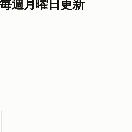
 毎週月曜日更新
る
を