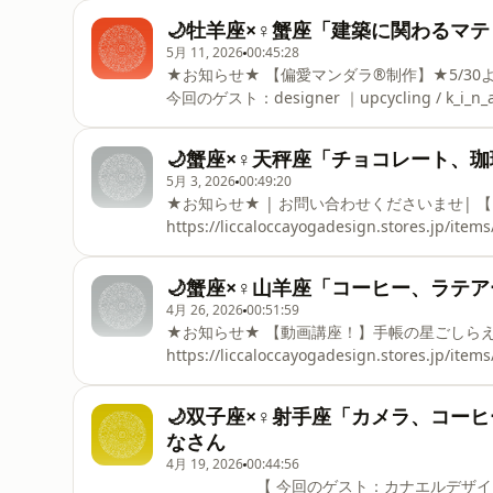
トトイ・映画・ウミウシ・両生類・爬虫類・ポップコーン 🌐ゲストの
🌙牡羊座×♀蟹座「建築に関わるマテリア
https://www.instagram.com/nao_wao_/ ＿＿＿＿ ⁡ ⁡ ⁡ 最後までお読みくださりありがとうございます ⁡ ＼ コ
5月 11, 2026
00:45:28
★お知らせ★ 【偏愛マンダラ®︎制作】★5/30よりスタート！ https://henaimandala.site ＿＿＿＿＿ ⁡ ⁡ 【
今回のゲスト：designer ｜upcycling / k_i_n_a
ト ・建築に関わるマテリアル、そしてそこか
年変化に、いつも心が惹かれます。 ・人と一緒になにかを
🌙蟹座×♀天秤座「チョコレート、珈琲
いつから好きか＞ 保育園のとき、園庭で見つ
5月 3, 2026
00:49:20
した。錆びて曲がった釘や瓦のかけらなど、人
★お知らせ★ | お問い合わせくださいませ| 【 偏愛マンダラ®セッション＆ドローイング】
た。 大学では建築を学び、卒業設計では既存の建物の模型を表現するために、廃材やコーヒー・緑茶の飲
https://liccaloccayogadesign.stores.jp/items/651d1f
みがらをテクス
ト：珈琲店EQUATOR | kawano_ryoutaさん ◻️ 月星座： 蟹座 ｜金星星座： 天秤座 ◻️ 偏愛リスト⁡ チョコレ
ート、珈琲、スイーツ、モクテル、料理犬、猫
🌙蟹座×♀山羊座「コーヒー、ラテアート」p
について考えること。幸せについて考えること。お金
4月 26, 2026
00:51:59
Instagram https://www.instagram.com/kawano_ryouta/ 📚今回ご紹介いただいた本📚 ① 「ひと粒のチ
★お知らせ★ 【動画講座！】手帳の星ごしらえ講座
ョコレートに」junaid著 https
https://liccaloccayogadesign.stores.jp/it
【 4/25-05/03 偏愛マンダラ®お申込受付中！
https://liccaloccayogadesign.stores.jp
🌙双子座×♀射手座「カメラ、コー
ト：peta coffee｜petaさん ◻️ 月星座： 蟹座 ｜金星星座： 山羊座 ⁡ ◻
なさん
ゲストのInstagram https://www.instagr
4月 19, 2026
00:44:56
＿＿＿＿＿ ⁡ ⁡ 【 今回のゲスト：カナエルデザイン