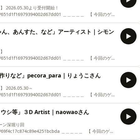
https://www.instagram.com/akie_henai_mandala/ ⁡ ✍️占星術×曼荼羅で描く「偏
16979394002d67dd01 ＿＿＿＿＿ ⁡ ⁡ 【 今回のゲス
女座 ⁡ ◻️偏愛リスト 音楽 漫画 映画 寝る
ゃん、あんすた、など」アーティスト｜シモン
https://www.instagram.com/akie_henai_mandala/ ⁡ ✍️占星術×曼荼
16979394002d67dd01 ＿＿＿＿＿ ⁡ ⁡ 【 今回のゲス
星座： 射手座 ⁡ ◻️偏愛リスト バーチャルおば
自分ちのねこ、AIに占ってもらったり体づくりの相談した
りなど」pecora_para｜りょうこさん
 K I Eの
16979394002d67dd01 ＿＿＿＿＿ ⁡ ⁡ 【 今回のゲス
座： 牡羊座 ⁡ ◻️偏愛リスト 編み物、お菓子
シ等」３D Artist｜naowaoさん
 K I Eの
Instagram https://www.instagram.com/akie_henai_mandala/ ⁡ ✍️占星術
c874c89e4251bcbda ＿＿＿＿＿ ⁡ ⁡ 【 今回のゲス
 射手座 ｜金星星座： 水瓶座 ⁡ ◻️偏愛リスト 3D・アー