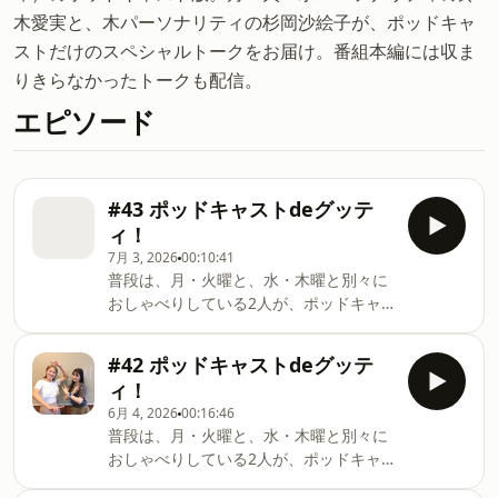
木愛実と、木パーソナリティの杉岡沙絵子が、ポッドキャ
ストだけのスペシャルトークをお届け。番組本編には収ま
りきらなかったトークも配信。
エピソード
#43 ポッドキャストdeグッテ
ィ！
7月 3, 2026
00:10:41
普段は、月・火曜と、水・木曜と別々に
おしゃべりしている2人が、ポッドキャ
ストだけのスペシャルトークをお届けし
ます♪今回は、この夏放送するCMを収録
#42 ポッドキャストdeグッテ
しました。以心伝心ゲームをしながら収
ィ！
録しましたが、二人の息はどれくらい合
6月 4, 2026
00:16:46
っているのでしょうか、、、、、、。こ
普段は、月・火曜と、水・木曜と別々に
のpodcastの様子がどんなふうにCMにな
おしゃべりしている2人が、ポッドキャ
るのか。K-MIXの放送で流れるのをお楽
ストだけのスペシャルトークをお届けし
しみに。