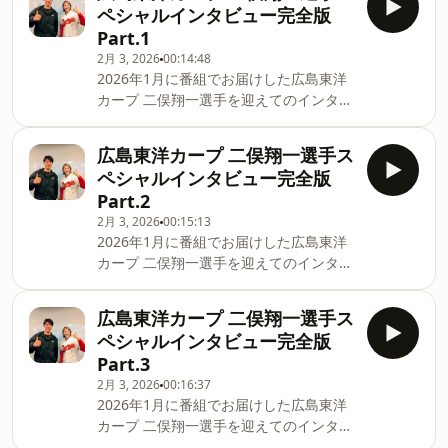
ペシャルインタビュー完全版
で話していることもありますが、改めて
Part.1
今年やってみたいことを整理しました。
2月 3, 2026
00:14:48
そして、実際にチャレンンジできたかを
2026年1月に番組でお届けした広島東洋
今年の年末のpodcastで答え合わせをし
カープ 二俣翔一選手を迎えてのインタビ
ます（予定）！
ューをpodcast限定で完全版をお届け！
Part.1では、初めての開幕スタメンを勝
広島東洋カープ 二俣翔一選手ス
ち取った2025年シーズンを振り返っても
ペシャルインタビュー完全版
らいました。 ※2025年12月に収録した
Part.2
模様になります。
2月 3, 2026
00:15:13
2026年1月に番組でお届けした広島東洋
カープ 二俣翔一選手を迎えてのインタビ
ューをpodcast限定で完全版をお届け！
Part.2では、高校までを過ごした静岡で
広島東洋カープ 二俣翔一選手ス
のエピソードや野球を始めたエピソード
ペシャルインタビュー完全版
などをお話いただきました。 ※2025年
Part.3
12月に収録した模様になります。
2月 3, 2026
00:16:37
2026年1月に番組でお届けした広島東洋
カープ 二俣翔一選手を迎えてのインタビ
ューをpodcast限定で完全版をお届け！