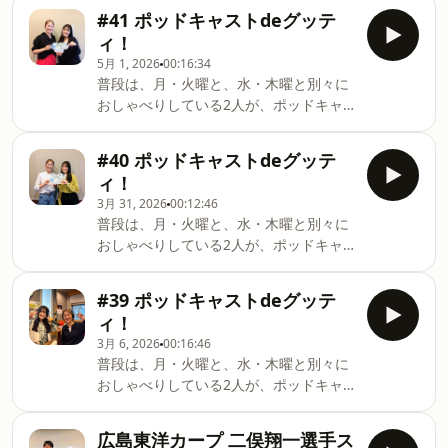
ます♪今回は、日本経済新聞社がまとめ
#41 ポッドキャストdeグッテ
た「2026年上期 日経MJヒット商品番
ィ！
付」を見ながら、2026年の上期を振り返
5月 1, 2026
00:16:34
りました。二人の馴染みのあるもの・な
普段は、月・火曜と、水・木曜と別々に
いもの、そのほかの話などな
おしゃべりしている2人が、ポッドキャ
ど、、、、、、、ゆる～く話していま
ストだけのスペシャルトークをお届けし
す。
ます♪今回は、4月27日（月）～30日
#40 ポッドキャストdeグッテ
（木）の各放送回のメッセージテーマに
ィ！
ついて、二人でお話しています。その
3月 31, 2026
00:12:46
他、お2人のGWのご予定などもお話も。
普段は、月・火曜と、水・木曜と別々に
おしゃべりしている2人が、ポッドキャ
ストだけのスペシャルトークをお届けし
ます♪明日から新年度！グッティは、月
#39 ポッドキャストdeグッテ
曜・火曜・水曜を愛実さん、木曜を杉岡
ィ！
さんが担当。新年度に備えて、新しい番
3月 6, 2026
00:16:46
宣CMを収録しました。実際のCM収録の
普段は、月・火曜と、水・木曜と別々に
様子をお聞きください。
おしゃべりしている2人が、ポッドキャ
ストだけのスペシャルトークをお届けし
ます♪ 今回は、「改めて、2026年にやっ
広島東洋カープ 二俣翔一選手ス
てみたいこと発表会」！！既に番組など