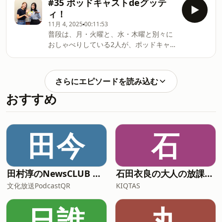
#35 ポッドキャストdeグッテ
の・買って後悔したもの」というテーマ
ィ！
でトーク。二人の生活感あふれるトーク
11月 4, 2025
00:11:53
をご堪能ください。話は、ネットショッ
普段は、月・火曜と、水・木曜と別々に
ピングのコツにまで、、、、、。
おしゃべりしている2人が、ポッドキャ
ストだけのスペシャルトークをお届けし
ます♪ 今回は、「カードゲームで遊んで
みよう Vol.5！！」今回遊んでみたのは
さらにエピソードを読み込む
「ぽぺぷぴっぱLite」。ひらがな一文字
おすすめ
が書かれたカードを神経衰弱のようにひ
っくり返し、ひっくり返したカードで言
葉を作っていくゲームです。結構難しか
ったようで、苦労している二人でした。
田今
石
田村淳のNewsCLUB 今週のスゴい人
石田衣良の大人の放課後ラジオ
文化放送PodcastQR
KIQTAS
日誰
丸