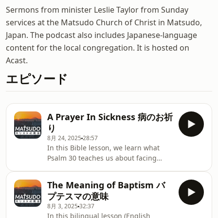
Sermons from minister Leslie Taylor from Sunday
services at the Matsudo Church of Christ in Matsudo,
Japan. The podcast also includes Japanese-language
content for the local congregation. It is hosted on
Acast.
エピソード
A Prayer In Sickness 病のお祈
り
8月 24, 2025
28:57
In this Bible lesson, we learn what
Psalm 30 teaches us about facing
illness with faith.この聖書レッスンで
は、詩篇３０篇から信仰を持って病気を
The Meaning of Baptism バ
直面することをどのようにして出来るの
プテスマの意味
か学びます。 Hosted on Acast. See
8月 3, 2025
32:37
acast.com/privacy for more
In this bilingual lesson (English