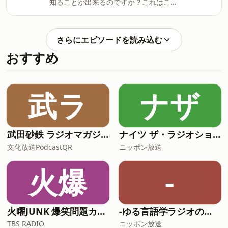
知ることが出来るのですか？これはこの
information.
シリーズのテームです。説教日付：２０
２３年５月２１日聖書箇所：創世記１章
１節、２６～２７節；詩篇３３章６～９
さらにエピソードを読み込む
節；エレミヤ書１０章１１～１６節
おすすめ
Hosted on Acast. See
acast.com/privacy for more
information.
武ラ
ナザ
武田砂鉄 ラジオマガジン 「ラジマガコラム」
ナイツ ザ・ラジオショー【最新回のみ】
文化放送PodcastQR
ニッポン放送
火爆
-
火曜JUNK 爆笑問題カーボーイ
-ゆる言語学ラジオのオールナイトニッポンPODCAST【月替り・5月担当】---
TBS RADIO
ニッポン放送