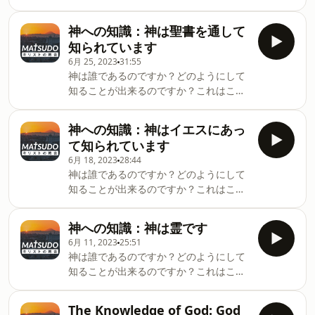
シリーズのテームです。説教日付：２０
２３年7月9日聖書箇所：詩篇７３篇２３
神への知識：神は聖書を通して
～２８；ローマ２８章２６～２７
知られています
Hosted on Acast. See
6月 25, 2023
31:55
acast.com/privacy for more
神は誰であるのですか？どのようにして
information.
知ることが出来るのですか？これはこの
シリーズのテームです。説教日付：２０
２３年６月２５日聖書箇所：詩篇１１９
神への知識：神はイエスにあっ
篇２５～３２；イザヤ５５章１０～１１
て知られています
Hosted on Acast. See
6月 18, 2023
28:44
acast.com/privacy for more
神は誰であるのですか？どのようにして
information.
知ることが出来るのですか？これはこの
シリーズのテームです。説教日付：２０
２３年６月１８日聖書箇所：ヨハネ１章
神への知識：神は霊です
１４；ヘブル１章１～３ Hosted on
6月 11, 2023
25:51
Acast. See acast.com/privacy for more
神は誰であるのですか？どのようにして
information.
知ることが出来るのですか？これはこの
シリーズのテームです。説教日付：２０
２３年６月１１日聖書箇所：ヨハネの福
The Knowledge of God: God