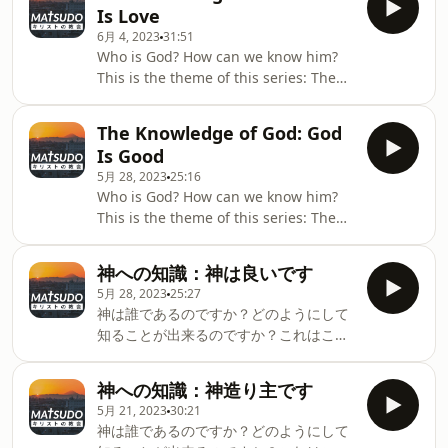
音書４章１９～２４節 Hosted on Acast.
Is Love
See acast.com/privacy for more
6月 4, 2023
31:51
information.
Who is God? How can we know him?
This is the theme of this series: The
Knowledge of GodSermon Date: May
11, 2023Bible passages: 1 John 4:7-19
The Knowledge of God: God
Hosted on Acast. See
Is Good
acast.com/privacy for more
5月 28, 2023
25:16
information.
Who is God? How can we know him?
This is the theme of this series: The
Knowledge of GodSermon Date: May
28, 2023Bible passages: James 1:13-
神への知識：神は良いです
18; Psalm 34:8-10 Hosted on Acast.
5月 28, 2023
25:27
See acast.com/privacy for more
神は誰であるのですか？どのようにして
information.
知ることが出来るのですか？これはこの
シリーズのテームです。説教日付：２０
２３年５月２８日聖書箇所：ヤコブ１章
神への知識：神造り主です
１３～１８節；詩篇３４篇８～１０節
5月 21, 2023
30:21
Hosted on Acast. See
神は誰であるのですか？どのようにして
acast.com/privacy for more