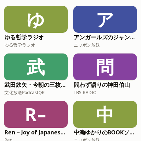
ゆ
ア
ゆる哲学ラジオ
アンガールズのジャンピン[-オールナイトニッポンPODCAST-]
ゆる哲学ラジオ
ニッポン放送
武
問
武田鉄矢・今朝の三枚おろし
問わず語りの神田伯山
文化放送PodcastQR
TBS RADIO
R–
中
Ren – Joy of Japanese Podcast
中瀬ゆかりのBOOKソムリエ
Ren
ニッポン放送