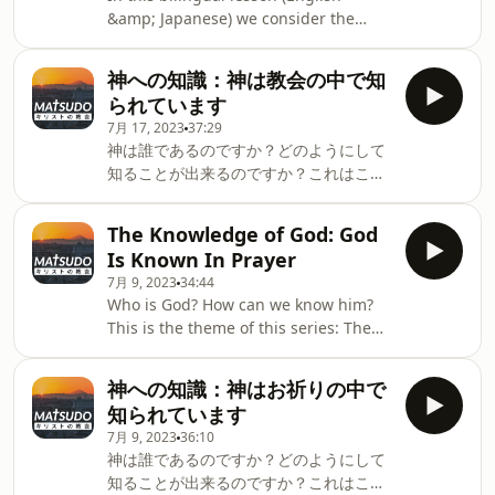
information.
&amp; Japanese) we consider the
Biblical meaning of baptism. The
verses for this lesson are: Romans
神への知識：神は教会の中で知
6:1-4 &amp; Galatians 3:26-27. Hosted
られています
on Acast. See acast.com/privacy for
7月 17, 2023
37:29
more information.
神は誰であるのですか？どのようにして
知ることが出来るのですか？これはこの
シリーズのテームです。説教日付：２０
２３年７月１６日聖書箇所：詩篇２２篇
The Knowledge of God: God
２２～２８節 Hosted on Acast. See
Is Known In Prayer
acast.com/privacy for more
7月 9, 2023
34:44
information.
Who is God? How can we know him?
This is the theme of this series: The
Knowledge of GodSermon Date: July 9,
2023Bible passages: Psalm 73:23-28;
神への知識：神はお祈りの中で
Romans 8:26-27 Hosted on Acast. See
知られています
acast.com/privacy for more
7月 9, 2023
36:10
information.
神は誰であるのですか？どのようにして
知ることが出来るのですか？これはこの