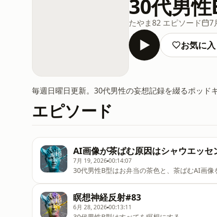
30代男
たやま
82 エピソード
7
お気に入
毎週日曜日更新。30代男性の妄想記録を綴るポッド
エピソード
AI画像が茶ばむ原因はシャウエッセン
7月 19, 2026
00:14:07
30代男性B型はお弁当の茶色と、茶ばむAI画像
瞑想神経反射#83
6月 28, 2026
00:13:11
30代男性B型はすべてを瞑想にする