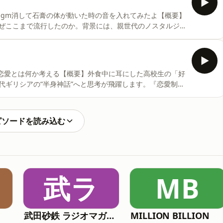
しみ方, 妄想力, カーブミラー, 鏡と自己認識, 日本神話と
bgm消して石膏の体が動いた時の音を入れてみたよ【概要】
フィ, アルファベットO, 街歩きの視点, マリオカート比喩, 電
ぜここまで流行したのか。背景には、親世代のノスタルジ
, 些細な幸せ, 視点の転換, ポッドキ
む巧妙な構造がありました。平成仮面ライダー的な“親子セ
物理的コレクション体験。その世代間の絡み合いがブームを
」という畳語のリズム。ブリンバンバンやダンダダンのよ
し、やがて“ボンボン”は平成レトロを象徴する接頭語へと進
て恋愛とは何か考える【概要】外食中に耳にした高校生の「好
の誕生、そしてボンの増殖による社会のボンボン化までを妄
代ギリシアの“半身神話”へと思考が飛躍します。『恋愛制度
ロップシール, シールブーム, 平成レトロ, Y2Kファッシ
能なのか、それとも社会や宗教が形づくってきた制度なのかを
ト教的価値観の影響、ロマン主義の成立、日本に「恋愛」
ら、欲望そのものを「失われた半身探し」として再解釈し
ピソードを読み込む
、そしてポッドキャストを続ける理由まで──私たちはなぜ
談回です。恋愛とは, 好きのなり方, 恋愛哲学, 恋愛心
愛の歴史, キリスト教と恋愛, ロマン主義, ロミオとジュリエッ
武ラ
MB
武田砂鉄 ラジオマガジン「ラジマガインタビュー」
MILLION BILLION