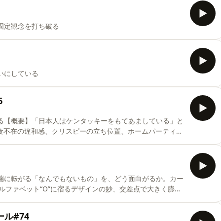
固定観念を打ち破る
いにしている
6
える【概要】「日本人はケンタッキーをもてあましている」と
主食不在の違和感、クリスピーの立ち位置、ホームパーティの
感──私たちは足りないのではなく、実は“過剰”を扱いき
掘り下げた先に浮かび上がるのは「オーバースペック」と
さにはロマンがあり、制御しきれない余白こそが贅沢なのかも
て再解釈する哲学雑談回。もてあまし, ケンタッキー考察,
道端に転がる「なんでもないもの」を、どう面白がるか。カー
る, フードコートのベル, オーバースペック, 過剰の美学,
ルファベット“O”に宿るデザインの妙、交差点で大きく膨ら
解釈, 贅沢とは何か, 日常の違和感, 日本人の感覚
へのドローイングとして眺める感覚──。そうした観察を
n姉妹”としてコレクションしていく提案回。移動時間を幸
ル#74
の発明かもしれない。あなたの足元にも、すでに一姉妹い