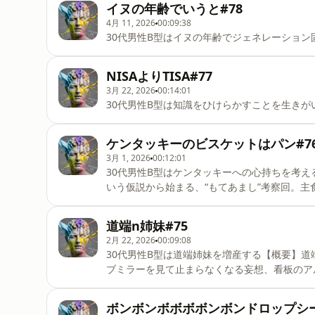
イヌの年齢でいうと#78
4月 11, 2026
00:09:38
30代男性B型はイヌの年齢でジェネレーション
NISAよりTISA#77
3月 22, 2026
00:14:01
30代男性B型は知識をひけらかすことを生きが
ケンタッキーのビスケットはパン#7
3月 1, 2026
00:12:01
30代男性B型はケンタッキーへの心持ちを考
いう仮説から始まる、“もてあまし”考察回。
ぎこちなさ、フードコートの呼び出しベルの緊張
れていないのではないか。もてあましの正体を
道端n姉妹#75
いう概念。SUVや焼きそばパンのような過剰
2月 22, 2026
00:09:08
しれない。もてあますことを否定せず、至福とし
30代男性B型は道端姉妹を増産する【概要】
主食問題, クリスピー論, ホームパーティあるあ
ブミラーを見て止まらなくなる妄想、看板のア
SUVロマン, 焼きそばパン現象, 宝の持ち腐れ再
む車をマリオカートに見立てる視点、電線を空
「道端◯◯」と名付け、無限に増殖する“道端
ボンボンボボボボンボンドロップシー
福に変えるのは、特別な出来事ではなく、視点