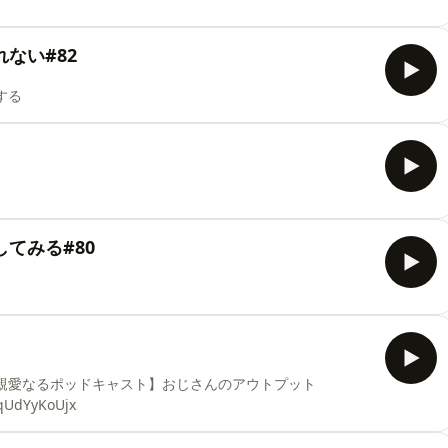
ない#82
する
てみる#80
【親愛なるポッドキャスト】おじさんのアウトプット
wqUdYyKoUjx