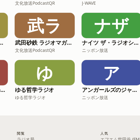
文化放送PodcastQR
J-WAVE
武ラ
ナザ
炎のあ、エレガンス
武田砂鉄 ラジオマガジン 「ラジマガコラム」
ナイツ ザ・ラジオショー【最新回のみ】
文化放送PodcastQR
ニッポン放送
ゆ
ア
-ゆる言語学ラジオのオールナイトニッポンPODCAST【月替り・5月担当】---
ゆる哲学ラジオ
アンガールズのジャンピン[-オールナイトニッポンPODCAST-]
ゆる哲学ラジオ
ニッポン放送
閲覧
人気
ラジオ局
エフエム世田谷 (FM S