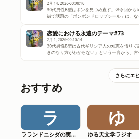
2月 14, 2026
00:08:16
るかもしれません。道端n姉妹, 観察力, 日常の楽
30代男性B型はボンを見つめ直す。※今回から
鏡, アマテラス, ロゴデザイン考察, タイポグラ
街で話題の「ボンボンドロップシール」は、な
線マニア, ドローイング視点, 看板観察, 日常哲学
ーと子ども世代のコレクション文化を同時に掴
ット戦略”と、デジタルネイティブにとっての
恋愛における永遠のテーマ#73
加速させます。さらに鍵を握るのは「ボンボン
2月 1, 2026
00:10:14
うに、繰り返し言葉が持つ中毒性が文化を拡張
30代男性B型は古代ギリシア人の知恵を借り
化するのではないか──。ブームの飽和、亜種
きのなり方がわからない」という一言から、古
想する、言葉と流行の拡張実験回です。ボンボンド
束縛の2500年史』を手がかりに、恋愛は本
ョン, 畳語, 繰り
考察。古代ギリシアにおける同性愛観、キリス
という概念が輸入された背景までをたどりなが
さらにエ
ます。恋愛だけでなく、物欲やグルメ、創作欲
おすすめ
誰かや何かに惹かれるのかをゆるやかに探る哲学雑
理, 古代ギリシア, 半身神話, プラトン, 同性
ト,
ラ
ゆ
ラランドニシダの実家には帰らない
ゆる天文学ラジオ