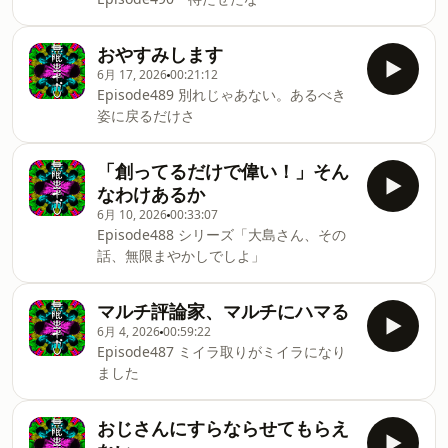
ったのか──。
おやすみします
6月 17, 2026
00:21:12
Episode489 別れじゃあない。あるべき
姿に戻るだけさ
「創ってるだけで偉い！」そん
なわけあるか
6月 10, 2026
00:33:07
Episode488 シリーズ「大島さん、その
話、無限まやかしでしよ」
マルチ評論家、マルチにハマる
6月 4, 2026
00:59:22
Episode487 ミイラ取りがミイラになり
ました
おじさんにすらならせてもらえ