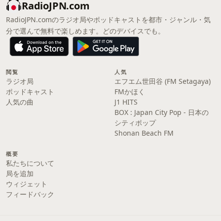
RadioJPN.com
RadioJPN.comのラジオ局やポッドキャストを都市・ジャンル・気
分で選んで無料で楽しめます。どのデバイスでも。
閲覧
人気
ラジオ局
エフエム世田谷 (FM Setagaya)
ポッドキャスト
FMかほく
人気の曲
J1 HITS
BOX : Japan City Pop - 日本の
シティポップ
Shonan Beach FM
概要
私たちについて
局を追加
ウィジェット
フィードバック