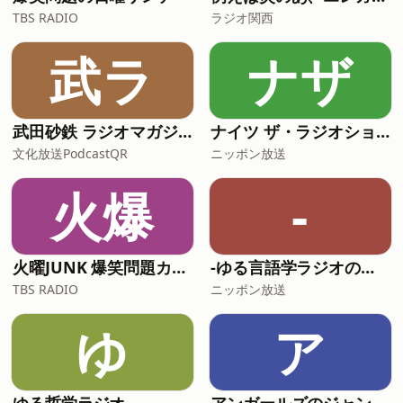
TBS RADIO
ラジオ関西
武ラ
ナザ
武田砂鉄 ラジオマガジン 「ラジマガコラム」
ナイツ ザ・ラジオショー【最新回のみ】
文化放送PodcastQR
ニッポン放送
火爆
-
火曜JUNK 爆笑問題カーボーイ
-ゆる言語学ラジオのオールナイトニッポンPODCAST【月替り・5月担当】---
TBS RADIO
ニッポン放送
ゆ
ア