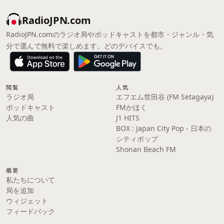
RadioJPN.com
RadioJPN.comのラジオ局やポッドキャストを都市・ジャンル・気
分で選んで無料で楽しめます。どのデバイスでも。
閲覧
人気
ラジオ局
エフエム世田谷 (FM Setagaya)
ポッドキャスト
FMかほく
人気の曲
J1 HITS
BOX : Japan City Pop - 日本の
シティポップ
Shonan Beach FM
概要
私たちについて
局を追加
ウィジェット
フィードバック