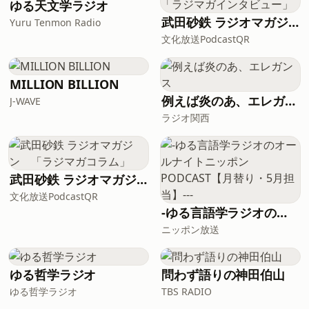
omnystudio.com/listener for privacy
ゆる天文学ラジオ
information.
武田砂鉄 ラジオマガジン「ラジマガインタビュー」
Yuru Tenmon Radio
文化放送PodcastQR
MILLION BILLION
例えば炎のあ、エレガンス
J-WAVE
ラジオ関西
武田砂鉄 ラジオマガジン 「ラジマガコラム」
文化放送PodcastQR
-ゆる言語学ラジオのオールナイトニッポンPODCAST【月替り・5月担当】---
ニッポン放送
ゆる哲学ラジオ
問わず語りの神田伯山
ゆる哲学ラジオ
TBS RADIO