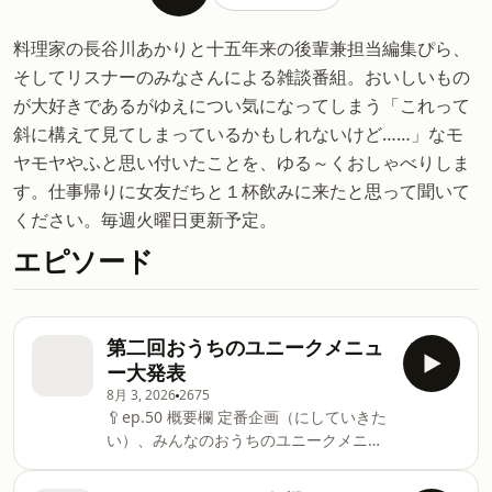
料理家の長谷川あかりと十五年来の後輩兼担当編集ぴら、
そしてリスナーのみなさんによる雑談番組。おいしいもの
が大好きであるがゆえについ気になってしまう「これって
斜に構えて見てしまっているかもしれないけど……」なモ
ヤモヤやふと思い付いたことを、ゆる～くおしゃべりしま
す。仕事帰りに女友だちと１杯飲みに来たと思って聞いて
ください。毎週火曜日更新予定。
エピソード
第二回おうちのユニークメニュ
ー大発表
8月 3, 2026
2675
🥄ep.50 概要欄 定番企画（にしていきた
い）、みんなのおうちのユニークメニュ
ーを読みながら、ゆる〜くトークしてい
きます！ 🍳おもな内容 低カロリーにお