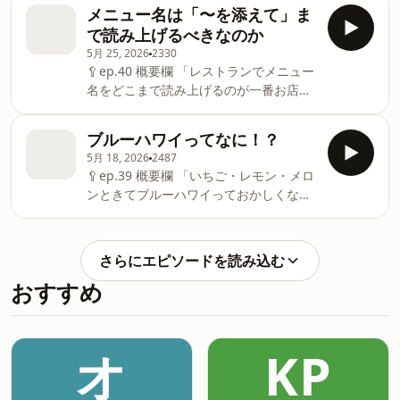
るくトークします🍵🤍 🍳おもな内容
りしている人はなんなの/自分が作った汁
メニュー名は「〜を添えて」ま
まらないあかり/次回は、長谷川あかりが
iPhoneにケースをつけない人がこの世で
物を夫が一生飲まない/お米は冷ました
救われてきたレシピ本の話をするよ/カリ
で読み上げるべきなのか
1番カッコいい/デコりガラケー世代/スー
い/舌のスペックが追いつかない/紅生姜
ッじゅワッサンを連呼させられる
5月 25, 2026
2330
パーアイドル鎮西寿々歌が食事中一滴も
を熱々のほうじ茶で流し込む/ホットコー
🥄ep.40 概要欄 「レストランでメニュー
水飲まなかったら？/デンタルクリニック
ヒーとアラビアータと同じ理論/あかり先
名をどこまで読み上げるのが一番お店の
もカフェに見える/私は嘘つかない。ちょ
生の理論をちゃんと実践できていないこ
人にとって良いのか分からない」という
っと盛るけど！/超能力戦士ドリアンさ
とに気づいたぴら/修正力って大事/辛い
リスナーさんからのお便りをもとに、ゆ
ん、新曲で「カフェかと思ったら歯医者
ブルーハワイってなに！？
ものを熱いドリンクで流し込む＝ほぼサ
る〜くとトーク&時に「メニュー名省略
だった」verを出してください/もっと自
ウナ/七味せんべいと玄米茶/唯一熱くな
5月 18, 2026
2487
ゲーム」で遊びます！ 🍳おもな内容 塩
由に歌いたい/柚子、きゅん♡/和三盆の
🥄ep.39 概要欄 「いちご・レモン・メロ
いと許せない揚げ物は天ぷら/天ぷらは中
豚のやつ！/売りポイントを凝縮したもの
作る世界観がある/こってり派のぴらは黒
ンときてブルーハワイっておかしくな
身は蒸し料理/ミニ天丼のメンバー
がメニュー名/香らせたくない人もいる/
胡麻/アイスはよりカロリーが高そうなも
い？」「屋台で売っているかき氷の味っ
いかに美味しいかの概要が/指差しだけは
のを選んじゃう/目をカッぴらくあかり/
て全部同じ味じゃない？」というあかり
失礼な場合もあるか/選んでいただくヒン
結局、ワードを食べてる/山椒って書いて
さんの疑問をもとに、ゆる〜くトークし
トの部分を読み上げるかどうかはあなた
さらにエピソードを読み込む
あったら外せない/カルダモンは警戒ワー
ます！ 🍳おもな内容 アイスブレイクあ
次第/もはや短歌なメニュー名/メニュー
ド/トリュフの森から抜け出せない時があ
おすすめ
りますか？（お手なみ拝見）/話すことで
名省略国語の試験/問題①真鯛の生海苔
る/ジュレにしなかった方がよかった時の
モヤモヤを言語化するのが好き/会話の中
バター風味ロースト貝のエッセンスクリ
方が多い/キヌア、クスク
で点と点が繋がる瞬間が好き/私の趣味は
ームソース/問題②合鴨の胸肉ロースト
会話です/必殺技・コネクティングドッ
オ
KP
蜂蜜の風味 キノアと紫人参のリゾット
ツ！/私ができるのは勢いよく喋ることだ
エストラゴンの香り/問題③自家製サー
け/ソウルのカツアゲ/その心は！？/趣
モンのマリネ海の恵の宝石仕立て 新鮮な