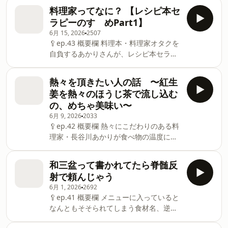
さんと、料理に悩んだ時に読んで欲しい
レシピはやっぱりお米が止まらない/野菜
り返り/フルグラ
料理家ってなに？ 【レシピ本セ
料理家さんを熱く解説します！ 🍳おもな
を美味しく食べたいなら？/文章が美味し
ラピーのすゝめPart1】
内容 全員聞いて！/みんなのQOL向上に
い/ちょっとずつハマっていく、沼な料
6月 15, 2026
2507
役立つはず/みんながみんな長谷川あかり
理/パーソナルマッ 🦀メッセージ／シャ
🥄ep.43 概要欄 料理本・料理家オタクを
のレシピを美味しいと言うはずがない
ニカマなエピソードや番組の感想を募集
自負するあかりさんが、レシピ本セラピ
（断言）/そうです、セロリです/前段の
中！
ーを強くプレゼンします！ 🍳おもな内容
要約/合理的かつ丁寧な生活をしているよ
https://enq.shueisha.co.jp/shueishavox?
エピソード9で出た”レシピ本セラピー”/
うに感じられるレシピで現代人の悩みを
熱々を頂きたい人の話 〜紅生
uecfcode=enq-geu2a7-19 🥢公式X／更
コンセプトって大事！/自分で検索条件を
救うのがチーム有賀/雑誌にもSNSにもレ
新情報やあかりさんの選ぶ #シ
姜を熱々のほうじ茶で流し込む
考えるのって意外に危険/本当に自分が食
シピを出しているすごい先生：有賀薫師
の、めちゃ美味い〜
べたいものを知るには紙のレシピ本がい
匠/平日有賀先生、休日あかりのレシピ。
6月 9, 2026
2033
い/自分の舌にあう料理家に出会えたら
余裕のある平日はあかりのメイン＋有賀
🥄ep.42 概要欄 熱々にこだわりのある料
QOLがブチ上がる/料理家の歩みを「小林
先生のスープ/稲田俊輔先生はチーム有賀
理家・長谷川あかりが食べ物の温度につ
カツ代と栗原はるみ」から語らせてほし
のレシピを薄目で見ているらしい/チーム
いて熱く語ります！ 🍳おもな内容 平成
い/もう1970年から手抜きは悪ではない
有賀file：もっと概念として自炊上手にな
元年早生まれガチババア/私たち若造で
と言われていた/ライフスタイルへの憧れ
和三盆って書かれてたら脊髄反
りたいなら山口祐加先生/チーム有賀
す/若さで苦しんでいた長谷川には救いだ
も含めてレシピを届ける形/『ごちそうさ
file：もっとハーブとかスパイスで料理楽
射で頼んじゃう
った/「「反省〜！」」/中2と小6の差は
まが、ききたくて。』のきんぴら大会/選
しみたいなら今井真実先生/原宿さんの
6月 1, 2026
2692
大きい/内なるエネルギーと体力が比例し
択肢が増えて、逆に苦しくなっている現
🥄ep.41 概要欄 メニューに入っていると
てないのでジムに通い始めた/せっかちは
代/ついていく先生は決めると楽になる/
なんともそそられてしまう食材名、逆に
ピラティス向かない/熱いものを熱い状態
試作はくたくたに疲れている時にする/長
頼みたくなくなるキーワードについてゆ
で食べたい/目の前で豚汁あんのにのんび
谷川が料理家を名乗っている理由/興奮止