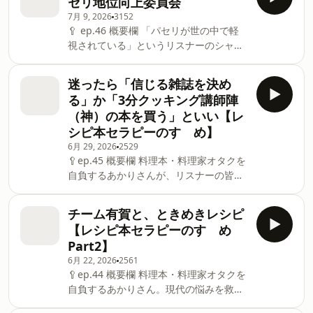
セリ地位向上委員会
がどれだけ美味しいかで見ている/パート
ていないお店についてトークします！ 🍳
たが作ってみろよ」のメキシカン春巻き/
ゥドゥフリュイを流行らせたい！のに、
7月 9, 2026
3152
おもな内容 金夜は舌が回らない/裏側矯
爆笑問題の田中さんが作ったポテチおに
言いづらい！/シゲキックスは碁/俺のソ
🥄 ep.46 概要欄 「パセリが世の中で軽
正で舌を傷付けながら喋っている/1.3倍
ぎり/「パラサイト」のチャパグリ/「ロ
視されている」というリスナーのシャニ
速で聴くリスナーはリスニングが得意に
マンスは別冊付録」のネギ/「適齢期惑々
カマをもとに、薬味好きのあかりがゆ
なっているはず/TOEICで爆睡/料理以外
ロマンス～お父さんが変！？～」/「セレ
る〜くトークします！ 🍳おもな内容 デ
のあかりは求めていない！/SNSと喋りが
迷ったら「信じる雑誌を決め
ブと貧乏太郎」の卵かけごはん/「流星の
ザリング？テザリング？/エアドロの名前
だいぶ違う/本当は気になってたまらない
る」か「3分クッキング講師陣
絆」のハヤシライス/「ランチの女王」の
が「長谷川あかりのiPhone」/ep.5は薬
のに手を出せていないこと/火鍋に手が出
洋食屋さん/「恋ノチカラ」のシュークリ
（神）の本を買う」といい【レ
味の還元率/パセリが軽視されている/フ
せていない/テストで１番を取るという種
ーム/「アンナチュラル」の天丼/「魔
シピ本セラピーのすゝめ】
ァーストパセリがお子様ランチの添えも
目にハマった高校時代/暗記ばかりせずに
6月 29, 2026
2529
のなのが悪い/薬味界のスター・大葉は出
江ノ島で生しらすピザを食べるべきだっ
🥄ep.45 概要欄 料理本・料理家オタクを
会い方がいい/平松洋子先生のパセリカレ
た/鶴舞公園の読み方を間違えたぴら/あ
自負するあかりさんが、リスナーの皆さ
ー/大葉が人気な理由を考察する/マジで
かりの初出し情報を解禁/痩せ我慢でパス
んにおすすめの料理家さんを熱く解説し
本当にパセリを食え/パセリは洋における
タ２皿食べているのかと思った/本当にダ
ます！ 🍳おもな内容 誰かのために作る
小ネギ的なこと/そこにたっぷりいること
メなことを言ったあかり/居酒屋アルバイ
チーム有賀と、ときめきレシピ
料理も悪くない/安心感のある藤井恵先
に意味がある/お子様ランチにのせるべき
ト時代、ピッチャーのビールが苦手
【レシピ本セラピーのすゝめ
生/信じるべき雑誌を１つ決めるのはあ
は大葉/バジルの地位が上がったのはカプ
Part2】
り/１つの女性像/雑誌に合わせて出力を
レーゼのおかげ/みんなエゴマの葉を大葉
6月 22, 2026
2561
変える料理家/きょうの料理 ビギナーズ
で代用している！/レシピで魅せていく/
🥄ep.44 概要欄 料理本・料理家オタクを
が初心者の方におすすめ/安心感というキ
ディルのヒット作はサーモンスープ/心の
自負するあかりさん。現代の悩みを救っ
ーワード/大原先生は信じてついてけば絶
中のパセリ革命/モリゾーみたいな万
てくれるデイリーに作って欲しい料理家
対に失敗しない/しらいのりこ先生のお米
博/ep.32の失敗ダイエットコンテスト振