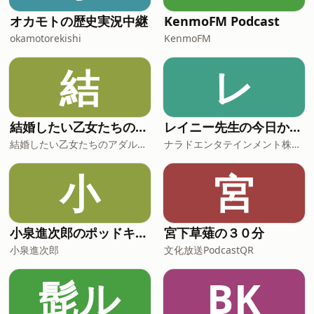
味・ナルホドネ/かき氷はいちごとメロン
千葉県産ガーデングリーンとキャビアを
とレモンのほうが不誠実なので解明すべ
オカモトの歴史実況中継
KenmoFM Podcast
添えて/問題④タラバ蟹と野菜のマーブ
き/メロンはグリーンフラッシュに改名す
ル仕立て、シェーブルチーズとイチジク
okamotorekishi
KenmoFM
るか/屋台はベビーカステラ/いちご浮き
とヘー
シャンパンが怖い/東横線沿いがまだ怖
結
レ
い/鮎の塩焼きを食べに中目のお花見に/
市民プルーのプールサイドはザクザクか
き氷としなしなポテト/ぴらは塩素にやら
れながらチープな豚骨ラーメン/思い出の
結婚したい乙女たちのアダルトーク
レイニー先生の今日から役立つ英会話
とし
結婚したい乙女たちのアダルトーク
ナラドエンタテインメント株式会社
小
宮
小泉進次郎のポッドキャスト
宮下草薙の３０分
小泉進次郎
文化放送PodcastQR
髭ル
BK