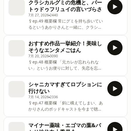
クラシカルグミの危機と、パー
金を使いたくない/美容院は変化代。微調
トゥドゥフリュイの言いづらさ
整にお金をかけたくない/密度が高いもの
7月 27, 2026
2440
が好き/メニュー①塩酢豚/前回は曲者揃
🥄ep.49 概要欄 常にグミを持ち歩いてい
い/今回は組み合わせ上手が多い/長谷川
るというあかりさんと一緒に、クラシカ
あかりっぽいレシピ/パプリカの赤が差し
ルなグミから最新トレンドグミまで食べ
色/メニュー②キャベツのクタクタ/お店
比べます！ 🍳おもな内容 あかりがいつ
では使わない、家っぽい食材がいい！/本
おすすめ作品一挙紹介！美味し
も持ち歩いているピュレグミ レモン/グ
当は名もないメニュー/実家み食堂が欲し
そうなエンタメごはん
ミってこちらを驚かせようとしてくる時
い/メニュー③スープのミートソースス
7月 20, 2026
3090
がある/ポイポイたのしい元気のタネ・ポ
パゲティ/長谷川家のお好み焼きには青じ
🥄ep.48 概要欄 「元カレが忘れられな
イフル/ポイフルはレモンが出てくるまで
そ/味噌汁ってブラックホールのような存
い」というお便りに対して、失恋を忘れ
振っちゃう/ポイフルの箱につぶグミを入
在/メニュー④ちくわ入りお味噌汁/３０
られるくらい夢中になれるエンタメをプ
れてランダムで食べると、つぶグミで読
歳あかり魚肉ソーセージにキュンキュン/
レゼン。みなさんから募集したエンタメ
点が打てる/フルしゃり もも/シャリも追
シャニカマすぎてロブションに
メニュー⑤魚肉ソーセージの天ぷら/ま
ごはんの話をします！ 🍳おもな内容 復
いついてないのにもにっまで出てきてし
行けない
た新しいレシピを生み出すあかり/大炎上
縁ってどう思いますか？/恋愛相談が飛び
まった/シャリって口づけ/間違えて買っ
クッキー/メニュー⑥卵豆腐納豆/友達の
7月 14, 2026
2336
込んで参りました/失恋には、他に夢中に
てきた飴「アイスマニア」/かたいグミ派
家で銀杏の味を知る/メニュー⑦か
🥄ep.47 概要欄 「斜に構えてしまい、あ
なれるものが効く/仕事が手につかなくな
とシャリ派は喧嘩になったりするのか
かりさんのポッドキャストを今まで聴く
るくらいブレイキング・バッドに夢中/尻
な？/グミ奥深い/ジュレ系/グミを冷やす
ことができなかった。が！聴いてみたら
上がりで面白い。もう、ヒップがすごい
人たち/グミでの温度管理/今日No.１は
面白かった！」というリスナーさんのお
の！/白い巨塔とSUITSが好き/募集した
マイナー薬味・エゴマの葉&パ
「蜜グミ」/あかりはグミをフルーツの味
便りをもとに、シャニカマがゆえに行け
エンタメごはんをシェア/「じゃあ、あん