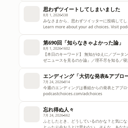
思わずツイートしてしまいました
8月 1, 2026
538
みなさまから、思わずツイッターに投稿してし
Learn more about your ad choices. Visit po
第690回「知らなきゃよかった論」
8月 1, 2026
1602
【本日のキーワード】 無知がゆえに／ブータンの幸福度／裏道／SNS／『銀河の一票』／ラーメン／『な
ぜニュースを見るのか論』／理不尽を知る／寝
ワク感／長州力／メニューの中心点／オープン
に乾杯』／イモトアヤコ／バーター／我が意を
エンディング「大切な発表&アブロ
の真実』／陰謀論／インプレッション数／メン
7月 24, 2026
814
ヒカル／立川志らく／演者ならではの色っぽさ／ Learn mo
今週のエンディングは番組からの発表とアブロー！ Learn m
podcastchoices.com/adchoices
podcastchoices.com/adchoices
忘れ得ぬ人々
7月 24, 2026
662
ふとしたとき、どうしているのかな？と気にな
とったり会おうとは思わない。そんな、あなたの「