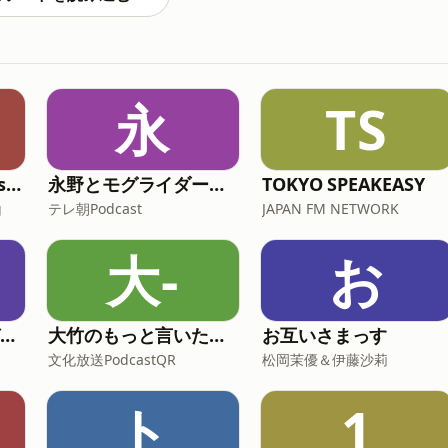
永
TS
NJPW Official English Podcast
永野とモグライダー芝のぐるり遠回り
TOKYO SPEAKEASY
g
テレ朝Podcast
JAPAN FM NETWORK
大-
お
武田砂鉄 ラジオマガジン「ラジマガエッセイ」
大竹のもっと言いたい放題 - 大竹まこと ゴールデンラジオ！
お互いさまっす
文化放送PodcastQR
松岡茉優＆伊藤沙莉
ト
1