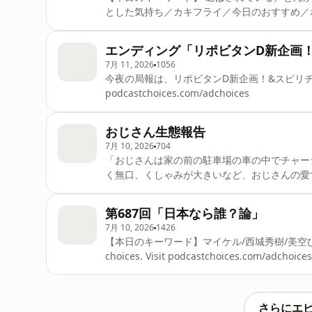
とした気持ち／カキフライ／今日のおすすめ／
すめ／メニュー読み比べ／最高の妥協点／甘や
がないメニュー／メニューを持ち帰りたい／イ
エンディング「リポビタンD新企画
バイキングは見えるメニュー／フィッシュor
7月 11, 2026
1056
Learn more about your ad choices. Visit po
今夜の局報は、リポビタンD新企画！&スピリチュアルコーナー 
podcastchoices.com/adchoices
おじさん生態報告
7月 10, 2026
704
「おじさんは家の前の駐車場の車の中でチャー
く無口、くしゃみが大きいなど、おじさんの愛すべ
about your ad choices. Visit podcastchoice
第687回「日本なら誰？論」
7月 10, 2026
1426
【本日のキーワード】マイケル/西城秀樹/美空ひばり/ハナ
choices. Visit podcastchoices.com/adchoices
さらにエ