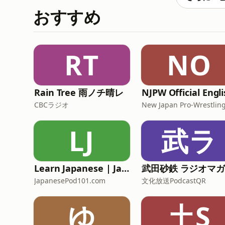
おすすめ
RT
NO
Rain Tree 雨ノチ晴レ
CBCラジオ
New Japan Pro-Wrestlin
LJ
武ラ
Learn Japanese | JapanesePod101.com (Audio)
JapanesePod101.com
文化放送PodcastQR
ゆ
土S