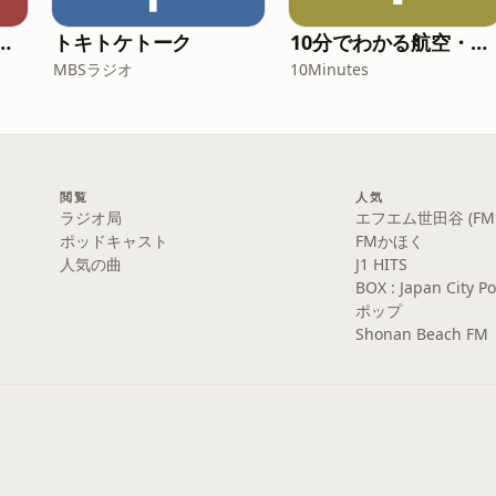
学するポッドキャスト supported by ZOJIRUSHI
トキトケトーク
10分でわかる航空・宇宙ニュース
MBSラジオ
10Minutes
閲覧
人気
ラジオ局
エフエム世田谷 (FM S
ポッドキャスト
FMかほく
人気の曲
J1 HITS
BOX : Japan Cit
ポップ
Shonan Beach FM