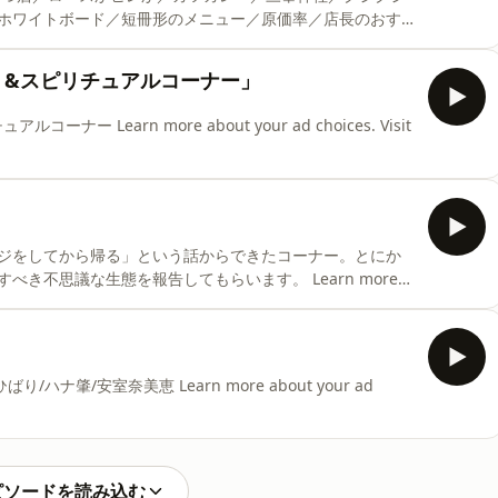
ホワイトボード／短冊形のメニュー／原価率／店長のおす
かな後悔／オレが主役／隣のとんかつはよく見える／写真
ンディーズメニュー／中心点／食べ物のほうが偉い／朝食
！&スピリチュアルコーナー」
チキン／牛丼店／吉野家／アタマ大盛り／松屋／すき家／
dcastchoices.com/adchoices
Learn more about your ad choices. Visit
ジをしてから帰る」という話からできたコーナー。とにか
き不思議な生態を報告してもらいます。 Learn more
s.com/adchoices
肇/安室奈美恵 Learn more about your ad
ピソードを読み込む