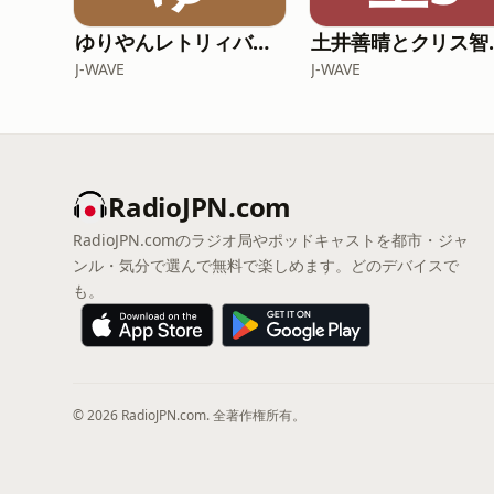
ゆりやんレトリィバァの最近どう？
土井善晴とクリス智子が料理を哲
J-WAVE
J-WAVE
RadioJPN.com
RadioJPN.comのラジオ局やポッドキャストを都市・ジャ
ンル・気分で選んで無料で楽しめます。どのデバイスで
も。
© 2026 RadioJPN.com. 全著作権所有。