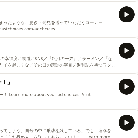
まったような、驚き・発見を送っていただくコーナー
dcastchoices.com/adchoices
た子を起こすな／その日の落語の演目／週刊誌を待つワク
キッチンの面白さ／可視化／知ったかぶり／『鶴瓶の家族
得たり／『ヤラセと情熱 水曜スペシャル「川口浩探検隊」
ー！」
タルパフォーマンス／政治・宗教・野球／宗教観／信心／
re about your ad choices. Visit
ore about your ad choices. Visit
ってしまう。自分の中に爪跡を残している。でも、連絡を
忘れ得ぬ人」を送ってもらっています。 Learn more