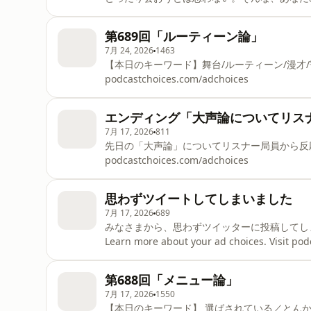
about your ad choices. Visit podcastchoice
第689回「ルーティーン論」
7月 24, 2026
1463
【本日のキーワード】舞台/ルーティーン/漫才/寄席/お茶/新聞 
podcastchoices.com/adchoices
エンディング「大声論についてリス
7月 17, 2026
811
先日の「大声論」についてリスナー局員から反応がきました。 L
podcastchoices.com/adchoices
思わずツイートしてしまいました
7月 17, 2026
689
みなさまから、思わずツイッターに投稿してし
Learn more about your ad choices. Visit po
第688回「メニュー論」
7月 17, 2026
1550
【本日のキーワード】 選ばされている／とんかつ店／ロースかヒレか／カツカレー／三峯神社／グジグジ