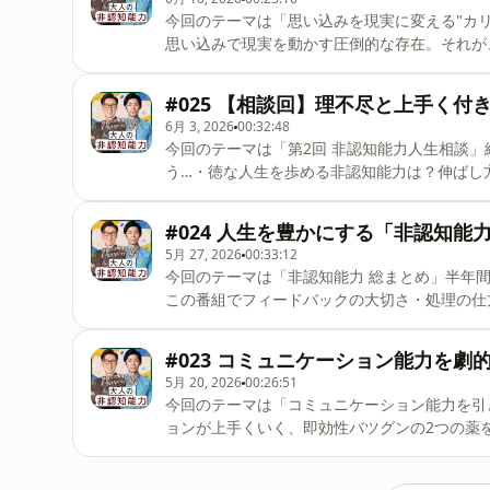
https://forms.gle/Eibmh2A7F5
今回のテーマは「思い込みを現実に変える"カ
せください。□番組コーナー「非認知能力人生
思い込みで現実を動かす圧倒的な存在。それが
や年齢、役職など、
なみに森本さんは"絶対になれない人"です。▼ホ
https://linktr.ee/shiraishikeijiトンツカ
#025 【相談回】理不尽と上手く
能力▼株式会社OnLineについてhttps://recur
6月 3, 2026
00:32:48
https://forms.gle/Eibmh2A7F5
今回のテーマは「第2回 非認知能力人生相談
せください。□番組コーナー「非認知能力人生
う…・徳な人生を歩める非認知能力は？伸ばし
や年
すればいい？▼ホスト白石慶次（株式会社OnLine代表取締役
ン森本▼番組公式Xhttps://x.com/otona_
#024 人生を豊かにする「非認知能
https://recurrent-edu.jp/▼メッセージフォー
5月 27, 2026
00:33:12
質問、リクエストは上記フォームよりお問い合
今回のテーマは「非認知能力 総まとめ」半年
認知能力に関するお悩みを教えてください。※
この番組でフィードバックの大切さ・処理の仕
たフィードバックが刺さってしまったようで…▼
https://linktr.ee/shiraishikeijiトンツカ
#023 コミュニケーション能力を劇
能力▼株式会社OnLineについてhttps://recur
5月 20, 2026
00:26:51
https://forms.gle/Eibmh2A7F5
今回のテーマは「コミュニケーション能力を引
せください。□番組コーナー「非認知能力人生
ョンが上手くいく、即効性バツグンの2つの薬を
や年齢、役
締役）https://linktr.ee/shiraishikeijiト
非認知能力▼株式会社OnLineについてhttps://r