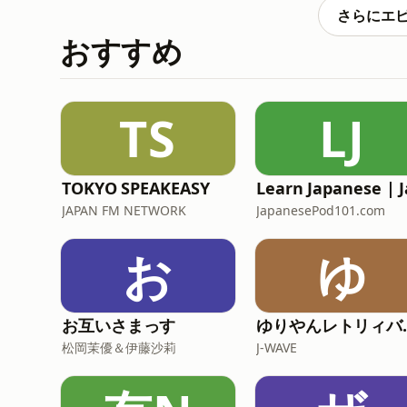
https://forms.gle/Eibmh2A7F5
さらにエ
せください。□番組コーナー「非認知能力人生
おすすめ
や年齢、役職など、あなたのプロフィールを可
TS
LJ
TOKYO SPEAKEASY
JAPAN FM NETWORK
JapanesePod101.com
お
ゆ
お互いさまっす
ゆりやんレ
松岡茉優＆伊藤沙莉
J-WAVE