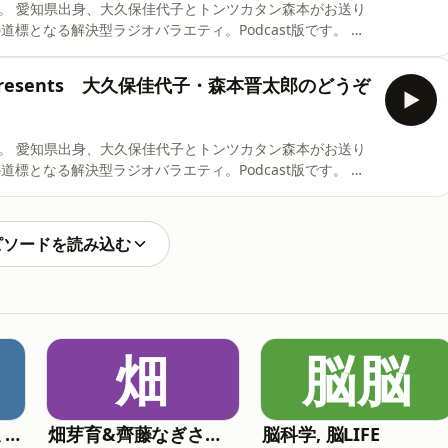
お送り
誠presents 大久保佳代子・森本晋太郎のどうぞ
お送り
ピソードを読み込む
畑
脳脳
COMIC ATLAS（コミックアトラス）| 漫画podcast
畑芽育&齊藤なぎさ「オフはこんな感じ」
脳科学, 脳LIFE