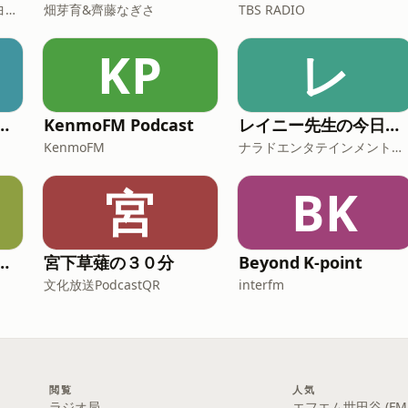
Fm yokohama 84.7（FMヨコハマ）
畑芽育&齊藤なぎさ
TBS RADIO
KP
レ
トの歴史実況中継
KenmoFM Podcast
レイニー先生の今日から役立つ英会話
KenmoFM
ナラドエンタテインメント株式会社
宮
BK
郎のポッドキャスト
宮下草薙の３０分
Beyond K-point
文化放送PodcastQR
interfm
閲覧
人気
ラジオ局
エフエム世田谷 (FM S