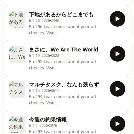
ad choices. Visit
podcastchoices.com/adchoices
podcastchoices.com/adchoices
下地があるからどこまでも
6月 26, 2026
2446
Ep.296 Learn more about your ad
choices. Visit
podcastchoices.com/adchoices
まさに、We Are The World
6月 19, 2026
3328
Ep.295 Learn more about your ad
choices. Visit
podcastchoices.com/adchoices
マルチタスク、なんも残らず
6月 15, 2026
3611
Ep.294 Learn more about your ad
choices. Visit
podcastchoices.com/adchoices
今週の釣果情報
6月 5, 2026
2976
Ep.293 Learn more about your ad