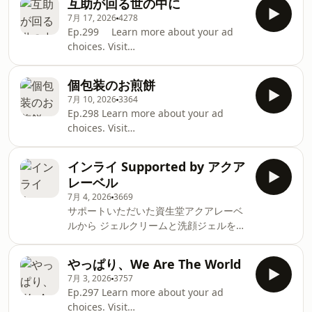
互助が回る世の中に
からもどうぞよろしくお願いします。
7月 17, 2026
4278
Learn more about your ad choices.
Ep.299 Learn more about your ad
Visit podcastchoices.com/adchoices
choices. Visit
podcastchoices.com/adchoices
個包装のお煎餅
7月 10, 2026
3364
Ep.298 Learn more about your ad
choices. Visit
podcastchoices.com/adchoices
インライ Supported by アクア
レーベル
7月 4, 2026
3669
サポートいただいた資生堂アクアレーベ
ルから ジェルクリームと洗顔ジェルをセ
ットで30人にプレゼント🎁 応募フォーム
はこちらから👇
やっぱり、We Are The World
https://overthesun.jp/contents/1088878
7月 3, 2026
3757
「残したい夏、迎えたい秋」メールもお
Ep.297 Learn more about your ad
待ちしています Learn more about your
choices. Visit