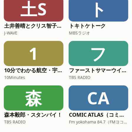
土S
ト
土井善晴とクリス智子が料理を哲学するポッドキャスト supported by ZOJIRUSHI
トキトケトーク
J-WAVE
MBSラジオ
1
フ
10分でわかる航空・宇宙ニュース
ファーストサマーウイカのとん・じん・ち！
10Minutes
TBS RADIO
森
CA
森本毅郎・スタンバイ！
COMIC ATLAS（コミックアトラス）| 漫画podcast
TBS RADIO
Fm yokohama 84.7（FMヨコハマ）