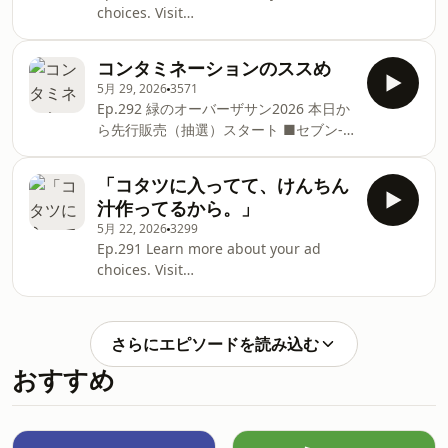
choices. Visit
podcastchoices.com/adchoices
コンタミネーションのススめ
5月 29, 2026
3571
Ep.292 緑のオーバーザサン2026 本日か
ら先行販売（抽選）スタート ■セブン-
イレブンWEB抽選1次先行 5/29（金）
17:00 ～ 6/7（日）23:59 セブン-イ
「コタツに入ってて、けんちん
レブンWEB抽選2次先行 6/12（金）
汁作ってるから。」
17:00 ～ 6/21（日）23:59 ■一般販
5月 22, 2026
3299
売 7/18（土）12:00 ～ 8/26（水）
Ep.291 Learn more about your ad
23:59 横浜BUNTAIでお会いしましょう
choices. Visit
～ Learn more about your ad choices.
podcastchoices.com/adchoices
Visit podcastchoices.com/adchoices
さらにエピソードを読み込む
おすすめ