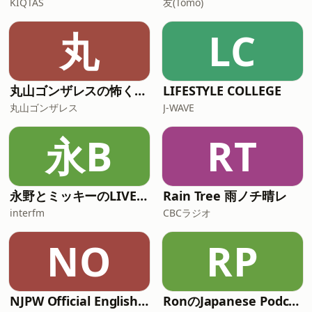
KIQTAS
友(Tomo)
社 代表取締役社長 ■「日本IBM 誰かに
話したくなる”○○”の話」とは シリーズ
丸
LC
ごとにテーマを設け、日本IBMの専門家
が深く掘り下げたディスカッションを行
います。
丸山ゴンザレスの怖くて奇妙な物件の話
LIFESTYLE COLLEGE
丸山ゴンザレス
J-WAVE
永B
RT
永野とミッキーのLIVE BUZZ -ライブバズ-
Rain Tree 雨ノチ晴レ
interfm
CBCラジオ
NO
RP
NJPW Official English Podcast
RonのJapanese Podcast (N4, N3)