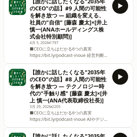
【誰かに話したくなる"2035年
は、判断材料が増えるほど、決断そのも
明夫] 日本アイ・ビー・エム株式会社 代
のCEO"の話】#9 人間の可能性
のはむしろ難しくなると語ります。 デー
表取締役社長 ■「日本IBM 誰かに話し
を解き放つ ― 組織を変える、
タが示す成功確率と、人や現場を見て感
たくなる”○○”の話」とは シリーズごと
社員の"自信" [藤森 慶太]×[井上
じ取る違和感。その間で下される「えい
にテーマを設け、日本IBMの専門家が深
慎一(ANAホールディングス株
や」の決断は、決して非合理ではなく、
く掘り下げたディスカッションを行いま
経験と信頼に裏打ちされた判断でもあり
式会社特別顧問)]
す。 ■ホス
ます。 AI時代において経営者が最後に担
4月 5, 2026
1797
うべき意思決定とは何か、その本質を掘
■CEOに立ちはだかる6つの真実⁠
り下げます。（2026年2月12日収録） ■
https://bit.ly/podcast-inoue 経営判断は
ゲスト [山口 明夫] 日本アイ・ビー・エ
果たして"合理化"されていくのでしょう
ム株式会社 代表取締役社長 ■「日本
か。山口さんは、判断材料が増えるほ
【誰かに話したくなる"2035年
IBM 誰かに話したくなる”○○”の話」
ど、決断そのものはむしろ難しくなると
のCEO"の話】#8 人間の可能性
とは シリーズごとにテーマを設け、日本
語ります。 データが示す成功確率と、人
を解き放つ ― テクノロジー時
IBMの専門家が深く掘り下げたディスカ
や現場を見て感じ取る違和感。その間で
代の"手触り感" [藤森 慶太]×[井
ッションを行います。 ■ホスト [藤森 慶
下される「えいや」の決断は、決して非
上 慎一(ANA代表取締役社長)]
太]
合理ではなく、経験と信頼に裏打ちされ
た判断でもあります。 AI時代において経
3月 29, 2026
2205
■CEOに立ちはだかる6つの真実
営者が最後に担うべき意思決定とは何
https://bit.ly/podcast-inoue AIやデジタ
か、その本質を掘り下げます。（2026年
ルが高度化する2035年、人間の価値はど
2月12日収録） ■ゲスト [井上 慎一]
こに残るのか。 AIが進化する一方で、最
ANAホールディングス株式会社特別顧問
【誰かに話したくなる"2035年