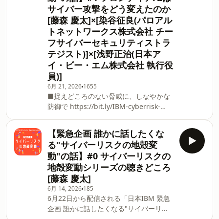
サイバー攻撃をどう変えたのか
まま被害が進行するケースが少なくあり
[藤森 慶太]×[染谷征良(パロアル
ません。 内部不正や設定ミス、放置され
た脆弱性など、目立たないリスクが重大
トネットワークス株式会社 チー
なセキュリティー・インシデントにつな
フサイバーセキュリティストラ
がることもあります。本エピソードで
テジスト)]×[浅野正治(日本ア
は、見えにくいサイバーリスクの実態と
イ・ビー・エム株式会社 執行役
早期発見の重要性を考察します。 ※本内
員)]
容は、2026年6月3日（水）に収録された
6月 21, 2026
1655
ものです。 ■「日本IBM 誰かに話した
■捉えどころのない脅威に、しなやかな
くなる”○○”の話」とは シリーズごとに
防御で https://bit.ly/IBM-cyberrisk-
テーマを設け、日本IBMの専門家が深く
podcast-1 ■セキュア・バイ・デザイ
掘り下げたディスカッションを行
ン、AIでさらにスマートに
【緊急企画 誰かに話したくな
https://bit.ly/IBM-cyberrisk-podcast-2
る"サイバーリスクの地殻変
生成AIの進化によって、サイバーリスク
動"の話】#0 サイバーリスクの
は今どのように変わっているのか。 攻撃
地殻変動シリーズの聴きどころ
の民主化やスピードの加速、ディープフ
[藤森 慶太]
ェイクによるなりすまし、そして見過ご
されがちな小さな異常の危険性まで、い
6月 14, 2026
185
6月22日から配信される「日本IBM 緊急
ま起きている変化を多角的に掘り下げま
企画 誰かに話したくなる"サイバーリス
す。 技術的なリスクの延長としてではな
クの地殻変動"の話」の聴きどころについ