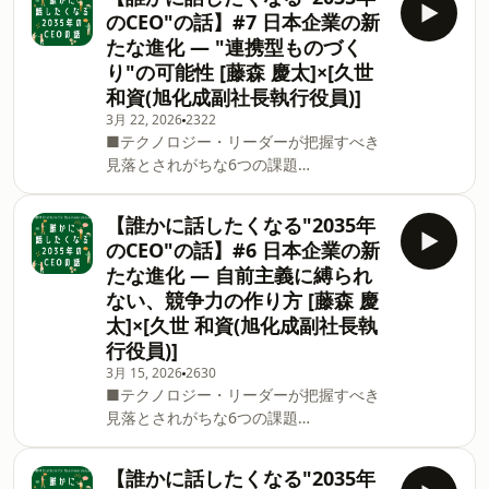
終的な判断や価値創出を担うのは人間で
■「日本IBM 誰かに話したくな
のCEO"の話】#7 日本企業の新
あり、だからこそ感情・共感・遊び心と
る”○○”の話」とは シリーズごとにテー
たな進化 ― "連携型ものづく
いった“手触り感”の価値はむしろ高まっ
マを設け、日本IBMの専門家が深く掘り
り"の可能性 [藤森 慶太]×[久世
ていくと井上さんは考えます。 コロナ禍
下げたディスカッションを行います。 ■
和資(旭化成副社長執行役員)]
という深刻な逆境の中で社員が自信を取
ホスト [藤森 慶太] 日本アイ・ビー・エ
り戻し、組織が活性化していった経験
ム株式会社 執行役
3月 22, 2026
2322
■テクノロジー・リーダーが把握すべき
や、あえて余白を残す経営のあり方を通
見落とされがちな6つの課題
じて、テクノロジー時代における「人間
⁠https://bit.ly/podcast-kuse 日本の製造
らしさ」を問い直します。（2026年2月6
現場で長年培われてきた膨大なノウハウ
日収録） ■ゲスト [井上 慎一] 全日本空
【誰かに話したくなる"2035年
は、多くが暗黙知として閉じたまま。AI
輸株式会社 代表取締役社長 ■「日本
のCEO"の話】#6 日本企業の新
やデータ分析が発展するいまこそ、現場
IBM 誰かに話したくなる”○○”の話」
たな進化 ― 自前主義に縛られ
が持つ知恵を再構成し、企業の境界を越
とは シリーズごとにテーマを設け、日本
ない、競争力の作り方 [藤森 慶
えて結び直す時代だと久世副社長は語り
IBMの専門家が深く掘り下げたディスカ
太]×[久世 和資(旭化成副社長執
ます。 個社内で完結するのではなく、互
ッションを行います。 ■ホスト [藤森 慶
いの知見を持ち寄り、モデルを磨き合
行役員)]
太]
い、共通の価値として育てていく——。
3月 15, 2026
2630
“競争か協業か”という二項対立を越え
■テクノロジー・リーダーが把握すべき
た、連携型のものづくりの可能性を探り
見落とされがちな6つの課題
ます。（2026年1月8日収録） ■ゲスト
https://bit.ly/podcast-kuse 日本企業の
[久世 和資] 旭化成株式会社 取締役 副社
技術力は強みである一方、独自技術を起
【誰かに話したくなる"2035年
長執行役員 ■「日本IBM 誰かに話した
点に事業を構築しようとする“自前主