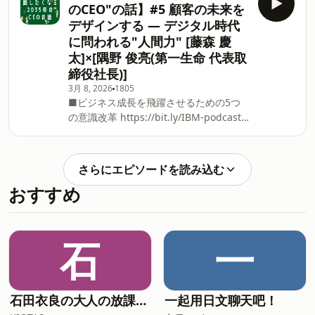
のCEO"の話】#5 顧客の未来を
くなる”○○”の話」とは シリーズごとに
義”が可能性を狭めることがあります。
デザインする — デジタル時代
テーマを設け、日本IBMの専門家が深く
これからの組織に求められるのは、保有
に問われる"人間力" [藤森 慶
掘り下げたディスカッションを行いま
する強みだけを起点にする思考ではな
太]×[隅野 俊亮(第一生命 代表取
す。 ■ホスト [藤森
く、社会の変化を俯瞰し、異なる視点を
柔軟に取り込む姿勢です。 技術・知財・
締役社長)]
人材を閉じず、協働を前提に再編集する
3月 8, 2026
1805
ことで初めて生まれる“新たな進化”とは
■ビジネス成長を飛躍させるための5つ
何か。日本企業に求められる価値観のア
の意識改革 ⁠https://bit.ly/IBM-podcast-
ップデートについて考えます。（2026年
sumino⁠ 生成AIが高度化し、判断の一部
1月8日収録） ■ゲスト [久世 和資] 旭化
が自動化される時代——それでも隅野社
成株式会社 取締役 副社長執行役員
長が重視するのは、人間が担う「誠実
さらにエピソードを読み込む
■「日本IBM 誰かに話したくな
さ・倫理・傾聴」といった本質的な力。
おすすめ
る”○○”の話」とは シリーズごとにテー
金融機関に求められる信頼の本質、企業
マを設け、日本IBMの専門家が深く掘り
倫理の揺らぎ、遺伝子情報などの高度デ
下げたディスカッションを行います。 ■
ータがもたらす新たな論点など、生命保
険業界が直面する難題を掘り下げます。
石
一
技術が高度化するほど、人間らしい判
断・感情・寄り添いが価値を持つ――。
未来に向けて磨くべき「人間力」を問い
直します。 （2025年12月24日収録） ■
石田衣良の大人の放課後ラジオ
一起用日文聊天吧！
ゲスト [隅野 俊亮] 第一生命保険株式会