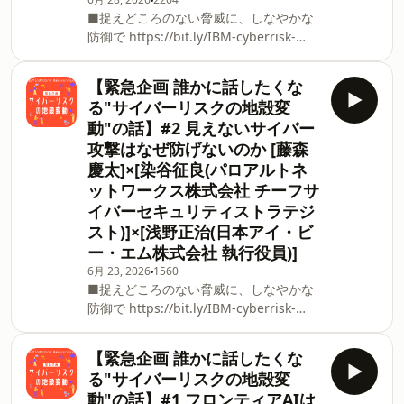
思決定と役割を考察します。 ※本内容
■捉えどころのない脅威に、しなやかな
は、2026年6月3日（水）に収録されたも
防御で ⁠⁠https://bit.ly/IBM-cyberrisk-
のです。 ■ホスト [藤森 慶太] 日本ア
podcast-1⁠⁠ ■セキュア・バイ・デザイ
イ・ビー・
ン、AIでさらにスマートに
【緊急企画 誰かに話したくな
⁠⁠https://bit.ly/IBM-cyberrisk-podcast-2
る"サイバーリスクの地殻変
サイバーリスクへの備えは、高度な技術
動"の話】#2 見えないサイバー
対策から始まるわけではありません。ま
攻撃はなぜ防げないのか [藤森
ず必要なのは、自社の資産やアカウン
慶太]×[染谷征良(パロアルトネ
ト、重要データを正しく把握し、何を守
るべきかを明確にすることです。 本エピ
ットワークス株式会社 チーフサ
ソードでは、資産の可視化やID管理の重
イバーセキュリティストラテジ
要性、そしてフロンティアAIによって変
スト)]×[浅野正治(日本アイ・ビ
化するリスク環境への理解を通じて、防
ー・エム株式会社 執行役員)]
御の出発点を見つめ直します。 ※本内容
6月 23, 2026
1560
は、2026年6月3日（水）に収録されたも
■捉えどころのない脅威に、しなやかな
のです。 ■「日本IBM 誰かに話したく
防御で ⁠https://bit.ly/IBM-cyberrisk-
なる”○○”の話」とは シリーズごとにテ
podcast-1⁠ ■セキュア・バイ・デザイ
ーマを設け、日本IBMの専門家が深く掘
ン、AIでさらにスマートに
【緊急企画 誰かに話したくな
り下げたディスカッ
⁠https://bit.ly/IBM-cyberrisk-podcast-2
る"サイバーリスクの地殻変
企業の多くはセキュリティー対策を講じ
動"の話】#1 フロンティアAIは
ていますが、実際には侵害に気づかない