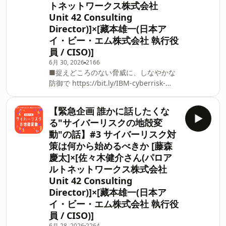
トネットワークス株式会社
Unit 42 Consulting
Director)]×[藏本雄一(日本ア
イ・ビー・エム株式会社 執行役
員 / CISO)]
6月 30, 2026
2166
■捉えどころのない脅威に、しなやかな
防御で ⁠⁠⁠https://bit.ly/IBM-cyberrisk-
podcast-1⁠⁠⁠ ■セキュア・バイ・デザイ
ン、AIでさらにスマートに
【緊急企画 誰かに話したくな
⁠⁠⁠https://bit.ly/IBM-cyberrisk-podcast-2⁠
る"サイバーリスクの地殻変
AIを活用した攻撃が広がる一方で、防御
動"の話】#3 サイバーリスク対
の側にもAIの活用が求められています。
策は何から始めるべきか [藤森
しかし、そのために必要な投資や体制づ
慶太]×[佐々木健介さん(パロア
くりはIT部門だけでは決められません。
どのデータを保有し、何を守り、どこに
ルトネットワークス株式会社
投資するのか。従業員のセキュリティ
Unit 42 Consulting
ー・リテラシー向上や業界内での情報共
Director)]×[藏本雄一(日本ア
有をどう進めるのか。 本エピソードで
イ・ビー・エム株式会社 執行役
は、サイバーセキュリティーを経営課題
員 / CISO)]
として捉え直し、経営層に求められる意
6月 28, 2026
2264