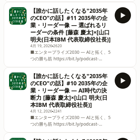
く、企業が全社的な課題としてどこまで
てお話しします。 生成AIの急速な進化を
備えるべきかという視点から、フロンテ
【誰かに話したくなる"2035年
背景に、サイバーリスクへの注目は世界
ィアAI時代のサイバーリスクの深刻度を
のCEO"の話】#11 2035年の企
的に一段と高まっています。本シリーズ
見つめます。 ※本内容は、2026年6月3
業・リーダー像 ― 選ばれるリ
では、いま何が変わっていて、どこまで
日（水）に収録されたものです。 ■「日
ーダーの条件 [藤森 慶太]×[山口
深刻と捉えるべきなのか、そして企業は
本IBM 誰かに話したくなる”○○”の
明夫(日本IBM 代表取締役社長)]
どう備えるべきなのかを、セキュリティ
話」とは シリーズごとにテーマを
の専門家とともに掘り下げます。 変化の
4月 19, 2026
2620
■エンタープライズ2030 ― AIと拓く、5
時代に企業が向き合うべき課題を見つめ
つの勝ち筋 ⁠https://bit.ly/podcast-
直すヒントとなる、“誰かに話したくな
yamaguchi 本シリーズを通じて浮かび
る”洞察をお届けします。 ※本内容は、
上がってきたのは、テクノロジーが進化
2026年6月3日（水）に収録されたもので
【誰かに話したくなる"2035年
するほど、企業とリーダーには「人とし
す。 ■「日本IBM 誰かに話したくな
のCEO"の話】#10 2035年の企
てのあり方」が強く問われるという事実
る”○○”の話」とは シリーズごとにテー
業・リーダー像 ― AI時代の決
でした。等身大の言葉で説明責任を果た
マを設け、日本IBMの専門家が深く掘り
断力 [藤森 慶太]×[山口 明夫(日
し、利他の姿勢と大義をもって人と向き
下げたディスカッションを行います。 ■
本IBM 代表取締役社長)]
合うことこそが、組織を前に進める力に
ホスト [藤森 慶太] 日本アイ・ビー・エ
なる――。 肩書きを取り払っても「この
ム株式会社 執行役員 コンサルティング
4月 12, 2026
2241
■エンタープライズ2030 ― AIと拓く、5
人についていきたい」と思われる存在で
事業本部 成
つの勝ち筋 https://bit.ly/podcast-
あること。2035年に向けて私たちが目指
yamaguchi 経営判断は果たして"合理
すべき企業とリーダー像を描きます。
化"されていくのでしょうか。山口さん
（2026年2月12日収録） ■ゲスト [山口