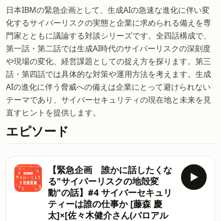
日本IBMの緊急企画として、生成AIの急速な進化に伴い変
化するサイバーリスクの実態と企業に求められる備えを専
門家とともに議論する対談シリーズです。全四話構成で、
第一話・第二話では生成AI時代のサイバーリスクの深刻度
や現場の変化、経営課題としての捉え方を探ります。第三
話・第四話では具体的な対策や運用方法を考えます。生成
AIの進化に伴う脅威への備えは企業にとって避けられない
テーマであり、サイバーセキュリティの現在地と未来を見
直すヒントを提供します。
エピソード
【緊急企画 誰かに話したくな
る"サイバーリスクの地殻変
動"の話】#4 サイバーセキュリ
ティーは誰の仕事か [藤森 慶
太]×[佐々木健介さん(パロアル