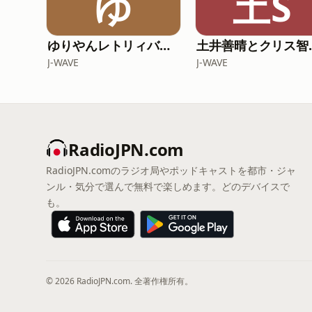
ゆ
土S
ゆりやんレトリィバァの最近どう？
土井善晴とクリス智子が料理を哲
J-WAVE
J-WAVE
RadioJPN.com
RadioJPN.comのラジオ局やポッドキャストを都市・ジャ
ンル・気分で選んで無料で楽しめます。どのデバイスで
も。
© 2026 RadioJPN.com. 全著作権所有。