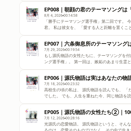
の弱さを見せられなかった女性なのではないか。 そんな葵の上に浮かんだテーマソング候補は二曲
EP008｜朝顔の君のテーマソングは
ひとつは、米米CLUBの『君がいるだけで』。 もし葵の上が、自分の本当の気持ちをもっと素直に伝えるこ
8月 4, 2026
00:14:58
とができていたら？ そんな「もしも」を考えたときに浮かびました。 そしてもう一曲が、Mr.Childrenの
「勝手にテーマソング選手権」第二回です。 今回取り上げるのは、光源氏が長年想い続けた女性、朝顔の
『名もなき詩』。 あるがままの自分で生きることの難しさ。 弱さを認めることの難しさ。 その世界観を重
君。 私は彼女を、 「愛する人と距離を置くことができた女性」 として読んでいます。 最初に思い浮かん
だのは、中島みゆきさんの『慟哭』。 言えない想いを抱えながら、一人で涙を流す。 そんな切なさが、朝
顔の君と重なりました。 ところが考えているうちに、もう一曲が浮かんできます。 郷ひろみさんの『言え
EP007｜六条御息所のテーマソング
ないよ』。 この歌が朝顔の君そのものだと言いたいわけではありません。 私が面白いと思ったのは、 「な
7月 29, 2026
00:19:54
ぜ朝顔の君を思い浮かべた瞬間、この歌が頭に流れたのか？」 ということでした
もし源氏物語の女性たちに、テーマソングを付けるとしたら？ そんな遊び心か
そして人間心理。 一見関係のないものをつなげてみると、人物の心がまた違って見えてきます。 私は、物
ング選手権」。 第一回は、嫉妬のあまり生霊となってしまった女性、六条御息所です。 最初に思い浮かん
語を通して人生を
だのは、山本リンダさんの『どうにもとまらない』。 理性では止めたいのに止められない。
息所の心と重なるように感じました。 ところが歌詞を読み返しているうちに、もう一曲が浮かびます。 石
EP006｜源氏物語は実はあなたの物
川さゆりさんの『天城越え』。 この歌が六条御息所そのものだと言いたいわけではありません。 私が面白
7月 18, 2026
00:23:32
いと思ったのは、 「なぜ私は六条御息所を思い浮かべた瞬間、この歌が頭に流れたのか？」 ということで
高校生の頃の私は、 源氏物語を読んでも、 「ただの浮気男の話じゃない？」 くらいにしか思っていません
した。 源氏物語と昭和歌謡。 一見まったく関係のない二つを重ねてみると、人間の感情が驚くほど立体的
でした。 でも、人生を重ねた今、同じ物語を読むと、まったく違う景色が見えてきます。 六条御息所。 朝
に見えてきます。 この番組では、
顔の君。 葵の上。 玉鬘。 明石の君。 藤壺の宮。 紫の上。 私はずっと、彼女たちを分析しているつもりで
した。 でも語れば語るほど、 「あれ？ これ私じゃない？」 と気づいてしまったのです。 嫉妬したことの
EP005｜源氏物語の女性たち②｜10
ある私。 素直になれなかった私。 運命を受け入れながら前へ進んだ私。 期待に応えようとしてきた私。
7月 12, 2026
00:28:16
彼女たちを見ていたつもりが、 実は、自分自身を見ていました。 だから私は何度読んでも源氏物語に飽き
光源氏の恋愛物語。 源氏物語というと、そんなイメージを持つ方が多いかもしれません。 でも私が惹かれ
ません。 1000年前の女性たちの物語ではなく、 今を生きる私たち自身の物語だからです。 私は、物語を
るのは、恋愛そのものではなく、その中で生きた女性たちの人生です。