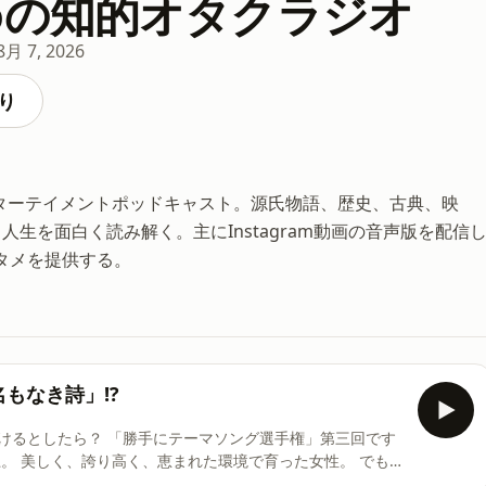
aitoの知的オタクラジオ
8月 7, 2026
り
エンターテイメントポッドキャスト。源氏物語、歴史、古典、映
生を面白く読み解く。主にInstagram動画の音声版を配信
タメを提供する。
名もなき詩」!?
ソング選手権」第三回です
育てられたからこそ、自分