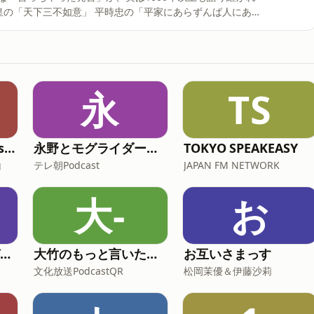
映画など
ます。 今回はその第一回。 1000年越
coaching）もぜひご覧ください。 --- stand.fmでは、この放
永
TS
。
NJPW Official English Podcast
永野とモグライダー芝のぐるり遠回り
TOKYO SPEAKEASY
g
テレ朝Podcast
JAPAN FM NETWORK
大-
お
武田砂鉄 ラジオマガジン「ラジマガエッセイ」
大竹のもっと言いたい放題 - 大竹まこと ゴールデンラジオ！
お互いさまっす
文化放送PodcastQR
松岡茉優＆伊藤沙莉