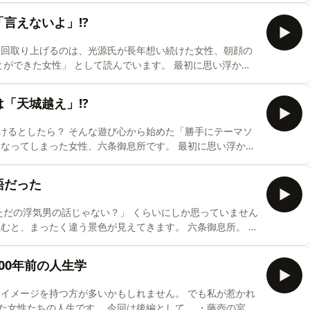
です。
「言えないよ」!?
ねてみると、葵の上という女性がまた違って見えてきました。 源氏物語。 音
は「天城越え」!?
。 源氏物語。 昭和歌謡。
ら始めた「勝手にテーマソ
読むのが好きです。 そして今回は、音楽を通して人物を読
 そんな六条御
語だった
歴史・古典・映画・音楽など、さまざまな作品をつなぎながら
00年前の人生学
 今回は後編として、 ・藤壺の宮 ・