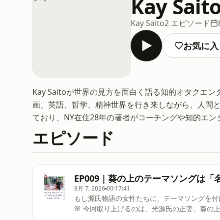
Kay S
Kay Saito
2 エピソード
お気に入
Kay Saitoが世界の見方を面白く語る知的オタク
画、英語、哲学、精神世界を行き来しながら、人間と人
ており、NY在住28年の著者がコーチングや知的エン
エピソード
EP009｜葵の上のテーマソングは「
8月 7, 2026
00:17:41
もし源氏物語の女性たちに、テーマソングを付けるとしたら？ 「勝手にテーマ
🌸 今回取り上げるのは、光源氏の正妻、葵の上。 美しく、誇り高く、恵まれた環境で育った女性。 でも私
は彼女を、単に「プライドの高い女性」とは思っていません。 むしろ、大切に