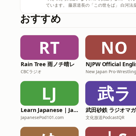
ています。 藤原道長の「この世をば」 白河法皇の「天下三不如意」 平時忠の「平家にあらずんば人にあら
ず」 歴史が面白いのは、出来事だけではありません。 人間の本音や権力者の心理、そして「言葉」の力
おすすめ
は、1000年経っても驚くほど変わらないのです。 このチャンネルでは、源氏物語、歴史、古典、
を通して、「世界の見方を面白く語る知的エンタメ」をお届けしてい
しの炎上を、一緒に楽しみましょう。 ※この配信はInstagramで公開している動画の音声版です。スライ
ド付きで見たい方はInstagram（@kay.saito.
RT
NO
送にいいね・コメント・レター送信ができます
Rain Tree 雨ノチ晴レ
CBCラジオ
New Japan Pro-Wrestlin
LJ
武ラ
Learn Japanese | JapanesePod101.com (Audio)
JapanesePod101.com
文化放送PodcastQR