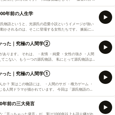
ら、その期
1000年前の人生学
語っている
 運命を受け入れながら前へ進んだ自分。 そして、期待に応えよ
に描かれた彼女たちの姿は、驚
ゃなかった｜究極の人間学②
愛 ・女性の強さ ・人間
語」として楽しんでいます。 あなたは、どの女性に一番共感しますか？ ぜひ最後ま
ゃなかった｜究極の人間学①
hannels/6a39ee2d5bc9e324d5784890
権力ゲーム ・
1000年前の三大発言
d.fmでは、この放送にいいね・コメント・レター送信ができま
bc9e324d5784890