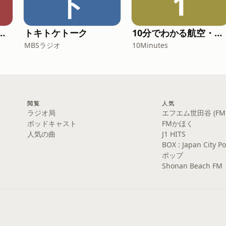
ト
1
学するポッドキャスト supported by ZOJIRUSHI
トキトケトーク
10分でわかる航空・宇宙ニュース
MBSラジオ
10Minutes
閲覧
人気
ラジオ局
エフエム世田谷 (FM S
ポッドキャスト
FMかほく
人気の曲
J1 HITS
BOX : Japan Cit
ポップ
Shonan Beach FM