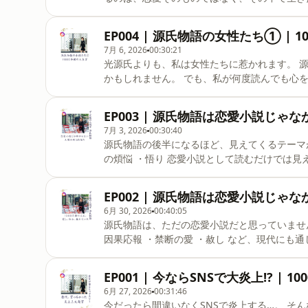
通して人生を読むのが好きです。 だから源氏
明石の君 ・紫の上 の3人を取り上げました。 禁断の愛と、その罪を背負って生きた女性。 美しさも教養も
ありながら、自分の価値を信じ切れなかった女性。 そして、誰もが理想とする女性でありなが
EP004 | 源氏物語の女性たち① | 
待に応え続ける苦しさを抱えた女性。 1000年前の物語なのに、 そこには今を生きる私たちにも通じる ・
7月 6, 2026
00:30:21
愛 ・罪悪感 ・自己価値 ・期待に応え続ける苦しさ が描かれています。 源氏物語の女性たちを
光源氏よりも、私は女性たちに惹かれます。 源氏物語というと、光源氏の恋愛小説というイメージが強い
つもりが、 気づけば、自分自身の人生を見ていました。 嫉妬したことのある自分。 素直になれなかった自
かもしれません。 でも、私が何度読んでも心を動かされるのは、そこに登場する女性たちです。 嫉妬に苦
分。
しんだ女性。 愛する人との距離を選んだ女性。 素直になれず、本音と態度の間で揺れた女性。 そして、自
分の運命を受け入れながら、自分の道を切り開いていった女性。 1000年前
EP003 | 源氏物語は恋愛小説じ
くほど現代を生きる私たちにも重なります。 今回は前編として、 ・六条御息所 ・朝顔の君 ・葵の上 ・玉
7月 3, 2026
00:30:40
鬘 の4人を取り上げながら、 「源氏物語は恋愛小説ではなく、人間学である」 という視点から語っていま
源氏物語の後半になるほど、見えてくるテーマがあります。 それは、 ・友情 ・純
す。 私は、物語を通して人生を読むのが好きです。だから源氏物語も、恋愛小説ではなく「人生を読む物
の煩悩 ・悟り 恋愛小説として読むだけでは見えてこない、もう一つの源氏物語。 私にとって源氏物語は、
人間学の教科書です。 1000年前の物語だからこそ、今の私たちの人生を映す鏡として読むことができま
す。 こちらはインスタグラムで公開した動画の音声版です。 --- stand.fmでは、この放送にいいね・コメ
EP002 | 源氏物語は恋愛小説じ
ント・レター送信ができます。 https://stand.fm/c
6月 30, 2026
00:40:05
源氏物語は、ただの恋愛小説だと思っていませんか？ 実はこの物語には、 ・人間のサガ ・
因果応報 ・禁断の愛 ・赦し など、現代にも通じる人間ドラマが描かれています。 今回は「源氏物語の読
み方12選」前半。 1000年前の人たちが、今の私たちと同じように悩み、愛し、葛藤していたことを、一緒
に読み解いていきます。 インスタグラムで公開した動画の音声版です。 続きを楽しみにしてくださる方
EP001 | 今ならSNSで大炎上!? | 
は、ぜひフォローしてください。 --- stan
6月 27, 2026
00:31:46
す。 https://stand.fm/channels/6a39ee2d5
今だったら間違いなくSNSで炎上する…。 そんな「言っちゃった発言」が、実は1000年以上も語り継がれ