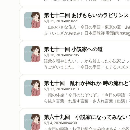
の人生哲学［出演］石坂歩（いしざかあゆみ）日本語教師 看護師Instagram⇨ ⁠⁠⁠⁠⁠⁠⁠⁠⁠⁠⁠⁠⁠⁠⁠⁠⁠⁠⁠⁠⁠⁠⁠
いきょうこ）Voicy・Podcast「ごはんとみそしる
第七十二回 あげもらいのラビリンス
⁠⁠⁠⁠⁠⁠⁠⁠⁠⁠⁠⁠⁠⁠⁠⁠⁠⁠⁠⁠⁠⁠⁠⁠⁠⁠⁠⁠⁠⁠⁠⁠⁠⁠⁠⁠⁠⁠⁠⁠⁠⁠⁠⁠@gohamiso⁠⁠
6月 25, 2026
00:36:21
・山の小さな住人・今日の季語・東京の夏・あ
歩（いしざかあゆみ）日本語教師 看護師Instagram⇨ ⁠⁠⁠⁠⁠⁠⁠⁠⁠⁠⁠⁠⁠⁠⁠⁠⁠⁠⁠⁠⁠⁠⁠⁠⁠⁠⁠⁠⁠⁠⁠⁠⁠⁠⁠⁠
Podcast「ごはんとみそしるAyurvedaのある暮らし」を配信Instagram⇨ ⁠⁠⁠⁠⁠⁠⁠⁠⁠
第七十一回 小説家への道
6月 18, 2026
00:41:05
語彙を増やしたい、、から始まった小説家ごっ
うございました。・今日の季語・モテるスズメ
み）日本語教師 看護師Instagram⇨ ⁠⁠⁠⁠⁠⁠⁠⁠⁠⁠⁠⁠⁠⁠⁠⁠⁠⁠⁠⁠⁠⁠⁠⁠⁠⁠⁠⁠⁠⁠⁠⁠⁠⁠⁠⁠⁠⁠⁠⁠⁠⁠@
そしるAyurvedaのある暮らし」を配信Instagram⇨ ⁠⁠⁠⁠⁠⁠⁠⁠⁠⁠⁠⁠⁠⁠⁠⁠⁠⁠⁠⁠⁠⁠⁠⁠⁠⁠⁠⁠⁠⁠
第七十回 乱れか揺れか 時の流れと
6月 12, 2026
00:33:13
・頭の体操「今日のなぞなぞ」・今日の季語・
ら抜き言葉・れ足す言葉・さ入れ言葉［出演］石坂
⁠⁠⁠⁠⁠⁠⁠⁠⁠⁠⁠⁠⁠⁠⁠⁠⁠⁠⁠⁠⁠⁠⁠⁠⁠⁠⁠⁠⁠⁠⁠⁠⁠⁠⁠⁠⁠⁠⁠⁠⁠@ayu_udon⁠⁠⁠⁠⁠⁠⁠⁠⁠⁠⁠⁠⁠
配信Instagram⇨ ⁠⁠⁠⁠⁠⁠⁠⁠⁠⁠⁠⁠⁠⁠⁠⁠⁠⁠⁠⁠⁠⁠⁠⁠⁠⁠⁠⁠⁠⁠⁠⁠⁠⁠⁠⁠⁠⁠⁠⁠⁠@gohamiso⁠⁠
第六十九回 小説家になってみない
6月 4, 2026
00:44:30
・今日の季語・お便り紹介✉️みゆきさん・小