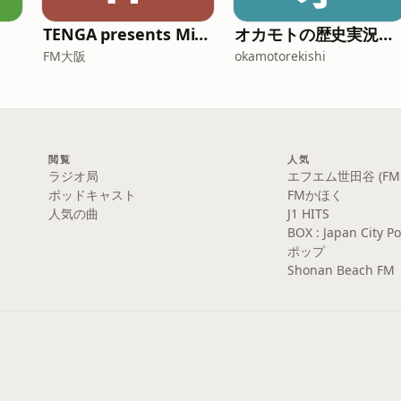
TENGA presents Midnight World Cafe 〜TENGA茶屋〜**
オカモトの歴史実況中継
FM大阪
okamotorekishi
閲覧
人気
ラジオ局
エフエム世田谷 (FM S
ポッドキャスト
FMかほく
人気の曲
J1 HITS
BOX : Japan Cit
ポップ
Shonan Beach FM