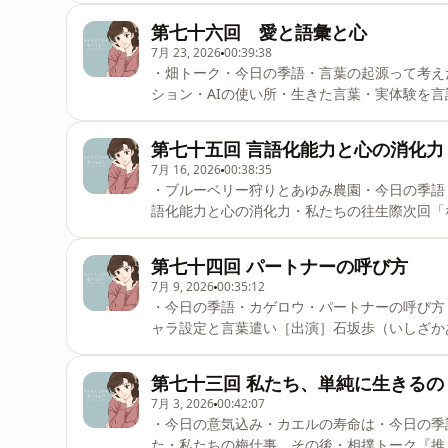
第七十六回 愛と語彙と心
7月 23, 2026
00:39:38
・畑トーク・今日の季語・言葉の起源って考え
ション・AIの使い所・生きた言葉・実体験を
の観察［出演］石坂歩（いしざかあゆみ）日本語教師 看護師Instagram⇨ ⁠⁠⁠⁠⁠⁠⁠⁠⁠⁠⁠⁠⁠⁠⁠⁠⁠⁠⁠⁠⁠⁠⁠⁠⁠⁠⁠⁠
ょうこ）Voicy・Podcast「ごはんとみそしるAyurvedaのある暮らし」を配信Instagra
第七十五回 言語化能力と心の消化力
7月 16, 2026
00:38:35
・ブルーベリー狩りとあゆみ農園・今日の季語
語化能力と心の消化力・私たちの往生際次回「
日本語教師 看護師Instagram⇨ ⁠⁠⁠⁠⁠⁠⁠⁠⁠⁠⁠⁠⁠⁠⁠⁠⁠⁠⁠⁠⁠⁠⁠⁠⁠⁠⁠⁠⁠⁠⁠⁠⁠⁠⁠⁠⁠⁠⁠⁠⁠⁠⁠⁠⁠⁠@a
るAyurvedaのある暮らし」を配信Instagram⇨ ⁠⁠⁠⁠⁠⁠⁠⁠⁠⁠⁠⁠⁠⁠⁠⁠⁠⁠⁠⁠⁠⁠⁠⁠⁠⁠⁠⁠⁠⁠⁠⁠⁠⁠⁠⁠⁠⁠
第七十四回 パートナーの呼び方
7月 9, 2026
00:35:12
・今日の季語・カゲロウ・パートナーの呼び方
ャラ設定と言葉遣い［出演］石坂歩（いしざかあゆみ）日本語教師 看護師Instagram⇨ ⁠⁠⁠⁠⁠⁠⁠⁠⁠⁠⁠⁠⁠⁠⁠⁠⁠⁠⁠⁠
日子（どいきょうこ）Voicy・Podcast「ごはん
⁠⁠⁠⁠⁠⁠⁠⁠⁠⁠⁠⁠⁠⁠⁠⁠⁠⁠⁠⁠⁠⁠⁠⁠⁠⁠⁠⁠⁠⁠⁠⁠⁠⁠⁠⁠⁠⁠⁠⁠⁠⁠⁠⁠⁠@gohamiso⁠⁠
第七十三回 私たち、単純に生きるの
7月 3, 2026
00:42:07
・今日の意気込み・カエルの寿命は・今日の季
た・私たちの梅仕事、その後・相撲トーク『推