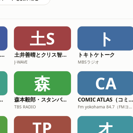
土S
ト
The Austin and Arthur Show｜生の英会話
土井善晴とクリス智子が料理を哲学するポッドキャスト supported by ZOJIRUSHI
トキトケトーク
J-WAVE
MBSラジオ
森
CA
マーウイカのとん・じん・ち！
森本毅郎・スタンバイ！
COMIC ATLAS（コミックアトラス）| 漫画podcast
TBS RADIO
Fm yokohama 84.7（FMヨコハマ）
TP
オ