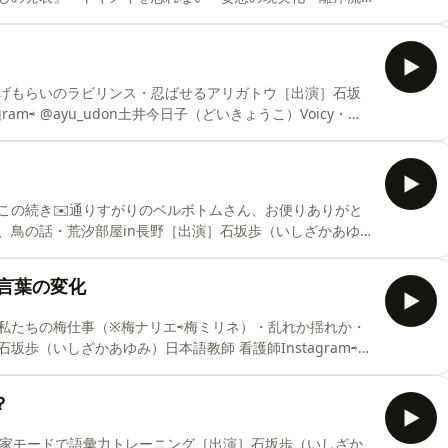
⁠⁠⁠⁠⁠⁠⁠⁠⁠⁠⁠⁠⁠⁠⁠⁠⁠⁠⁠⁠⁠@ayu_udon⁠⁠⁠⁠⁠⁠⁠⁠⁠⁠⁠⁠⁠⁠⁠⁠⁠⁠⁠⁠⁠⁠⁠⁠⁠⁠⁠⁠⁠⁠⁠⁠⁠⁠⁠⁠⁠⁠⁠⁠⁠⁠⁠⁠土井今日子（ど
Ayurvedaのある暮らし」を配信Instagram⇨
げもらいのラビリンス・忍ばせるアリガトウ［出演］石坂
⁠⁠⁠⁠⁠⁠⁠@ayu_udon⁠⁠⁠⁠⁠⁠⁠⁠⁠⁠⁠⁠⁠⁠⁠⁠⁠⁠⁠⁠⁠⁠⁠⁠⁠⁠⁠⁠⁠⁠⁠⁠⁠⁠⁠⁠⁠⁠⁠⁠⁠⁠⁠土井今日子（どいきょうこ）Voicy・
⁠⁠⁠⁠⁠⁠⁠⁠⁠⁠⁠⁠⁠⁠⁠⁠⁠⁠⁠⁠⁠⁠⁠⁠⁠⁠⁠⁠⁠⁠⁠⁠⁠⁠@gohamiso⁠⁠
この続き✉️通りすがりのベルボトムさん、お便りありがと
、鳥の話・荒汐部屋in長野［出演］石坂歩（いしざかあゆ
ayu_udon⁠⁠⁠⁠⁠⁠⁠⁠⁠⁠⁠⁠⁠⁠⁠⁠⁠⁠⁠⁠⁠⁠⁠⁠⁠⁠⁠⁠⁠⁠⁠⁠⁠⁠⁠⁠⁠⁠⁠⁠⁠⁠土井今日子（どいきょうこ）Voicy・Podcast「ごはんとみ
⁠⁠⁠⁠⁠⁠⁠⁠⁠⁠⁠⁠@gohamiso⁠⁠
言葉の変化
私たちの梅仕事（※梅ナリエ⇨梅ミリネ）・乱れか揺れか・
歩（いしざかあゆみ）日本語教師 看護師Instagram⇨
⁠⁠⁠⁠⁠⁠⁠⁠⁠⁠⁠⁠⁠⁠⁠⁠⁠⁠⁠⁠⁠⁠⁠⁠⁠⁠⁠⁠土井今日子（どいきょうこ）Voicy・Podcast「ごはんとみそしるAyurvedaのある暮らし」を
？
説家モードで語彙力トレーニング［出演］石坂歩（いしざか