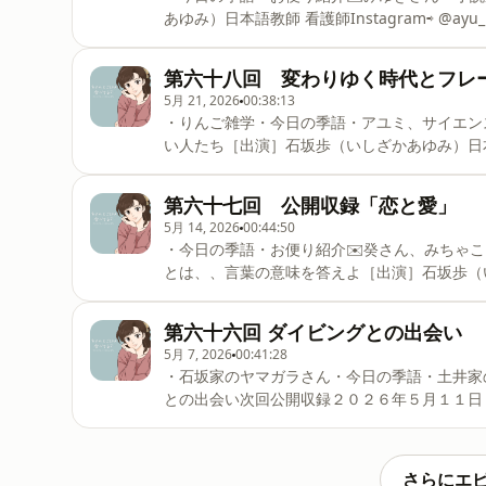
あゆみ）日本語教師 看護師Instagram⇨ ⁠⁠⁠⁠⁠⁠⁠⁠⁠⁠⁠⁠⁠⁠⁠⁠⁠⁠⁠⁠⁠⁠⁠⁠⁠⁠⁠⁠⁠⁠⁠⁠⁠⁠⁠⁠⁠⁠⁠
とみそしるAyurvedaのある暮らし」を配信Instagram⇨ ⁠⁠⁠⁠⁠⁠⁠⁠⁠⁠⁠⁠⁠⁠⁠⁠⁠⁠⁠⁠⁠⁠⁠⁠
第六十八回 変わりゆく時代とフレ
5月 21, 2026
00:38:13
・りんご雑学・今日の季語・アユミ、サイエン
い人たち［出演］石坂歩（いしざかあゆみ）日本語教師 看護師Instagram⇨ ⁠⁠⁠⁠⁠⁠⁠⁠⁠⁠⁠⁠⁠⁠⁠⁠⁠⁠⁠⁠
きょうこ）Voicy・Podcast「ごはんとみそしるAyurvedaのある暮らし」を配信In
第六十七回 公開収録「恋と愛」
5月 14, 2026
00:44:50
・今日の季語・お便り紹介✉️癸さん、みちゃ
とは、、言葉の意味を答えよ［出演］石坂歩（いし
⁠⁠⁠⁠⁠⁠⁠⁠⁠⁠⁠⁠⁠⁠⁠⁠⁠⁠⁠⁠⁠⁠⁠⁠⁠⁠⁠⁠⁠⁠⁠⁠⁠⁠⁠⁠⁠⁠@ayu_udon⁠⁠⁠⁠⁠⁠⁠⁠⁠⁠⁠⁠⁠⁠
配信Instagram⇨ ⁠⁠⁠⁠⁠⁠⁠⁠⁠⁠⁠⁠⁠⁠⁠⁠⁠⁠⁠⁠⁠⁠⁠⁠⁠⁠⁠⁠⁠⁠⁠⁠⁠⁠⁠⁠⁠⁠@gohamiso⁠⁠
第六十六回 ダイビングとの出会い
5月 7, 2026
00:41:28
・石坂家のヤマガラさん・今日の季語・土井家
との出会い次回公開収録２０２６年５月１１日（
歩（いしざかあゆみ）日本語教師 看護師Instagram⇨ ⁠⁠⁠⁠⁠⁠⁠⁠⁠⁠⁠⁠⁠⁠⁠⁠⁠⁠⁠⁠⁠⁠⁠⁠⁠⁠⁠⁠⁠⁠
Podcast「ごはんとみそしるAyurvedaのある暮らし」を配信Instagram⇨ ⁠⁠⁠⁠⁠⁠
さらにエ