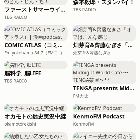
森本毅郎・スタンバイ！
ファーストサマーウイカのとん・じん・ち！
TBS RADIO
TBS RADIO
COMIC ATLAS（コミックアトラス）| 漫画podcast
畑芽育&齊藤なぎさ「オフはこんな感じ」
Fm yokohama 84.7（FMヨコハマ）
畑芽育&齊藤なぎさ
脳科学, 脳LIFE
TBS RADIO
TENGA presents Midnight World Cafe 〜TENGA茶屋〜**
FM大阪
オカモトの歴史実況中継
KenmoFM Podcast
okamotorekishi
KenmoFM