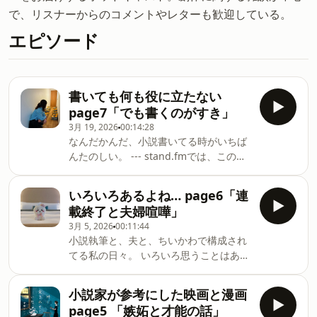
で、リスナーからのコメントやレターも歓迎している。
エピソード
書いても何も役に立たない
page7「でも書くのがすき」
3月 19, 2026
00:14:28
なんだかんだ、小説書いてる時がいちば
んたのしい。 --- stand.fmでは、この放
送にいいね・コメント・レター送信がで
きます。
いろいろあるよね… page6「連
https://stand.fm/channels/60ae5b38b82bc5e1f3497
載終了と夫婦喧嘩」
3月 5, 2026
00:11:44
小説執筆と、夫と、ちいかわで構成され
てる私の日々。 いろいろ思うことはある
けれど、作家は書くしかない。 ---
stand.fmでは、この放送にいいね・コメ
小説家が参考にした映画と漫画
ント・レター送信ができます。
page5 「嫉妬と才能の話」
https://stand.fm/channels/60ae5b38b82bc5e1f3497