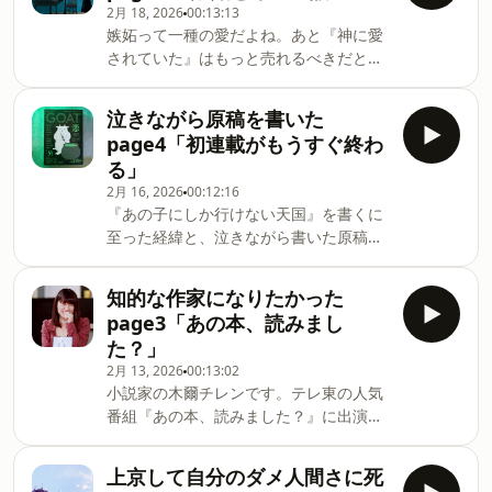
2月 18, 2026
00:13:13
嫉妬って一種の愛だよね。あと『神に愛
されていた』はもっと売れるべきだと思
ってる。 #小説 #小説家 --- stand.fmで
は、この放送にいいね・コメント・レタ
泣きながら原稿を書いた
ー送信ができます。
page4「初連載がもうすぐ終わ
https://stand.fm/channels/60ae5b38b82bc5e1f3497
る」
2月 16, 2026
00:12:16
『あの子にしか行けない天国』を書くに
至った経緯と、泣きながら書いた原稿は
いいものになる説。 #小説 #小説家 ---
stand.fmでは、この放送にいいね・コメ
知的な作家になりたかった
ント・レター送信ができます。
page3「あの本、読みまし
https://stand.fm/channels/60ae5b38b82bc5e1f3497
た？」
2月 13, 2026
00:13:02
小説家の木爾チレンです。テレ東の人気
番組『あの本、読みました？』に出演し
て思ったことなど話してます。 #小説 #
小説家 --- stand.fmでは、この放送にい
上京して自分のダメ人間さに死
いね・コメント・レター送信ができま