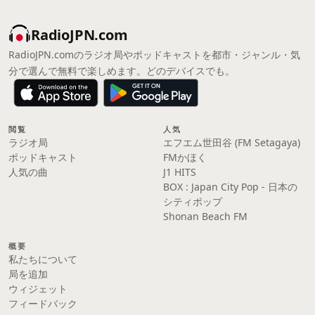
RadioJPN.com
RadioJPN.comのラジオ局やポッドキャストを都市・ジャンル・気
分で選んで無料で楽しめます。どのデバイスでも。
閲覧
人気
ラジオ局
エフエム世田谷 (FM Setagaya)
ポッドキャスト
FMかほく
人気の曲
J1 HITS
BOX : Japan City Pop - 日本の
シティポップ
Shonan Beach FM
概要
私たちについて
局を追加
ウィジェット
フィードバック