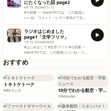
にたくなった話 page2
す。
4月 18, 2022
00:11:12
https://stand.fm/channels/60ae5b38b82bc5e1f3497
#小説家 --- stand.fmでは、この放送に
いいね・コメント・レター送信ができま
す。
https://stand.fm/channels/60ae5b38b82bc5e1f3497
ラジオはじめました
page1「文学フリマ」
1月 16, 2022
00:06:03
#はじめまして #文学フリマ #小説家 ---
stand.fmでは、この放送にいいね・コメ
ント・レター送信ができます。
おすすめ
https://stand.fm/channels/60ae5b38b82bc5e1f3497
トキトケトーク
10分でわかる航空・宇宙ニュース
MBSラジオ
10Minutes