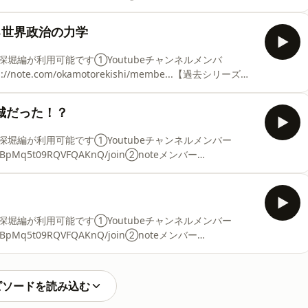
membership/join【過去シリーズ再生リスト】■エリザベス1世
=PLgCQL5fOUFsju3sjK3DkC47JNQcHatxgl■古代民族の興亡
る世界政治の力学
t=PLgCQL5fOUFshK75_ZOA7DqnA-saROvh0b■神聖ローマ帝国
CQL5fOUFsjgYs
堀編が利用可能です①Youtubeチャンネルメンバ
://note.com/okamotorekishi/membe...【過去シリーズ再
 ■古代民族の興亡 • 古代民族の興亡 ■神聖ローマ帝
 ■ざっくり史記 • ざっくり史記 ■古代メソポタミア • 古
城だった！？
くりロシア史 ■ヒトラーとナチ・ドイツ • ヒトラーとナ
■サピエンス全史 • サピエンス全史 ■一話完結シリー
堀編が利用可能です①Youtubeチャンネルメンバー
革 ■ヨコで見
xy9UBpMq5t09RQVFQAKnQ/join②noteメンバー
membership/join【過去シリーズ再生リスト】■エリザベス1世
=PLgCQL5fOUFsju3sjK3DkC47JNQcHatxgl■古代民族の興亡
t=PLgCQL5fOUFshK75_ZOA7DqnA-saROvh0b■神聖ローマ帝国
CQL5fOUFsjgYs
堀編が利用可能です①Youtubeチャンネルメンバー
xy9UBpMq5t09RQVFQAKnQ/join②noteメンバー
membership/join【過去シリーズ再生リスト】■エリザベス1世
=PLgCQL5fOUFsju3sjK3DkC47JNQcHatxgl■古代民族の興亡
t=PLgCQL5fOUFshK75_ZOA7DqnA-saROvh0b■神聖ローマ帝国
ピソードを読み込む
CQL5fOUFsjgYs