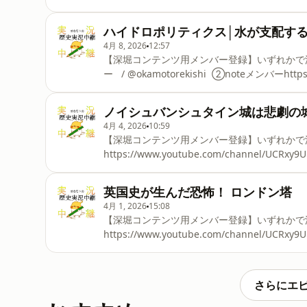
https://note.com/okamotorekishi/
https://www.youtube.com/playlist?list
ハイドロポリティクス│水が支配す
https://www.youtube.com/playlist?lis
4月 8, 2026
12:57
https://www.youtube.com/playlist?list=PLg
【深堀コンテンツ用メンバー登録】いずれかで深
ー / @okamotorekishi ②noteメンバーhttps
生リスト】■エリザベス1世 • エリザベス1世
国 • 神聖ローマ帝国 ■南北戦争 • 南北戦争
ノイシュバンシュタイン城は悲劇の
代メソポタミア史 ■ざっくりロシア史 • ざっ
4月 4, 2026
10:59
チ・ドイツ ■モンゴル帝国 • モンゴル帝国 
【深堀コンテンツ用メンバー登録】いずれかで深
ズ • 一話完結シリーズ ■宗教改革 • 宗教改
https://www.youtube.com/channel/UCR
https://note.com/okamotorekishi/
https://www.youtube.com/playlist?list
英国史が生んだ恐怖！ ロンドン塔
https://www.youtube.com/playlist?lis
4月 1, 2026
15:08
https://www.youtube.com/playlist?list=PLg
【深堀コンテンツ用メンバー登録】いずれかで深
https://www.youtube.com/channel/UCR
https://note.com/okamotorekishi/
https://www.youtube.com/playlist?list
https://www.youtube.com/playlist?lis
さらにエ
https://www.youtube.com/playlist?list=PLg