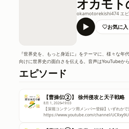
オカモト
okamotorekishi
474 エ
お気に入
『世界史を、もっと身近に』をテーマに、様々な年
向けに世界史の面白さを伝える。音声はYouTubeか
エピソード
【曹操伝②】 徐州侵攻と天子戦略
8月 1, 2026
19:03
【深堀コンテンツ用メンバー登録】いずれかで深
https://www.youtube.com/channel/UCR
https://note.com/okamotorekishi/
https://www.youtube.com/playlist?list