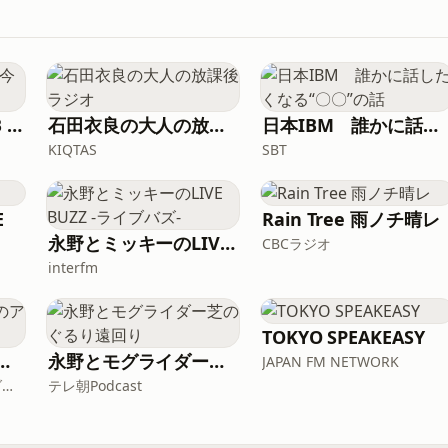
田村淳のNewsCLUB 今週のスゴい人
石田衣良の大人の放課後ラジオ
日本IBM 誰かに話したくなる“〇〇”の話
KIQTAS
SBT
E
Rain Tree 雨ノチ晴レ
永野とミッキーのLIVE BUZZ -ライブバズ-
CBCラジオ
interfm
TOKYO SPEAKEASY
乙女たちのアダルトーク
永野とモグライダー芝のぐるり遠回り
JAPAN FM NETWORK
結婚したい乙女たちのアダルトーク
テレ朝Podcast