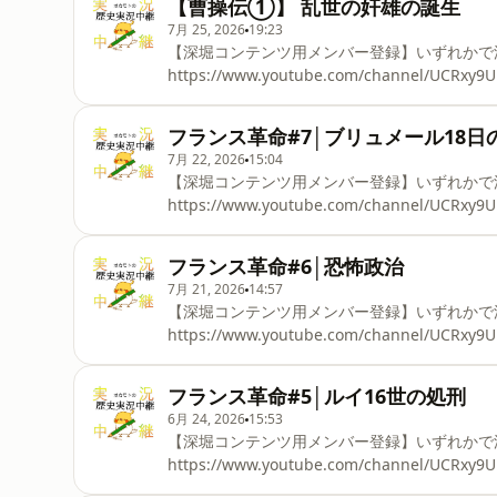
【曹操伝①】 乱世の奸雄の誕生
https://www.youtube.com/playlist?lis
7月 25, 2026
19:23
https://www.youtube.com/playlist?list=PLg
【深堀コンテンツ用メンバー登録】いずれかで深
https://www.youtube.com/channel/UCR
https://note.com/okamotorekishi/
https://www.youtube.com/playlist?list
フランス革命#7│ブリュメール18日
https://www.youtube.com/playlist?lis
7月 22, 2026
15:04
https://www.youtube.com/playlist?list=PLg
【深堀コンテンツ用メンバー登録】いずれかで深
https://www.youtube.com/channel/UCR
https://note.com/okamotorekishi/
https://www.youtube.com/playlist?list
フランス革命#6│恐怖政治
https://www.youtube.com/playlist?lis
7月 21, 2026
14:57
https://www.youtube.com/playlist?list=PLg
【深堀コンテンツ用メンバー登録】いずれかで深
https://www.youtube.com/channel/UCR
https://note.com/okamotorekishi/
https://www.youtube.com/playlist?list
フランス革命#5│ルイ16世の処刑
https://www.youtube.com/playlist?lis
6月 24, 2026
15:53
https://www.youtube.com/playlist?list=PLg
【深堀コンテンツ用メンバー登録】いずれかで深
https://www.youtube.com/channel/UCR
https://note.com/okamotorekishi/