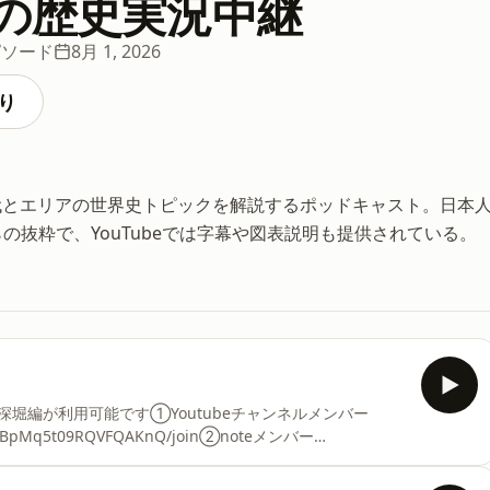
の歴史実況中継
ピソード
8月 1, 2026
り
代とエリアの世界史トピックを解説するポッドキャスト。日本
らの抜粋で、YouTubeでは字幕や図表説明も提供されている。
堀編が利用可能です①Youtubeチャンネルメンバー
xy9UBpMq5t09RQVFQAKnQ/join②noteメンバー
membership/join【過去シリーズ再生リスト】■エリザベス1世
=PLgCQL5fOUFsju3sjK3DkC47JNQcHatxgl■古代民族の興亡