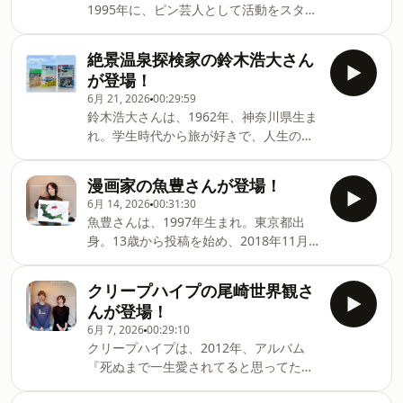
COLLEGEは毎週日曜日18:00から📻札幌
1995年に、ピン芸人として活動をスター
発売し、話題です。今回は、幅広く活躍
FM NORTH WAVE、東京J-WAVE、名古屋
トして以来、テレビ・YouTube・ラジオ
されているSUMIREさんの魅力に、吉岡
ZIP-FM、大阪 FM802、福岡CROSSFMの
などでご活躍！また、芸能界きっての映
里帆の視点で迫ります。番組SNSではゲ
絶景温泉探検家の鈴木浩大さん
JFL5局で放送中です。ラジオでは様々な
画ファンでもある永野さん！昨年は
ストとの写真もアップされています。番
が登場！
ジャンルのエキスパートにお話を伺うコ
『MAD MASK』で映画監督としてデビュ
組アカウントはこちらから👇▼UR
ーナーもお届けしていますので、ぜひこ
6月 21, 2026
00:29:59
ーされました。今回は、芸人としての活
LIFESTYLE COLLEGE 公式X&nbsp;🐦
鈴木浩大さんは、1962年、神奈川県生ま
ちらも聞いてみ
動や映画のお話・・・また、ライフスタ
▼UR LIFESTYLE COLLEGE 公式
れ。学生時代から旅が好きで、人生の半
イルまで。永野さんの「今」に迫りま
Instagram&nbsp;📷UR LIFE STLYE
分以上を、国内外の温泉旅に費やしてき
す。番組SNSではゲストとの写真もアッ
COLLEGEは毎週日曜日18:00から📻札幌
た「スペシャリスト」！これまでに52カ
プされています。番組アカウントはこち
漫画家の魚豊さんが登場！
FM NORTH WAVE、東京J-WAVE、名古屋
国、およそ1300か所の海外の温泉を訪れ
らから👇▼UR LIFESTYLE COLLEGE 公式
6月 14, 2026
00:31:30
ZIP-FM、大阪 FM802、福岡CROSSFMの
たという鈴木さんと、温泉旅へ・・・今
X&nbsp;🐦▼UR LIFESTYLE COLLEGE 公
魚豊さんは、1997年生まれ。東京都出
JFL5局で放送中です。ラジオ
回は皆さんと、ご一緒したいと思いま
式Instagram&nbsp;📷UR LIFE STLYE
身。13歳から投稿を始め、2018年11月
す。番組アカウントはこちらから👇▼UR
COLLEGEは毎週日曜日18:00から📻札幌
に『ひゃくえむ。』で連載デビュー。
LIFESTYLE COLLEGE 公式X&nbsp;🐦
FM NORTH WAVE、東京J-WAVE、名古屋
2000年に連載をスタートした「チ。−地
▼UR LIFESTYLE COLLEGE 公式
クリープハイプの尾崎世界観さ
ZIP-FM、大阪 FM802、福岡CROSSFMの
球の運動について−」は、数々の漫画賞
Instagram&nbsp;📷UR LIFE STLYE
んが登場！
JFL5局で放送中です。ラジオでは様々な
を受賞し、シリーズ累計発行部数 570万
COLLEGEは毎週日曜日18:00から📻札幌
ジャンルのエキス
6月 7, 2026
00:29:10
部を超える大ヒットシリーズとなってい
FM NORTH WAVE、東京J-WAVE、名古屋
クリープハイプは、2012年、アルバム
ます。今回は、唯一無二の存在、魚豊さ
ZIP-FM、大阪 FM802、福岡CROSSFMの
『死ぬまで一生愛されてると思ってた
んの魅力に、吉岡里帆の視点で迫ってみ
JFL5局で放送中です。ラジオでは様々な
よ』でメジャーデビュー。先日、5月27
たいと思います。番組SNSではゲストと
ジャンルのエキスパートにお話を伺うコ