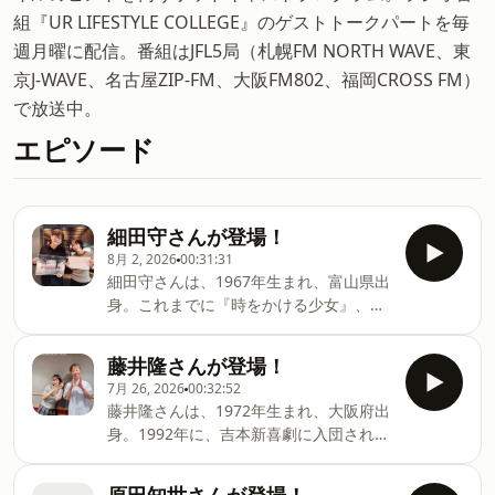
組『UR LIFESTYLE COLLEGE』のゲストトークパートを毎
週月曜に配信。番組はJFL5局（札幌FM NORTH WAVE、東
京J-WAVE、名古屋ZIP-FM、大阪FM802、福岡CROSS FM）
で放送中。
エピソード
細田守さんが登場！
8月 2, 2026
00:31:31
細田守さんは、1967年生まれ、富山県出
身。これまでに『時をかける少女』、
『おおかみこどもの雨と雪』、『未来の
ミライ』など、様々な作品を生み出して
藤井隆さんが登場！
いらっしゃいます。そんな細田守さんの
7月 26, 2026
00:32:52
映像世界を体感する展覧会「細田守の原
藤井隆さんは、1972年生まれ、大阪府出
点/展」現在、東京・京橋にある
身。1992年に、吉本新喜劇に入団され
CREATIVE MUSEUM TOKYOにて開催中
2000年に、シングル「ナンダカンダ」で
です。どんな内容になっているのでしょ
歌手デビュー。コメディアン、アーティ
う？吉岡里帆が伺います。番組SNSでは