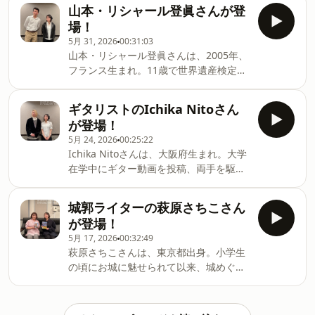
日には、新作EP『仮のまま定着したよう
の写真もアップされています。番組アカ
山本・リシャール登眞さんが登
ーナーもお届けしていますので、ぜひこ
な愛情で』をリリースされました。尾崎
ウントとはこちらから👇▼UR LIFESTYLE
場！
ちらも聞いてみてください。番組HP：
世界観さん、UR LIFESTYLE COLLEGEの
COLLEGE 公式X&nbsp;🐦▼UR
https://www.j-wav
5月 31, 2026
00:31:03
ご出演は、およそ９年ぶりです！その間
LIFESTYLE COLLEGE 公式
山本・リシャール登眞さんは、2005年、
の変化、進化・・・そして、新作EPのお
Instagram&nbsp;📷UR LIFE STLYE
フランス生まれ。11歳で世界遺産検定の
話など・・・いろいろと伺ってみたいと
COLLEGEは毎週日曜日18:00から📻札幌
最高位「マイスター」に当時史上最年少
思います。番組SNSではゲストとの写真
FM NORTH WAVE、東京J-WAVE、名古屋
で認定されて以来、様々なメディアで活
もアップされています。番組アカウント
ギタリストのIchika Nitoさん
ZIP-FM、大阪 FM802、福岡CROSSFMの
躍されていらっしゃいます。現在は、東
とはこちらから👇▼UR LIFESTYLE
が登場！
JFL5局で放送中です。ラジオでは様々な
京大学に通いながら世界遺産の魅力を発
COLLEGE 公式X&nbsp;🐦▼UR
5月 24, 2026
00:25:22
信されている山本・リシャール登眞さ
LIFESTYLE COLLEGE 公式
Ichika Nitoさんは、大阪府生まれ。大学
ん！普段はどんなライフスタイルを過ご
Instagram&nbsp;📷UR LIFE STLYE
在学中にギター動画を投稿、両手を駆使
されているのでしょう？伺ってみたいと
COLLEGEは毎週日曜日18:00から📻札幌
した独自の技術が海外で話題となり、キ
思います。番組SNSではゲストとの写真
FM NORTH WAVE、東京J-WAVE、名古屋
ャリアをスタート。そのテクニックと独
もアップされています。番組アカウント
城郭ライターの萩原さちこさん
ZIP-FM、大阪 FM802、福岡CROSSFMの
自の音楽センスは、世界のトップミュー
とはこちらから👇▼UR LIFESTYLE
が登場！
JFL5局で放送中です。ラジオでは様
ジシャンからも絶賛されています。今回
COLLEGE 公式X&nbsp;🐦▼UR
5月 17, 2026
00:32:49
は、今、最も世界に影響を与えるギタリ
LIFESTYLE COLLEGE 公式
萩原さちこさんは、東京都出身。小学生
スト、Ichika Nitoさんの素顔に迫りま
Instagram&nbsp;📷UR LIFE STLYE
の頃にお城に魅せられて以来、城めぐり
す！番組SNSではゲストとの写真もアッ
COLLEGEは毎週日曜日18:00から📻札幌
がライフワークに。現在は、お城にまつ
プされています。番組アカウントとはこ
FM NORTH WAVE、東京J-WAVE、名古屋
わる執筆業を中心に、講演・講座・イベ
ちらから👇▼UR LIFESTYLE COLLEGE 公
ZIP-FM、大阪 FM802、福岡CROSSFMの
ント、メディア出演などでお城の魅力を