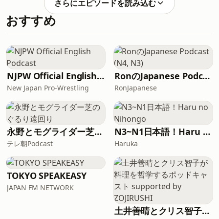
式X&nbsp;🐦▼UR LIFESTYLE COLLEGE
さらにエピソードを読み込む
JFL5局で放送中です。ラジオでは様々な
発信！唯一無二の存在として活躍されて
公式Instagram&nbsp;📷UR LIFE STLYE
ジャンルのエキス
おすすめ
いらっしゃいます。今回は、お城の世界
COLLEGEは毎週日曜日18:00から📻札幌
へ・・・皆さんとご一緒したいと思いま
FM NORTH WAVE、東京J-WAVE、名古屋
す。番組SNSではゲストとの写真もアッ
ZIP-FM、大阪 FM802、福岡CROSSFMの
プされています。番組アカウントとはこ
JFL5局で放送中です。ラジオでは様々な
ちらから👇▼UR LIFESTYLE COLLEGE 公
ジャンルのエキスパートにお話を伺うコ
式X&nbsp;🐦▼UR LIFESTYLE COLLEGE
ーナ
NJPW Official English Podcast
RonのJapanese Podcast (N4, N3)
公式Instagram&nbsp;📷UR LIFE STLYE
New Japan Pro-Wrestling
RonJapanese
COLLEGEは毎週日曜日18:00から📻札幌
FM NORTH WAVE、東京J-WAVE、名古屋
ZIP-FM、大阪 FM802、福岡CROSSFMの
JFL5局で放送中です。ラジオでは様々な
永野とモグライダー芝のぐるり遠回り
N3~N1日本語！Haru no Nihongo
ジャンルのエキスパートにお話を伺うコ
ーナーもお届けしていますの
テレ朝Podcast
Haruka
TOKYO SPEAKEASY
JAPAN FM NETWORK
土井善晴とクリス智子が料理を哲学するポッドキャスト supported by ZOJIRUSHI