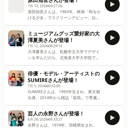
原田知世さんが登場！
スト、俳優、司会とマルチに活躍されて
ゲストとの写真もアップされています。
7月 19, 2026
00:27:29
いらっしゃいます。UR LIFESTYLE
番組アカウントはこちらから👇▼UR
原田知世さんは、1983年、映画「時をか
COLLEGEの出演は、およそ８年ぶり！
LIFESTYLE COLLEGE 公式X&nbsp;🐦
ける少女」でスクリーンデビュー。以
今回は、音楽のお話からライフススタイ
▼UR LIFESTYLE COLLEGE 公式
来、さまざまな作品に出演されると共
ルまで、いろいろと伺ってみたいと思い
Instagram&nbsp;📷UR LIFE STLYE
に、歌手としても、デビュー当時からコ
ます。番組SNSではゲストとの写真もア
ミュージアムグッズ愛好家の大
COLLEGEは毎週日曜日18:00から📻札幌
ンスタントにアルバムを発表。俳優・歌
ップされています。番組アカウントはこ
澤夏美さんが登場！
FM NORTH WAVE、東京J-WAVE、名古屋
手と、幅広く活躍されていらっしゃいま
ちらから👇▼UR LIFESTYLE COLLEGE 公
7月 12, 2026
00:29:16
ZIP-FM、大阪 FM802、福岡CROSSFMの
す。UR LIFESTYLE COLLEGEの出演は、
式X&nbsp;🐦▼UR LIFESTYLE COLLEGE
大澤夏美さんは、札幌市立大学でデザイ
JFL5局で放送中です。ラジオでは様
およそ9年ぶりです！ 番組SNSではゲ
公式Instagram&nbsp;📷UR LIFE STLYE
ンを学んだのち、北海道大学大学院で博
ストとの写真もアップされています。番
COLLEGEは毎週日曜日18:00から📻札幌
物館経営論をベースに、ミュージアムグ
組アカウントはこちらから👇▼UR
FM NORTH WAVE、東京J-WAVE、名古屋
ッズを研究！卒業後は会社員を経て、ミ
LIFESTYLE COLLEGE 公式X&nbsp;🐦
俳優・モデル・アーティストの
ZIP-FM、大阪 FM802、福岡CROSSFMの
ュージアムグッズ愛好家として活動をス
▼UR LIFESTYLE COLLEGE 公式
SUMIREさんが登場！
JFL5局で放送中です。ラジオでは様々な
タートされました。今回は、ミュージア
Instagram&nbsp;📷UR LIFE STLYE
ジ
7月 5, 2026
00:32:00
ムグッズの世界へ・・・皆さんとご一緒
COLLEGEは毎週日曜日18:00から📻札幌
SUMIREさんは、1995年生まれ、東京都
したいと思います。番組SNSではゲスト
FM NORTH WAVE、東京J-WAVE、名古屋
出身。2014年から雑誌『装苑』で専属モ
との写真もアップされています。番組ア
ZIP-FM、大阪 FM802、福岡CROSSFMの
デルを務め、モデルとしてはもちろん、
カウントはこちらから👇▼UR LIFESTYLE
JFL5局で放送中です。ラジオでは様々な
俳優としても、映画やドラマなどで活躍
COLLEGE 公式X&nbsp;🐦▼UR
芸人の永野さんが登場！
ジャンルのエキスパートにお話を伺うコ
されていらっしゃいます。また、2023年
LIFESTYLE COLLEGE 公式
ーナーもお届けしていますので
6月 28, 2026
00:33:27
には、アーティストとして、初の個展を
Instagram&nbsp;📷UR LIFE STLYE
永野さんは、1974年、宮崎県生まれ。
開催！昨年は絵本『ほろほろもみじ』を