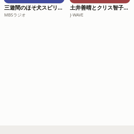
三遊間のほそ犬スピリッツ
土井善晴とクリス智子が料理を哲学するポッドキャスト supported by ZOJIRUSHI
MBSラジオ
J-WAVE