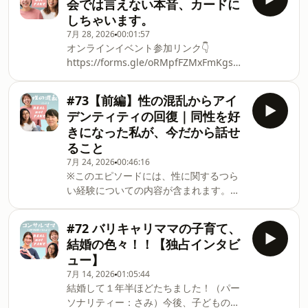
会では言えない本音、カードに
の混乱、そして同性を好きになった経験
しちゃいます。
について、これまでの歩みを率直に語っ
7月 28, 2026
00:01:57
てくださいました。簡単に答えを出すの
オンラインイベント参加リンク👇
ではなく、一人の人がどのような葛藤を
https://forms.gle/oRMpfFZMxFmKgsks6
通り、イエスによって自分自身を取り戻
ーーーーーーーークリスチャン同士で
していったのかを丁寧に伺います。ま
も、恋愛観や結婚観について本音で話す
た、同性を好きになった人に対して、家
#73【前編】性の混乱からアイ
機会は、意外と少ないかもしれません。
族や友人、教会の人たちはどのように寄
デンティティの回復｜同性を好
普段はなかなか話せない本音や、信仰の
り添えるのかについても、当事者として
きになった私が、今だから話せ
葛藤、弱さや失敗を安心して分かち合え
感じてきたことをお話しいただきまし
ること
る「クリスチャン版本音カードゲーム」
た。否定することでも、無理に答えを決
7月 24, 2026
00:46:16
を作ることになりました！今回は、カー
めつけることでもなく、まずその人の声
※このエピソードには、性に関するつら
ドの名前や質問内容を皆さんと一緒に考
に耳を傾けること。たまえさんの言葉を
い経験についての内容が含まれます。ご
えるオンラインイベントを開催します！
通して、性の葛藤やアイデンティティ、
自身の心の状態に合わせてご視聴くださ
📅 2026年8月14日（金）💬 20:00〜 雑談
そして人に寄り添うということを一緒に
い。今回のゲストは、たまえさん。幼い
会🃏 20:30〜 ブレストスタート📍 オンラ
考えるエピソードです。性の混乱で悩む
#72 バリキャリママの子育て、
頃から抱えてきた性にまつわる深い傷、
イン（Zoom）一緒にこの「本音を話す
人に向けたホー
結婚の色々！！【独占インタビ
自分の性やアイデンティティへの混乱、
ムーブメント」に参加されたい方は、以
ュー】
そして同性を好きになった経験につい
下のリンクからぜひお申し込みください
7月 14, 2026
01:05:44
て、これまでの歩みを率直に語ってくだ
👇
結婚して１年半ほどたちました！（パー
さいました。簡単に答えを出すのではな
ソナリティー：さみ）今後、子どものこ
く、一人の人がどのような葛藤を通り、