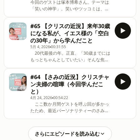
今回のゲストは塚本博希さん。テーマは
赦そうとする神様の愛」の大きさに触れ
ト、公式LINEへのお便りお待ちしていま
「笑いの神学」。笑いやツッコミは、た
られる回でした。【タイムライ
す！ ⁠⁠⁠⁠⁠⁠https://lin.ee/v7Rh42n⁠⁠⁠⁠⁠⁠ 【ファシリ
だ人を面白がらせるものではなく、相手
ン】 02:06 お二人の自己紹介・活動につ
テーター紹介】さみ北海道在住。17歳か
をよく見て、受け止めて、関わる「愛の
いて03:12 アートのバックグラウンドに
#65 【クリスの近況】来年30歳
らYouTubeで自殺願望のある方々向けに
かたち」。今回のエピソードでは、笑い
ついて 金継ぎ・版画06:02 クリスチャ
になる私が、イエス様の「空白
希望のメッセージを歌などで発信。現在
と福音のつながり、人を愛することとし
ンになったのはいつ？シンガポールでの
では、オンラ
の30年」から学んだこと
てのツッコミ、そしてクリスチャンが笑
エピソード11:07 恋愛関係になりたくな
5月 4, 2026
00:31:55
いをどう捉えられるのかについて、楽し
くて何年も音信不通になった話15:01 ま
20代最後の年。正直、「30歳までには
く深く語り合いました。笑うことの中
た関係が繋がったきっかけ・この人は運
もっとちゃんとしていたい」そんな焦り
に、福音が見えてくる。そんな新しい視
命！？19:28 夫婦関係も何もかも順調だ
がたまに湧き出ます笑でも、イエス様も
点をもらえる回です。ぜひお聴きくださ
と思ってた21:40 結婚の危機 結婚の外で
30歳になるまで、聖書に大きく記録され
い！【タイムライン】 01:26 ジョージの
#64 【さみの近況】クリスチャ
他人を魅力的に感じてしまう葛藤25:39
るような働きはまだ始めていなかった。
笑いって良い笑いだよね。人を傷つけな
性の混乱・間違って受け取ったアイデン
ン夫婦の喧嘩（今回学んだこ
人の目に見える実績はなくても、家族を
いで出来るのは昔から？03:56 「いい」
ティティ27:46 心の声との闘い
と）
支え、日々を誠実に生き、天のお父さん
笑いと「わるい」笑いの違いって？
4月 24, 2026
00:54:22
の御心の中を歩んでいました。30歳にな
05:44 恥かく状況を言うから、良い笑い
ここ数か月間ゲストを呼ぶ回が多かっ
る前に、何者かにならなきゃいけないん
にしてみて（笑）08:11 聖書的に笑いを
たため、最近パーソナリティーのさみが
じゃない。神様の前で、今日も誠実に生
語るってどういうこと？恥からの救い
どうしているかについて話しました！
きられたらそれでいいなと思います
09:47 お義母さんとのプチエピソード・
（次回はくりすの回になります♪お楽し
^^【タイムライン】00:00–00：52
関西以外では「天然だね」は悪口!?11:05
みに！） 結婚してから１年半経ちまし
Intro00:53–03:30 クリス近況：初いちご
「天然」は高価で尊い13:40 笑いは使い
さらにエピソードを読み込む
た。お互いクリスチャンであっても、夫
狩り＆スターナイトに感動03：31–06:35
方