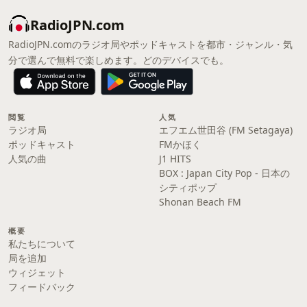
RadioJPN.com
RadioJPN.comのラジオ局やポッドキャストを都市・ジャンル・気
分で選んで無料で楽しめます。どのデバイスでも。
閲覧
人気
ラジオ局
エフエム世田谷 (FM Setagaya)
ポッドキャスト
FMかほく
人気の曲
J1 HITS
BOX : Japan City Pop - 日本の
シティポップ
Shonan Beach FM
概要
私たちについて
局を追加
ウィジェット
フィードバック