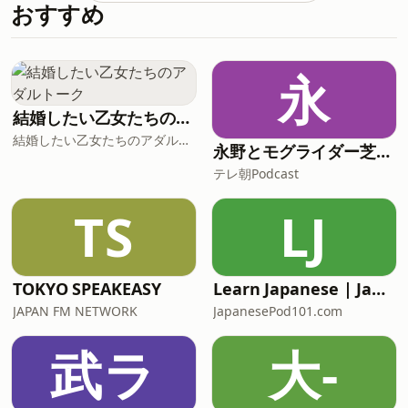
おすすめ
婦のすれ違いは時々おきます。そんな中
食トーク：スイートポテト作りシェア
で学んだことをシェアしました。【タイ
06:36–07:42 映画『キングオブキング
ムライン】00:00 - preview &amp;
ス』感想07:43–12:09 ドラマ「The
intro00:44 - 挨拶 02:20 - １日で3万歩歩
Chosen」魅力12:10-14:20 「The
永
いた04:34 - ユニバでハプニング！？信
Chosen」との出会いと現在14:21–
仰働かせた話ｗ07:30 - 10年以上ぶりに
18:48 ボルダリングの面白さ
結婚したい乙女たちのアダルトーク
水泳を再開 / ピラティスと水泳の相性が
結婚したい乙女たちのアダルトーク
良い10:44 - 英検１級受けてみてどうだ
永野とモグライダー芝のぐるり遠回り
った？自信を持つことについて15:07 -
テレ朝Podcast
さみが購入した運動器具16:04 - 牧師の
子どものキャンプに参加して ナイ
TS
LJ
トdeライトのエノクさんと人狼した話
19:08 - REALnotFAKEのスタッフを１０
名ほど面
TOKYO SPEAKEASY
Learn Japanese | JapanesePod101.com (Audio)
JAPAN FM NETWORK
JapanesePod101.com
武ラ
大-