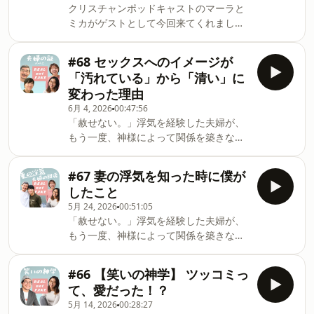
運営。2021年から性教育講演会団体の代
クリスチャンポッドキャストのマーラと
た！念願のコラボ！REAL not FAKE
表を務める。食事の時間前ではなく、夜
ミカがゲストとして今回来てくれまし
&amp; Jesus&#39; Princess がコラボ撮
中に料理するのが楽しい。クリス東京在
た！2人の人生が神様によって、どう変
影をしました♪来てくださった方々あり
住。若者クリスチャンの伝道団体をチー
えられたのかという証をしてくれまし
がとうございます！会えて本当に嬉しか
#68 セックスへのイメージが
ムで運営。猫、散歩、旦那と一緒にふざ
た。感動して泣きそうになった～！是非
ったです。 今回は、来てくださった方の
けるのが好き。
「汚れている」から「清い」に
二人のことをフォローしてねクリスチャ
質問を元に、恋愛、結婚、仕事について
変わった理由
ンポッドキャストのInfo : Instagram /
話しました！ジーザスプリンセスをフォ
6月 4, 2026
00:47:56
Apple podcast / Spotify / YouTube
ローしてねYouTube:
「赦せない。」浮気を経験した夫婦が、
https://linktr.ee/ChristianPodcast?
https://www.youtube.com/@UC7xU1VDxhIH6-
もう一度、神様によって関係を築きなお
utm_source=linktree_profile_share&amp;ltsid=e98e6
II1exqAzrg Instagr
す証パート2。栄太郎さん・玉江さんご
83b8-4ba4-a862-1fc4fde138f2【タイム
夫婦をゲストにお迎えし、セックスに対
ライン】(00:55) オープニング：クリスチ
#67 妻の浮気を知った時に僕が
するイメージが変えられた話、苦手だっ
ャンポッドキャストのお二人が登場
したこと
た仕事が好きになった証、自分を縛って
(02:21) マーラとミカの自己紹介(05:45)
5月 24, 2026
00:51:05
いたものから自由になった話を赤裸々に
中学時代：居場所を失ったミカの証
「赦せない。」浮気を経験した夫婦が、
シェアしてくださいました。ぜひ聴いて
(12:26) 15個のピアス：自傷行為の裏に
もう一度、神様によって関係を築きなお
いただきたい回です。性の混乱で悩む人
あった本音(16
す証。今回は、栄太郎さん・玉江さんご
に向けたホームページ
夫婦をゲストにお迎えし、お二人の歩み
https://www.okaerinasai-jp.com/えい
#66 【笑いの神学】 ツッコミっ
を、包み隠さずお話ししていただきまし
たろうさんとたまえさんの証動画
て、愛だった！？
た。正直、苦しくなるくらい刺さるし、
https://www.youtube.com/watch?
5月 14, 2026
00:28:27
涙が出るし、それと同時に、「それでも
v=Jze16sITQL4みなさんからのコメン