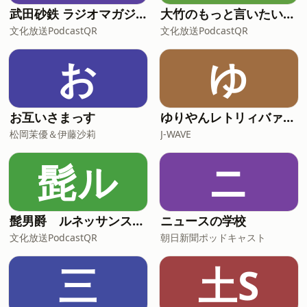
武田砂鉄 ラジオマガジン「ラジマガエッセイ」
大竹のもっと言いたい放題 - 大竹まこと ゴールデンラジオ！
文化放送PodcastQR
文化放送PodcastQR
お
ゆ
お互いさまっす
ゆりやんレトリィバァの最近どう？
松岡茉優＆伊藤沙莉
J-WAVE
髭ル
ニ
髭男爵 ルネッサンスラジオ
ニュースの学校
文化放送PodcastQR
朝日新聞ポッドキャスト
三
土S