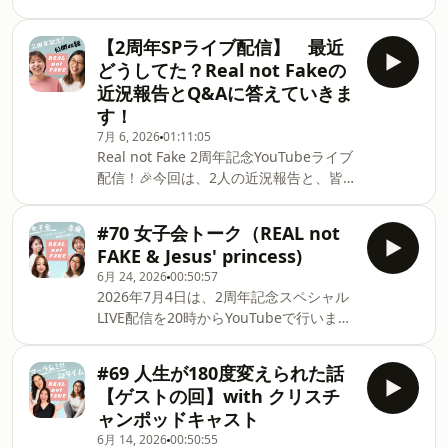
ととか子育てとかについて考える中で、
イエスによって自分自身を取り戻してい
今回、コンサルのお仕事をしながら子育
ったのかを丁寧に伺います。また、同性
【2周年SPライブ配信】 最近
てをされている方をお呼びして、私が気
を好きになった人に対して、家族や友
どうしてた？Real not Fakeの
になっていることを沢山聞いてみまし
人、教会の人たちはどのように寄り添え
近況報告とQ&Aに答えていきま
た！めっちゃ参考になったこと沢山ある
るのかについても、当事者として感じて
す！
ので、是非聴いてみてほしい！！みなさ
きたことをお話しいただきました。否定
7月 6, 2026
01:11:05
んからのコメント、公式LINEへのお便り
することでも、無理に答えを決めつける
Real not Fake 2周年記念YouTubeライブ
お待ちしています！
ことでもなく、まずその人の声に耳を傾
配信！🎉今回は、2人の近況報告と、皆
⁠⁠⁠⁠⁠⁠https://lin.ee/v7Rh42n【タイムスタン
けること。たまえさんの言葉を通して、
さんからいただいた質問に答える
プ】01:13 自己紹介｜コンサルのお仕
性の葛藤やアイデンティティ、そして人
Q&amp;Aをお届けします！いつも聴い
事・3人の子育て・カウンセリング04:23
に寄り添うということを一緒に考えるエ
#70 女子会トーク（REAL not
てくださっている皆さん、応援してくだ
子ども嫌いで長年避妊してた過去09:27
ピソードです。性の混乱で悩む人に向け
FAKE & Jesus' princess)
さっている皆さん、本当にありがとうご
どうして子ども大好きになった？11:05
たホームペー
6月 24, 2026
00:50:57
ざいます。3年目もどうぞよろしくお願
子どもを産んでよかった？｜経済的な不
2026年7月4日は、2周年記念スペシャル
いします！みなさんからのコメント、公
安はなかった？ 14:44 バリキャリと子育
LIVE配信を20時からYouTubeで行いま
式LINEへのお便りお待ちしています！
ては両立できる？ 17:19 人に頼る勇気・
す！リアルタイムで質問できるチャン
⁠⁠⁠⁠⁠⁠https://lin.ee/v7Rh42n⁠⁠⁠⁠⁠⁠ 【ファシリテー
もっと周りの人に頼っていい 21:11 日常
ス！？ぜひ以下のリンクからご参加くだ
ター紹介】さみ北海道在住。17歳から
で使えるコンサルアドバイス26:33 なぜ
#69 人生が180度変えられた話
さい☺️
YouTubeで自殺願望のある方々向けに希
お願い
【ゲストの回】with クリスチ
https://youtube.com/channel/UCU_r1sohq76Y9fuRkH
望のメッセージを歌などで発信。現在で
ャンポッドキャスト
wCg?si=XWpnwDl39cKCAHI9REAL not
は、オンライン無償悩み相談をチームで
6月 14, 2026
00:50:55
FAKEで女子会公開撮影イベントをしまし