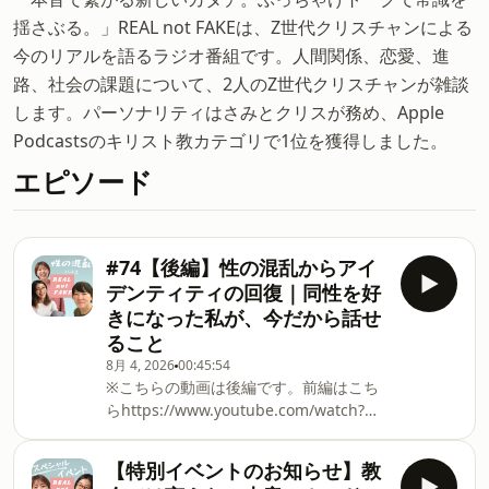
揺さぶる。」REAL not FAKEは、Z世代クリスチャンによる
今のリアルを語るラジオ番組です。人間関係、恋愛、進
路、社会の課題について、2人のZ世代クリスチャンが雑談
します。パーソナリティはさみとクリスが務め、Apple
Podcastsのキリスト教カテゴリで1位を獲得しました。
エピソード
#74【後編】性の混乱からアイ
デンティティの回復｜同性を好
きになった私が、今だから話せ
ること
8月 4, 2026
00:45:54
※こちらの動画は後編です。前編はこち
らhttps://www.youtube.com/watch?
v=QIaoK...今回のゲストは、たまえさ
ん。幼い頃から抱えてきた性にまつわる
【特別イベントのお知らせ】教
深い傷、自分の性やアイデンティティへ