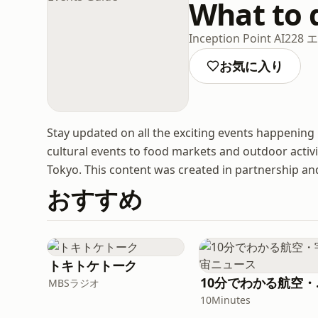
What to 
Inception Point AI
228
お気に入り
Stay updated on all the exciting events happening 
cultural events to food markets and outdoor activi
Tokyo. This content was created in partnership and w
おすすめ
トキトケトーク
10分
MBSラジオ
10Minutes