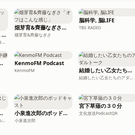
脳科学, 脳LIFE
畑芽育&齊藤なぎさ「オフはこんな感じ」
TBS RADIO
COMIC ATLAS（コミックアトラス）| 漫画podcast
畑芽育&齊藤なぎさ
Fm yokohama 84.7（FMヨコハマ）
トの歴史実況中継
KenmoFM Podcast
結婚したい乙女たちのアダルトーク
KenmoFM
結婚したい乙女たちのアダルトーク
宮下草薙の３０分
N1 日本語ききはじめ
小泉進次郎のポッドキャスト
文化放送PodcastQR
日本語ききはじめ N1 Nippon KiKi Hajime
小泉進次郎