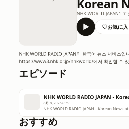
Korean 
NHK WORLD-JAPAN
1 
お気に入
NHK WORLD RADIO JAPAN의 한국어 뉴스 서비
https://www3.nhk.or.jp/nhkworld/에서 확인할 수
エピソード
NHK WORLD RADIO JAPAN - Korean
8月 8, 2026
9:59
NHK WORLD RADIO JAPAN - Korean News at 1
おすすめ