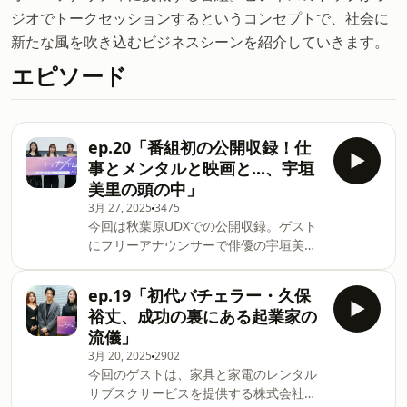
ジオでトークセッションするというコンセプトで、社会に
新たな風を吹き込むビジネスシーンを紹介していきます。
エピソード
ep.20「番組初の公開収録！仕
事とメンタルと映画と...、宇垣
美里の頭の中」
3月 27, 2025
3475
今回は秋葉原UDXでの公開収録。ゲスト
にフリーアナウンサーで俳優の宇垣美里
さんを迎えてお送りしました。番組で
は、宇垣さんが仕事論、映画への愛を語
ep.19「初代バチェラー・久保
るだけでなく、素顔に迫る質問にもお答
裕丈、成功の裏にある起業家の
えいただいています。 ●宇垣さんが執筆
流儀」
を仕事にした理由は？●アナウンサー時
3月 20, 2025
2902
代の仕事について●強いメンタルになる
今回のゲストは、家具と家電のレンタル
には？●これから挑戦してみたい仕事
サブスクサービスを提供する株式会社
は？●映画『マッドマックス』シリーズ