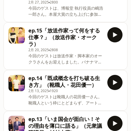
2月 27, 2025
2800
人●ユニクロのフリースヒットの秘密●
gallery.net/projects/amamusu 番組の
今回のゲストは、博報堂 執行役員の嶋浩
ファミマの店舗に立って気がついたこと
感想は以下メール：tj@1242.comSee
一郎さん。本屋大賞の立ち上げに参加
●澤田さんとドネーション●一番ハード
omnystudio.com/listener for privacy
し、様々な企画に関わってきた嶋さん。
シングスだった思い出は？●コンビニで
information.
よい企画とはなにか、企画を生み出す思
絶対買うものは？●松任谷由実さんとの
ep.15「放送作家って何をする
考法を伺いました。●本屋大賞が生まれ
交流...などについて話しています。番組
仕事？」（放送作家・オーク
たきっかけ●嶋さんが書店をはじめた理
の感想は以下メール：tj@1242.comSee
ラ）
由●良い企画は発見が大切●いい本屋と
omnystudio.com/listener for privacy
2月 20, 2025
2808
は？●嶋さんが一番好きな本は？●ディ
information.
今回のゲストは放送作家・脚本家のオー
ナーショーに行ってみたら
クラさんをお迎えしました。バナナマン
&hellip;●Appleの絵文字で起きたこと番
や東京03のコントライブを手がける一
組の感想はこちらまでメール：
方、テレビドラマの脚本家としても活躍
tj@1242.comSee
ep.14「既成概念を打ち破る生
されているオークラさんに放送の世界に
omnystudio.com/listener for privacy
き方」（靴職人・花田優一）
足を踏み入れたきっかけや、人気番組の
information.
2月 13, 2025
1920
裏側、そしてこれからの展望について伺
今回のゲストは靴職人の花田優一さん。
いました。 ●放送作家は日本にしかいな
靴職人という枠にとどまらず、アートや
い職業●インプットどうしてる？●若い
タレント活動など、多彩な才能を発揮さ
頃刺激を受けた東京のカルチャー●バナ
れている花田さんと、自身のルーツや、
ナマンとのエピソード●面白く伝えるこ
ep.13「いま国会が面白い！そ
靴職人としての活動について、深く掘り
とのコツ●バラエティ番組の企画の生み
の理由を薄口に語る」（元衆議
下げてお話を伺いました。●15歳でなぜ
出し方●嬉しかった仕事は？●SNSとの