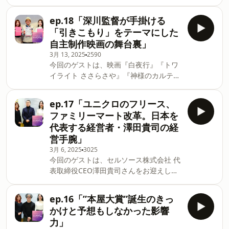
CLAS代表取締役・久保裕丈さん。経営者
の魅力●俳優としてこれから挑戦したい
としてだけでなく、『バチェラー・ジャ
役柄は？●健康を保つ秘訣は？●好きな
ep.18「深川監督が手掛ける
パン シーズン１』初代バチェラーとして
タイプは？●冷蔵庫の中にいつも入って
「引きこもり」をテーマにした
もおなじみの久保さんに起業についてた
いるものは？●よく聴くミュージカルの
自主制作映画の舞台裏」
っぷり伺いました。 ●東大合格のために
サントラ●新卒1年目に忘れられないで
3月 13, 2025
2590
坊主頭!?●バチェラー・ジャパン出演の
きごと 番組の感想は以下メール：
今回のゲストは、映画『白夜行』『トワ
きっかけ●久保流・迷った時の選択方法
tj@1242.comSee
イライト ささらさや』『神様のカルテ』
●起業家として腹を括った理由●CLASっ
omnystudio.com/listener for privacy
シリーズなどでメガホンを撮った映画監
てどんなサービス？●CLASのビジョン●
information.
督の深川栄洋さん。深川監督をお迎えし
これからの起業家へアドバイス●子供の
ep.17「ユニクロのフリース、
て、監督が現在制作中の新作『あなたの
頃、将来の夢はなかった●一番うれしか
ファミリーマート改革。日本を
息子ひき出します！』の裏側、映画監督
った思い出は？●『バチェラー・ジャパ
代表する経営者・澤田貴司の経
のルーツに迫る話などを伺っています。
ン』に出演して良かったこと 番組の感想
営手腕」
●はじめて作った自主制作映画について
は以下メール：tj@1242.comSee
3月 6, 2025
3025
●引きこもりをテーマにした自主制作映
omnystudio.com/listener for privacy
今回のゲストは、セルソース株式会社 代
画で起きたトラブル●映画の資金問題●
information.
表取締役CEO澤田貴司さんをお迎えし
尊敬している映画監督は？●深川監督の
て、澤田さんが在籍したユニクロ、ファ
忘れられない思い出●映画監督と経営者
ミリーマートでの出来事を伺いました。
の共通点●これだけは誰にも負けないこ
ep.16「”本屋大賞”誕生のきっ
●ユニクロは4年で辞めようと思ってい
と●敵わないと思った映画●深川監督の
かけと予想もしなかった影響
た●独立後、支援を求めて試行錯誤●ク
将来の夢は？ 深川監督の最新作について
力」
リスピー・クリーム・ドーナツの仕掛け
詳しくはhttps://motion-