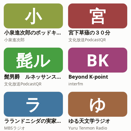
小
宮
小泉進次郎のポッドキャスト
宮下草薙の３０分
小泉進次郎
文化放送PodcastQR
髭ル
BK
髭男爵 ルネッサンスラジオ
Beyond K-point
文化放送PodcastQR
interfm
ラ
ゆ
ラランドニシダの実家には帰らない
ゆる天文学ラジオ
MBSラジオ
Yuru Tenmon Radio