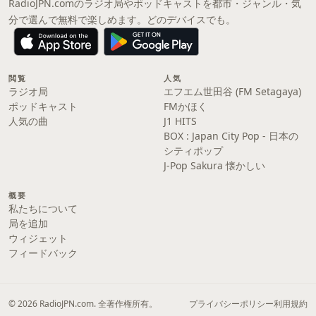
RadioJPN.comのラジオ局やポッドキャストを都市・ジャンル・気
分で選んで無料で楽しめます。どのデバイスでも。
閲覧
人気
ラジオ局
エフエム世田谷 (FM Setagaya)
ポッドキャスト
FMかほく
人気の曲
J1 HITS
BOX : Japan City Pop - 日本の
シティポップ
J-Pop Sakura 懐かしい
概要
私たちについて
局を追加
ウィジェット
フィードバック
© 2026 RadioJPN.com. 全著作権所有。
プライバシーポリシー
利用規約