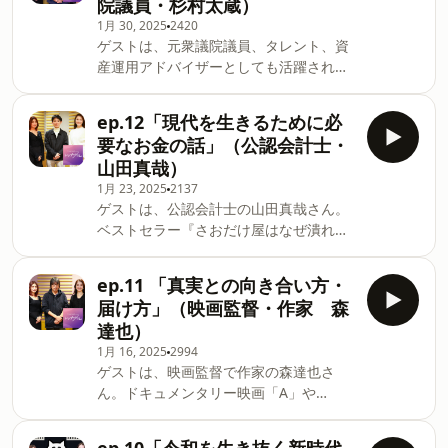
院議員・杉村太蔵）
渡米？●なぜ、靴職人の道を選んだの
付き合い方●久しぶりにカラオケに行っ
1月 30, 2025
2420
か？●靴職人としての原点。 師匠から学
たら...●好きな言葉は... 番組の感想はこ
ゲストは、元衆議院議員、タレント、資
んだ「プロの仕事」とは？●タレント活
ちらまでメール：tj@1242.comSee
産運用アドバイザーとしても活躍されて
動の裏側：「華々しい世界」と「地道な
omnystudio.com/listener for privacy
いる杉村太蔵さんに、証券会社に就職し
努力」のギャップ●表現者としての原点
information.
たエピソード、政治の楽しみ方など伺い
●「現実は正解」という言葉から得た気
ep.12「現代を生きるために必
ました。 ●清掃員から証券会社に就職し
づきとは。●お金を考えずにものづくり
要なお金の話」（公認会計士・
た理由●政治家時代に感じたこと●薄口
をしてみたい●30代をどう生きるのか？
山田真哉）
政治評論家の名付け親●「料亭に行って
番組の感想はこちらまでメール：
1月 23, 2025
2137
みたい」発言後、まさかの展開に...●杉
tj@1242.comSee
ゲストは、公認会計士の山田真哉さん。
村太蔵が語る料亭のマナー●少数与党の
omnystudio.com/listener for privacy
ベストセラー『さおだけ屋はなぜ潰れな
国会は注目●ボクの人生の99％は証券会
information.
いのか？』『女子大生会計士の事件簿』
社●健康優良児でいつも元気●理性と完
シリーズ、YouTube『オタク会計士
成の時代 番組の感想はこちらまでメー
ep.11 「真実との向き合い方・
ch【山田真哉】少しだけお金で得する』
ル：tj@1242.comSee
届け方」（映画監督・作家 森
など様々なフィールドで活躍されている
omnystudio.com/listener for privacy
達也）
山田さんに今の時代に必要なお金の話を
information.
1月 16, 2025
2994
伺いました。 ●山田さんのYouTubeがバ
ゲストは、映画監督で作家の森達也さ
ズったターニングポイント●年収103万
ん。ドキュメンタリー映画「A」や
円の壁の問題点●意外と知らない年金の
「FAKE」、劇場映画「福田村事件」な
本音●一番嬉しかった思い出は？●本が
ど、社会性のある話題を作品の題材とし
売れない時は悲しい●落ち込んだ時に聴