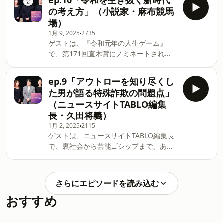
ep.10「令和を生き抜く新時代
てきた森監督と、制作の裏側、そして現
くビジュアル系の音楽●プロレスの魅力
の考え方」（小説家・麻布競馬
代社会における問題点を語りました。主
を語る●オススメアニメは『銀河英雄伝
場）
なトークテーマ●作品を通して伝えたい
説』 番組の感想はこちらまでメール：
1月 9, 2025
2735
真実とは？●社会からバッシングされる
tj@1242.comSee
ゲストは、『令和元年の人生ゲーム』
側を描く理由●社会とメディアとジャー
omnystudio.com/listener for privacy
で、第171回直木賞にノミネートされた
ナリズム●ドキュメンタリーから劇場映
information.
小説家の麻布競馬場さん。会社員であり
画へ●『FAKE』の裏側●『福田村事件』
ながら小説家としても活躍する麻布競馬
を実写映画にした真意●今後挑戦してみ
ep.9「アウトローを知り尽くし
場さんと令和の幸福論・働き方について
たい作品は？●SNSとの向き合い方●辛
た男が語る特殊詐欺の問題点」
伺いました。●Twitterで小説を書き始め
い時はどうしてますか？●来週、世界が
（ニュースサイトTABLO編集
たきっかけ●タワーマンションとは何
終わるなら？●高校の時観た、思い出の
長・久田将義）
か？●お金の使い方の変化●麻布競馬場
映画などについて話しています。番組の
1月 2, 2025
2115
の考える友達論●人生を仕事だけに捧げ
感想はこちらまでメール：
ゲストは、ニュースサイトTABLO編集長
るのは間違い？●夏目漱石を読んで感じ
tj@1242.comSee
で、裏社会から芸能ゴシップまで、あら
たこと●小学生の頃の将来の夢は？●子
omnystudio.com/listener for privacy
ゆるニュースに精通している久田将義さ
供の頃好きだった教科は？●大切にして
information.
ん。実際に足を運んで取材を重ねていく
いる言葉は？ 番組の感想はメール：
中で感じた日本が抱える問題点について
tj@1242.comSee
さらにエピソードを読み込む
伺います。●久田さんの2024年はどんな
omnystudio.com/listener for privacy
おすすめ
1年？●特殊詐欺と反社会勢力について●
information.
裏社会のニュースに興味をもったきっか
け●なぜ闇バイトに手を出す？●闇バイ