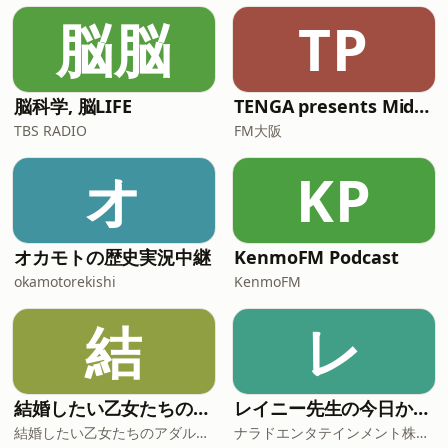
トに巻き込まれないために●TABLOのコ
脳脳
TP
ンセプトは？●辛い時に聞く曲は
&hellip;？●久田さんが怖いものは？●
好きな歴史上の人物は？●仕事で欠かせ
ないものは？●取材ノートは保管してあ
脳科学, 脳LIFE
TENGA presents Midnight World Cafe 〜TENGA茶屋〜**
る？●アウトローの映画について番組の
TBS RADIO
FM大阪
感想はメール：tj@1242.comSee
omnystudio.com/listener for privacy
オ
KP
information.
オカモトの歴史実況中継
KenmoFM Podcast
okamotorekishi
KenmoFM
結
レ
結婚したい乙女たちのアダルトーク
レイニー先生の今日から役立つ英会話
結婚したい乙女たちのアダルトーク
ナラドエンタテインメント株式会社