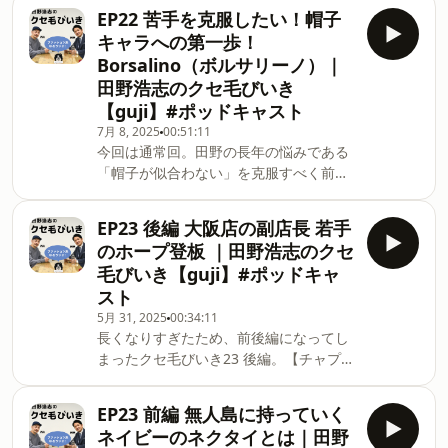
https://docs.google.com/forms/d/e/1FAIpQLSdXc
はありませんので、 次回以降に採用さ
EP22 苦手を克服したい！帽子
ご応募締切は次回収録日（未定）までと
れる場合もございます。ご了承くださ
キャラへの第一歩！
なっております。※次回クセ毛びいき内
い。実は西出が店主を務めている STORE
Borsalino（ボルサリーノ）｜
で当選者を発表いたしますので是非ご覧
Nhttps://www.instagram.com/store_n_osaka/
田野浩志のクセ毛びいき
ください。※次回は8月中旬公開を予定し
【チャプター】00:00 タイトルコール
【guji】#ポッドキャスト
ております。【チャプター】00:00 今
と自己紹介01:55 このクセ毛びいきは
回からプチリニューアル02:00 自己紹
7月 8, 2025
00:51:11
いつまで続く？02:56 今回のお品書き
今回は通常回。田野の長年の悩みである
介03:20 本日のお品書き04:40 なんと
06:20 田野の
「帽子が似合わない」を克服すべく前向
24回目のクセ毛びいきです05:40 プチ
きに取り組む姿を是非ご覧ください…！
リニューアルについて08:13 田野の近
【ヒーコびいきでご紹介】
況報告12:49 ring 葭と食事にいった際
EP23 後編 大阪店の副店長 若手
Borsalino（ボルサリーノ）8パネルリネ
に…15:07 人事異動について18:42 海
のホープ登板 ｜田野浩志のクセ
ンハンチング
外出張の話25:33 お土産について
毛びいき【guji】#ポッドキャ
B15113EC0062https://guji-
30:48 お悩
スト
online.com/fs/guji/18541600214【田野
5月 31, 2025
00:34:11
のお悩み相談室 お悩み募集中！】
長くなりすぎたため、前後編になってし
https://forms.gle/fKhGJmfnTwNfZqNXA
まったクセ毛びいき23 後編。【チャプタ
田野に悩みを打ち明けたい…！という奇
ー】00:00 タイトルコール00:34 長く
特な方がいらっしゃいましたら、なんで
なりすぎてしまったので前後編にわかれ
もご相談ください。主にファッションの
EP23 前編 無人島に持っていく
ることに01:32 若手のホープ登板！
話題だと助かりますが、そうでなくても
ネイビーのネクタイとは｜田野
03:46 鍛えないとgujiの人には出られな
大丈夫です。※お名前とメールアドレス