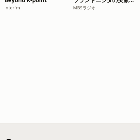
Beyond K-point
ラランドニシダの実家には帰らない
interfm
MBSラジオ