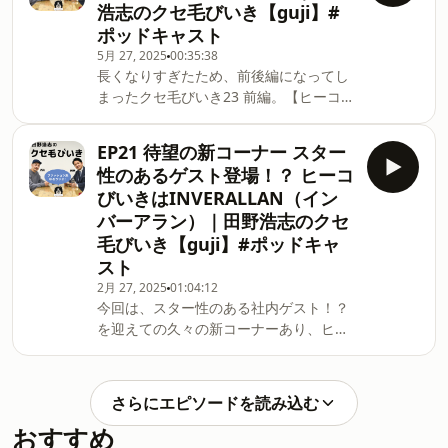
浩志のクセ毛びいき【guji】#
い？04:10 社内で仲の良い人は04:27
のみでご記入いただけるようになりまし
ポッドキャスト
好きな野球チームは06:08 入社のきっ
た！※お悩み相談が殺到しているわけで
5月 27, 2025
00:35:38
かけは08:23 スーツが好きでアパレル
はありませんので、 次回以降に採用さ
長くなりすぎたため、前後編になってし
業界に13:22 RING JACKET推し15:50
れる場合もございます。ご了承くださ
まったクセ毛びいき23 前編。【ヒーコび
いつか店長に…18:10 店頭で嬉しかった
い。【ポッドキャストでも配信中！
いきでご紹介】guji（グジ）salotto di
こと19:42 これを機に聞きたいこと
Apple &amp; Spotif
gujiシルクツイルソリッドスフォデラー
20:39 京都ハンナリーズの契約更新
EP21 待望の新コーナー スター
トタイhttps://guji-
が！23:30 お悩み相談室【出演者のス
性のあるゲスト登場！？ ヒーコ
online.com/fs/guji/guji/18242210082【チ
タイリング】・田野
びいきはINVERALLAN（イン
ャプター】00:00 早速タイトルコール
https://www.instagram.com/kuribo0605/
バーアラン）｜田野浩志のクセ
からお願いします00:31 再生回数の伸
ジャケット：STILE LATINOネクタイ：
毛びいき【guji】#ポッドキャ
び悩みを気にしている田野02:18 ここ
E.Marinella Napoliシャツ：Finamoreチ
最近で最速のタイトルコール03:27 こ
スト
ーフ：SIMON
の番組について ファッション系ラジオ企
2月 27, 2025
01:04:12
画04:50 星野伸之さんが出演する
今回は、スター性のある社内ゲスト！？
YouTubeをみて05:55 タクシーで飴ち
を迎えての久々の新コーナーあり、ヒー
ゃんをもらった田野07:07 今回のお品
コびいきありの長編です。【ヒーコびい
書き09:45 意外としゃべるイケるタイ
きでご紹介】※こちらの商品はringでお
プ？11:14 海外出張について17:17 オ
取り扱いしております。
さらにエピソードを読み込む
ープニングに言いたいことがまだある？
INVERALLAN（インバーアラン）4A
おすすめ
17:58 業績について語る？19:45 そん
GOLFER CARDIGAN アランニット ノー