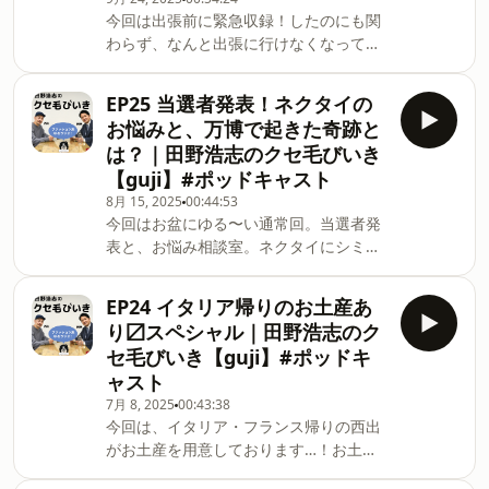
今回は出張前に緊急収録！したのにも関
https://forms.gle/fKhGJmfnTwNfZqNXA
わらず、なんと出張に行けなくなってし
田野に悩みを打ち明けたい…！という奇
まい…！？収録前の、まだイタリアに行
特な方がいらっしゃいましたら、なんで
けると思っている田野をお楽しみくださ
もご相談ください。主にファッションの
EP25 当選者発表！ネクタイの
い…。田野浩志のお悩み相談室 お悩み募
お悩みと、万博で起きた奇跡と
集中！
は？｜田野浩志のクセ毛びいき
https://forms.gle/fKhGJmfnTwNfZqNXA
【guji】#ポッドキャスト
田野に悩みを打ち明けたい…！という奇
8月 15, 2025
00:44:53
特な方がいらっしゃいましたら、なんで
今回はお盆にゆる〜い通常回。当選者発
もご相談ください。主にファッションの
表と、お悩み相談室。ネクタイにシミが
話題だと助かりますが、そうでなくても
できてしまった方のお悩みを解決…？田
大丈夫です。※お名前とメールアドレス
野浩志のお悩み相談室 お悩み募集中！
のみでご記入いただけるようになりまし
EP24 イタリア帰りのお土産あ
https://forms.gle/fKhGJmfnTwNfZqNXA
た！※お悩み相談が殺到しているわけで
り〼スペシャル｜田野浩志のク
田野に悩みを打ち明けたい…！という奇
はありませんので、 次回以降に採用さ
セ毛びいき【guji】#ポッドキ
特な方がいらっしゃいましたら、なんで
れる場合もございます。ご了承くださ
ャスト
もご相談ください。主にファッションの
い。・ヒーコびいきでご紹介 田野が最も
7月 8, 2025
00:43:38
話題だと助かりますが、そうでなくても
愛するパンツ Rota（ロータ）Rota（ロ
今回は、イタリア・フランス帰りの西出
大丈夫です。※お名前とメールアドレス
ータ）ウールサキソニー1プリーツパン
がお土産を用意しております…！お土産
のみでご記入いただけるようになりまし
ツ / テーパードhttps://guji-
プレゼントフォームはこちらです
た！※お悩み相談が殺到しているわけで
online.com/fs/guji/1305220005