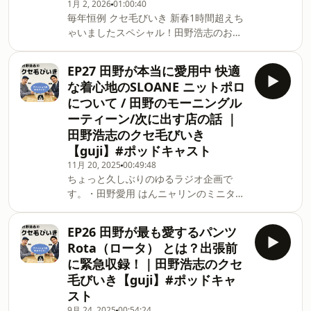
ングバッグはこちら
1月 2, 2026
01:00:40
毎年恒例 クセ毛びいき 新春1時間超えち
https://item.rakuten.co.jp/clam-
ゃいましたスペシャル！田野浩志のお悩
store/285200319/（系列店のclamにて
み相談室 お悩み募集中！
お取り扱いがございます。）田野浩志の
https://forms.gle/fKhGJmfnTwNfZqNXA
お悩み相談室 お悩み募集中！
EP27 田野が本当に愛用中 快適
田野に悩みを打ち明けたい…！という奇
https://forms.gle/fKhGJmfnTwNfZqNXA
な着心地のSLOANE ニットポロ
特な方がいらっしゃいましたら、なんで
田野に悩みを打ち明けたい…！という奇
について / 田野のモーニングル
もご相談ください。主にファッションの
特な方がいらっしゃいましたら、なんで
ーティーン/次に出す店の話 ｜
話題だと助かりますが、そうでなくても
もご相談ください。主にファッションの
田野浩志のクセ毛びいき
大丈夫です。※お名前とメールアドレス
話題だ
のみでご記入いただけるようになりまし
【guji】#ポッドキャスト
た！※お悩み相談が殺到しているわけで
11月 20, 2025
00:49:48
はありませんので、 次回以降に採用さ
ちょっと久しぶりのゆるラジオ企画で
れる場合もございます。ご了承くださ
す。・田野愛用 はんニャリンのミニタオ
い。田野がミラノで行きたい日本料理や
ルはこちら（京都ハンナリーズのオフィ
さんはこちら
シャルショップ）
EP26 田野が最も愛するパンツ
https://www.instagram.com/muku_kyoto_milano/
https://hannaryz.store/products/%E3%81%
Rota（ロータ） とは？出張前
【チャプター】00:00 タイトルコール
ヒーコびいきでご紹介SLOANE（スロー
に緊急収録！｜田野浩志のクセ
00:48 自己紹介02:20 今年はお屠蘇を
ン）guji golf別注ウォッシャブルニット
毛びいき【guji】#ポッドキャ
用意しております06:13 西出 お酒屋さ
ポロ SL9S-1061https://guji-
スト
んで聞いてきた月桂冠さんにまつわるお
online.com/fs/guji/16052600210田野浩
話09:
志のお悩み相談室 お悩み募集中！
9月 24, 2025
00:54:24