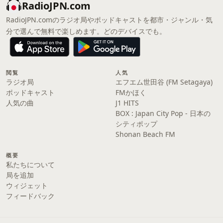
RadioJPN.com
RadioJPN.comのラジオ局やポッドキャストを都市・ジャンル・気
分で選んで無料で楽しめます。どのデバイスでも。
閲覧
人気
ラジオ局
エフエム世田谷 (FM Setagaya)
ポッドキャスト
FMかほく
人気の曲
J1 HITS
BOX : Japan City Pop - 日本の
シティポップ
Shonan Beach FM
概要
私たちについて
局を追加
ウィジェット
フィードバック