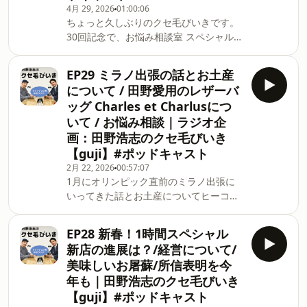
が目撃された時に着ていたであろう
4月 29, 2026
01:00:06
ちょっと久しぶりのクセ毛びいきです。
AYAQ（アヤック）AYAQ（アヤック）ウ
30回記念で、お悩み相談室 スペシャル！
ォータープルーフ3レイヤーポリエステ
と題しまして…お悩み相談案件のみの回
ルジップブーディ―ブルゾンLONAK
となっております。また、新グッズの発
HARDSHELL JACKET LN-JK-M
EP29 ミラノ出張の話とお土産
表と、最新！田野のおすすめスイーツ情
14052001237https://guji-
について / 田野愛用のレザーバ
報も。田野のイチ押しアイス、ジャイア
online.com/fs/guji/14052001237【撮影
ッグ Charles et Charlusにつ
ントコーンの青はこちら
場所】実は西出が店主を務めている
いて / お悩み相談｜ラジオ企
https://www.glico.com/jp/product/ice/giantcone/456
STORE
画：田野浩志のクセ毛びいき
【撮影場所】実は西出が店主を務めてい
Nhttps://www.instagram.com/store_n_osaka/
る STORE
【guji】#ポッドキャスト
田
Nhttps://www.instagram.com/store_n_osaka/
2月 22, 2026
00:57:07
田野浩志のお悩み相談室 お悩み募集中！
1月にオリンピック直前のミラノ出張に
https://forms.gle/fKhGJmfnTwNfZqNXA
いってきた話とお土産についてヒーコび
田野に悩みを打ち明けたい…！という奇
いきでは田野愛用のレザーバッグ
特な方がいらっしゃいましたら、なんで
Charles et Charlus（シャルル エ シャル
EP28 新春！1時間スペシャル
もご相談ください。主にファッションの
リュス）についてを特集する、通常回で
新店の進展は？/経営について/
話題だと助かりますが、そうでなくても
す。Charles et Charlus（シャルル エ シ
美味しいお屠蘇/所信表明を今
大丈夫です。採用された方には番組オリ
ャルリュス）https://ring-
年も｜田野浩志のクセ毛びいき
ジナルグッズ（現在は新グッズの
store.jp/fs/ringstore/c/charles_et_charlus
【guji】#ポッドキャスト
田野愛用のグレインレザー ドローストリ