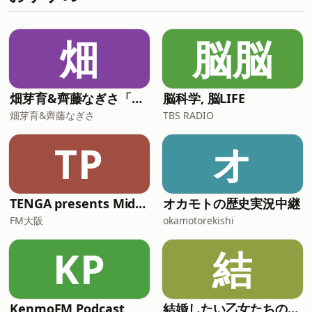
なにギラギラしてない系の代表？21:0
カラー カーディガンhttps://ring-
store.jp/fs/ringstore/36042002089【田
野のお悩み相談室 お悩み募集中！】
畑
脳脳
https://forms.gle/fKhGJmfnTwNfZqNXA
田野に悩みを打ち明けたい…！という奇
特な方がいらっしゃいましたら、なんで
もご相談ください。主にファッションの
畑芽育&齊藤なぎさ「オフはこんな感じ」
脳科学, 脳LIFE
話題だと助かりますが、そうでなくても
畑芽育&齊藤なぎさ
TBS RADIO
大丈夫です。※お名前とメールアドレス
のみでご記入いただけるようになりまし
TP
オ
た！※お悩み相談が殺到しているわけで
はありませんので、 次回以降に採用さ
れる場合もございます。ご了承
TENGA presents Midnight World Cafe 〜TENGA茶屋〜**
オカモトの歴史実況中継
FM大阪
okamotorekishi
KP
結
KenmoFM Podcast
結婚したい乙女たちのアダルトーク