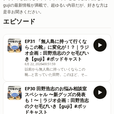
gujiの最新情報が満載で、超ゆるい内容だが、好きな方は
是非お聞きください。
エピソード
EP31 「無人島に持って行くな
らこの靴」に変化が！？｜ラジ
オ企画：田野浩志のクセ毛びい
き【guji】#ポッドキャスト
6月 22, 2026
00:51:59
以前から無人島に持っていくならこの
靴…と言っていた田野。このほど、その
選定に変化があったようで！？・ヒーコ
びいきでご紹介 無人島に持っていくな
EP30 田野浩志のお悩み相談室
ら今はこの靴！FERRANTE（フェラン
スペシャル 〜新グッズの発表
テ）スエードコインローファー ISEOイ
も！〜｜ラジオ企画：田野浩志
セオ（ラバーソール）
のクセ毛びいき【guji】#ポッ
15061600035https://guji-
ドキャスト
online.com/fs/guji/15061600035・田野