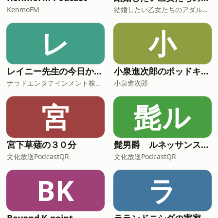
KenmoFM
結婚したい乙女たちのアダルトーク
レ
小
レイニー先生の今日から役立つ英会話
小泉進次郎のポッドキャスト
ナラドエンタテインメント株式会社
小泉進次郎
宮
髭ル
宮下草薙の３０分
髭男爵 ルネッサンスラジオ
文化放送PodcastQR
文化放送PodcastQR
BK
ラ