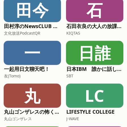
田今
石
田村淳のNewsCLUB 今週のスゴい人
石田衣良の大人の放課後ラジオ
文化放送PodcastQR
KIQTAS
一
日誰
一起用日文聊天吧！
日本IBM 誰かに話したくなる“〇〇”の話
友(Tomo)
SBT
丸
LC
丸山ゴンザレスの怖くて奇妙な物件の話
LIFESTYLE COLLEGE
丸山ゴンザレス
J-WAVE