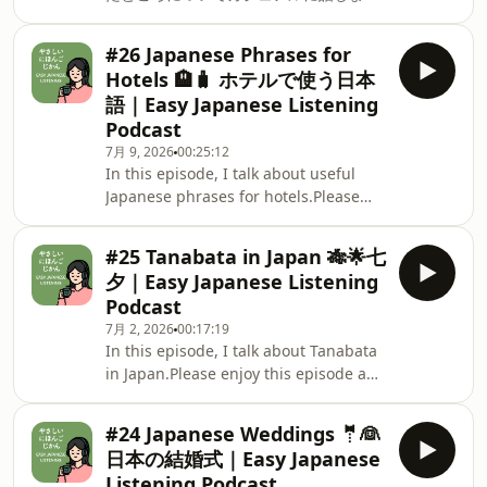
た！In this episode, I casually talk
YouTube (with Japanese subtitles):
about the good and challenging parts
https://www.youtube.com/@megumi.japanese
#26 Japanese Phrases for
of this year’s rainy season in Japan☔️
🧡Substack: https://substack.com/
Hotels 🏨🧳 ホテルで使う日本
🌿This is a Japanese podcast for
語｜Easy Japanese Listening
people learning Japanese,where you
Podcast
can relax and listen comfortably🍵
7月 9, 2026
00:25:12
✨Please enjoy this episode and use it
In this episode, I talk about useful
to practice listening to Japanese!🎥
Japanese phrases for hotels.Please
YouTube Playlist:
enjoy this episode and use it to
https://www.youtube.com/@megumi.japanese
practice listening to Japanese. 🍵🎧今
🧡Substack: https://sub
#25 Tanabata in Japan 🎋🌟七
回（こんかい）のエピソードでは、ホテ
夕｜Easy Japanese Listening
ルで使（つか）う日本語（にほんご）の
Podcast
フレーズを紹介（しょうかい）しました
7月 2, 2026
00:17:19
🏨✨この番組（ばんぐみ）は日本語（に
In this episode, I talk about Tanabata
ほんご）を勉強（べんきょう）している
in Japan.Please enjoy this episode and
人（ひと）のための、リラックスしなが
use it to practice listening to
ら聞（き）ける 日本語（にほんご）
Japanese. 🍵🎧今回（こんかい）のエピ
Podcastです。This is a Japanese
#24 Japanese Weddings 🤵👰
ソードでは、七夕（たなばた）について
podcast for people learning
日本の結婚式｜Easy Japanese
話（はな）しました🎋🌟この番組（ばん
Japanese,where you can relax and
Listening Podcast