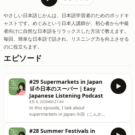
やさしい日本語じかんは、日本語学習者のためのポッドキ
ャストです。めぐみという日本人講師が、初心者から中級
者向けに自然な日本語をリラックスした方法で教えます。
毎回、簡単な日本語で話され、リスニング力を向上させる
のに役立ちます。
エピソード
#29 Supermarkets in Japan
🛒🍅日本のスーパー｜Easy
Japanese Listening Podcast
8月 6, 2026
00:21:44
In this episode, I talk about
supermarkets in Japan.今回（こんか
い）のエピソードでは、日本（にほん）
のスーパーについて話（はな）しました
#28 Summer Festivals in
🛒✨This is a Japanese podcast for