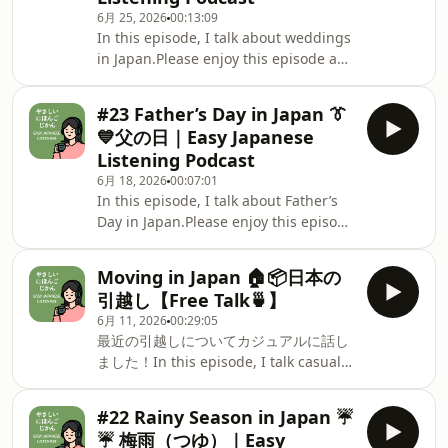
ぐみ）は日本語（にほんご）を勉強（べ
listen comfortably🍵✨日本語講師（に
6月 25, 2026
00:13:09
んきょう）している人（ひと）のため
ほんごこうし）のめぐみが配信（はいし
In this episode, I talk about weddings
の、リラックスしながら聞（き）ける 日
in Japan.Please enjoy this episode and
本語（にほんご）Podcastです。This is
use it to practice listening to
a Japanese podcast for people
Japanese. 🍵🎧今回（こんかい）のエピ
learning Japanese,where you can
#23 Father’s Day in Japan 👔
ソードでは、日本（にほん）の結婚式
relax and listen comfortably🍵✨日本語
💙父の日｜Easy Japanese
（けっこんしき）について話（はな）し
講師（にほんごこうし）のめぐみが配信
Listening Podcast
ました💒💍この番組（ばんぐみ）は日本
（はいしん）しています👩‍🏫📻This
6月 18, 2026
00:07:01
語（にほんご）を勉強（べんきょう）し
podcast is hosted
In this episode, I talk about Father’s
ている人（ひと）のための、リラックス
Day in Japan.Please enjoy this episode
しながら聞（き）ける 日本語（にほん
and use it to practice listening to
ご）Podcastです。This is a Japanese
Japanese. 🍵🎧今回（こんかい）のエピ
podcast for people learning
Moving in Japan 🏠📦日本の
ソードでは、父（ちち）の日(ひ)につい
Japanese,where you can relax and
引越し【Free Talk🍵】
て話（はな）しました👔💙この番組（ば
listen comfortably🍵✨日本語講師（に
6月 11, 2026
00:29:05
んぐみ）は日本語（にほんご）を勉強
ほんごこうし）のめぐみが配信（はいし
最近の引越しについてカジュアルに話し
（べんきょう）している人（ひと）のた
ん）しています👩‍🏫📻This podcast
ました！In this episode, I talk casually
めの、リラックスしながら聞（き）ける
about my recent moving experience
日本語（にほんご）Podcastです。This
in Japan. 🏠📦⭐️Vocabulary｜Words
is a Japanese podcast for people
#22 Rainy Season in Japan ☔
from the Episode🍵引越し ひっこし
learning Japanese,where you can
☔️ 梅雨（つゆ）｜Easy
moving / moving house家賃 やちん