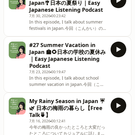
Japan🎐日本の夏祭り｜Easy
people learning Japanese,where you
Japanese Listening Podcast
can relax and listen comfortably🍵
7月 30, 2026
00:23:42
✨Please enjoy this episode and use it
In this episode, I talk about summer
to practice listening to Japanese!🎥
festivals in Japan.今回（こんかい）のエ
YouTube Playlist:
ピソードでは、日本（にほん）の夏祭
https://www.youtube.com/@megumi.japanese
（なつまつ）りについて話（はな）しま
🧡Substack:
#27 Summer Vacation in
した🎐✨This is a Japanese podcast for
https://substack.com/@megumijp#LearnJapanese
Japan 🏫🌻日本の学校の夏休み
people learning Japanese,where you
#JapanesePodcast
｜Easy Japanese Listening
can relax and listen comfortably🍵
Podcast
✨Please enjoy this episode and use it
7月 23, 2026
00:19:47
to practice listening to Japanese!🎥
In this episode, I talk about school
YouTube Playlist:
summer vacation in Japan.今回（こん
https://www.youtube.com/@megumi.japanese
かい）のエピソードでは、日本（にほ
🧡Substack:
ん）の学校（がっこう）の夏休（なつや
https://substack.com/@megumijp#LearnJapanese
My Rainy Season in Japan ☔️
す）みについて話（はな）しました🏫🌻
#Japanes
🌿 日本の梅雨の暮らし【Free
This is a Japanese podcast for people
Talk🍵】
learning Japanese,where you can
7月 16, 2026
00:12:41
relax and listen comfortably🍵✨Please
今年の梅雨の良かったところと大変だっ
enjoy this episode and use it to
たところについてカジュアルに話しまし
practice listening to Japanese!🎥