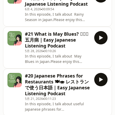
relax and listen comfortably🍵✨日本語
Japanese Listening Podcast
rent間取り まどり room layout /
講師（にほんごこうし）のめぐみが配信
6月 4, 2026
00:09:54
floor plan日当たり ひあたり
（はいしん）しています👩‍🏫📻This
In this episode, I talk about Rainy
sunlight / how much sunlight a room
podcast is h
Season in Japan.Please enjoy this
gets徒歩 とほ on foot / walking
episode and use it to practice
distance内見 ないけん apartment
listening to Japanese. 🍵🎧今回（こん
viewing / room viewing不動産屋 ふど
#21 What is May Blues? 😵‍💫🌿
かい）のエピソードでは、梅雨（つゆ）
うさんや real estate agency賃貸契
五月病｜Easy Japanese
について話（はな）しました☔☔️この番
約 ちんたいけいやく rental contract
Listening Podcast
組（ばんぐみ）は日本語（にほんご）を
/ lease
5月 28, 2026
00:10:26
勉強（べんきょう）している人（ひと）
In this episode, I talk about May
のための、リラックスしながら聞（き）
Blues in Japan.Please enjoy this
ける 日本語（にほんご）Podcastです。
episode and use it to practice
This is a Japanese podcast for people
listening to Japanese. 🍵🎧今回（こん
learning Japanese,where you can
#20 Japanese Phrases for
かい）のエピソードでは、五月病（ごが
relax and listen comfortably🍵✨日本語
Restaurants 🍽️🍣 レストラン
つびょう）について話（はな）しました
講師（にほんごこうし）のめぐみが配信
で使う日本語｜Easy Japanese
😵‍💫🌿この番組（ばんぐみ）は日本語（に
（はいしん）しています👩‍🏫📻This
Listening Podcast
ほんご）を勉強（べんきょう）している
podcast is hos
5月 21, 2026
00:11:23
人（ひと）のための、リラックスしなが
In this episode, I talk about useful
ら聞（き）ける 日本語（にほんご）
Japanese phrases for
Podcastです。This is a Japanese
restaurants.Please enjoy this episode