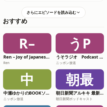
podcast for people learning
and use it to practice listening to
Japanese,where you can relax and
Japanese. 🍵🎧今回（こんかい）のエピ
listen comfortably🍵✨日本語講師（に
さらにエピソードを読み込む
ソードでは、レストランで使（つか）う
ほんごこうし）のめぐみが配信（はいし
おすすめ
日本語（にほんご）のフレーズを紹介
ん）しています👩‍🏫📻This podcast is
（しょうかい）しました🍽️🍣① いらっ
しゃいませ（Welcome）② 何名様（な
んめい）ですか？ （How many
R–
うP
people?）③ こちらへどうぞ（This
way, please）④ これをお願（ねが）い
します （I’ll have this）⑤ おすすめは
何（なん）ですか？（What do you
Ren – Joy of Japanese Podcast
うそラジオ Podcast 松任谷由実はじめました
recommend?）⑥ 英語（えいご）のメ
Ren
ニッポン放送
ニューはありますか？（Do you have
~?）⑦ お水（みず
中
朝最
中瀬ゆかりのBOOKソムリエ
朝日新聞アルキキ 最新ニュース
ニッポン放送
朝日新聞ポッドキャスト